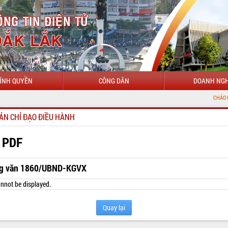
ÍNH QUYỀN
CÔNG DÂN
DOANH NGH
CHÀO MỪNG ĐẾN VỚI
ẢN CHỈ ĐẠO ĐIỀU HÀNH
 PDF
g văn 1860/UBND-KGVX
nnot be displayed.
Quay lại