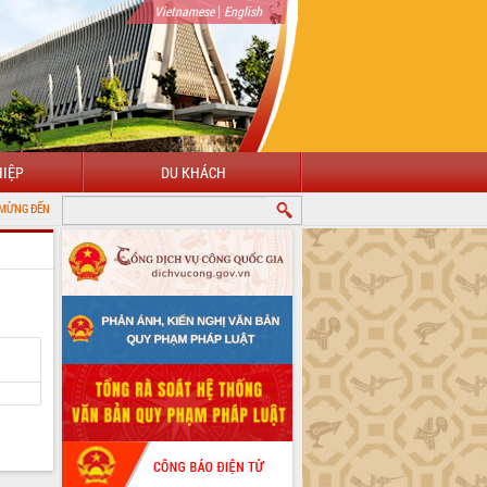
|
Vietnamese
English
IỆP
DU KHÁCH
 CỔNG THÔNG TIN ĐIỆN TỬ TỈNH ĐẮK LẮK