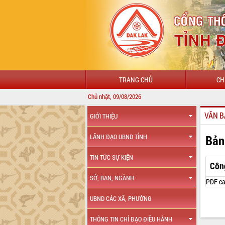
TRANG CHỦ
CH
Chủ nhật, 09/08/2026
VĂN B
GIỚI THIỆU
Bản
LÃNH ĐẠO UBND TỈNH
TIN TỨC SỰ KIỆN
Côn
SỞ, BAN, NGÀNH
PDF ca
UBND CÁC XÃ, PHƯỜNG
THÔNG TIN CHỈ ĐẠO ĐIỀU HÀNH