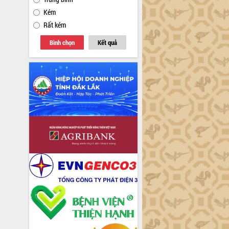
Kém
Rất kém
Bình chọn
Kết quả