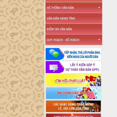
HỆ THỐNG VĂN BẢN
VĂN BẢN HĐND TỈNH
ĐIỂM TIN VĂN BẢN
QUY HOẠCH - KẾ HOẠCH