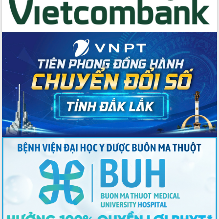
Thứ trưởng Bộ Y tế làm việc với tỉnh
Đắk Lắk về phát triển nhân lực y tế
cho trạm y tế cấp xã
Du lịch Đắk Lắk nâng tầm trải nghiệm
du khách thông qua Hệ thống cơ sở dữ
liệu và Bản đồ số
Tập huấn ứng dụng trí tuệ nhân tạo (AI)
trong thương mại điện tử năm 2026
Đoàn đại biểu Quốc hội tỉnh Đắk Lắk
trao đổi thông tin trước Kỳ họp thứ
nhất, Quốc hội khóa XVI
Quyết liệt cải cách hành chính, khơi
thông nguồn lực phát triển
Nâng cao hiệu lực, hiệu quả HĐND
tỉnh thông qua hiện đại hóa hành chính
Xã Ea Phê gắn cải cách hành chính với
chuyển đổi số
Phó Chủ tịch Thường trực UBND tỉnh
Hồ Thị Nguyên Thảo làm việc tại Trung
tâm Phục vụ hành chính công xã Ea
Phê