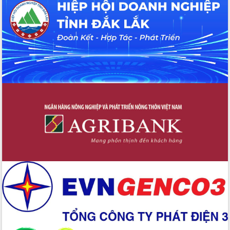
Hội thảo khoa học “Giải pháp thúc đẩy
phát triển nền kinh tế xanh tại tỉnh
Đắk Lắk”
Tăng cường giám sát, đôn đốc thực
hiện nhiệm vụ quản lý tài sản công
hàng tuần
Tháo gỡ những vướng mắc, đẩy mạnh
công tác cải cách thủ tục hành chính
tại Trung tâm Phục vụ hành chính
công tỉnh
Đắk Lắk: Tôn vinh 46 giải pháp tại Hội
thi Sáng tạo Kỹ thuật 2024 - 2025
Đắk Lắk rà soát, điều chỉnh Đề án 190
về phát triển nuôi trồng thủy sản
Phó Chủ tịch UBND tỉnh Đắk Lắk
Trương Công Thái kiểm tra thực địa
Dự án cao tốc Khánh Hòa - Buôn Ma
Thuột
Định vị cà phê Việt Nam như một “di
sản sống” trong dòng chảy toàn cầu