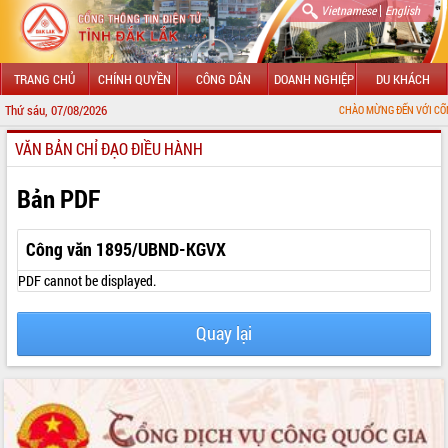
|
Vietnamese
English
TRANG CHỦ
CHÍNH QUYỀN
CÔNG DÂN
DOANH NGHIỆP
DU KHÁCH
Thứ sáu, 07/08/2026
CHÀO MỪNG ĐẾN VỚI CỔNG THÔNG TI
VĂN BẢN CHỈ ĐẠO ĐIỀU HÀNH
GIỚI THIỆU
LÃNH ĐẠO UBND TỈNH
Bản PDF
TIN TỨC SỰ KIỆN
Công văn 1895/UBND-KGVX
SỞ, BAN, NGÀNH
PDF cannot be displayed.
UBND CÁC XÃ, PHƯỜNG
Quay lại
THÔNG TIN CHỈ ĐẠO ĐIỀU HÀNH
HỆ THỐNG VĂN BẢN
VĂN BẢN HĐND TỈNH