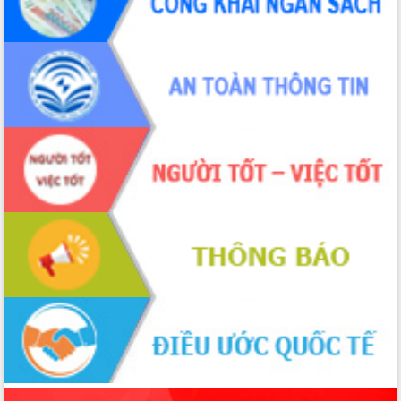
món ăn từ sầu riêng
Đắk Lắk công bố Quy hoạch và xúc
tiến đầu tư tỉnh
Ngành cá ngừ Đắk Lắk chủ động thích
ứng để giữ vững thị trường xuất khẩu
Diễn đàn Kinh tế tư nhân Việt Nam đột
phá cơ chế - Hợp tác công tư
Đề án 06 tạo bước ngoặt đột phá trong
cải cách hành chính tỉnh Đắk Lắk
Kết nối tour, đẩy mạnh chuyển đổi số
để phát triển du lịch Đắk Lắk
Khởi động Dự án Đầu tư xây dựng hạ
tầng kỹ thuật Cụm công nghiệp Tân
Tiến
Gặp mặt các cơ quan báo chí nhân Kỷ
niệm 101 năm Ngày Báo chí Cách
mạng Việt Nam
Đắk Lắk sơ kết 4 năm triển khai thực
hiện Đề án 06 của Chính phủ
Họp báo thông tin về Hội nghị Công bố