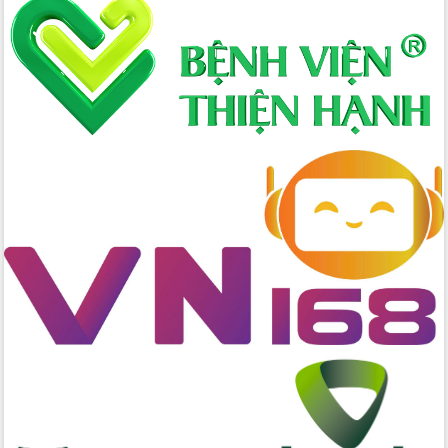
Xây dựng nông thôn mới: Nâng cao đời
sống người dân từ những mô hình thiết
thực
Quyết liệt tháo gỡ vướng mắc, đẩy
nhanh tiến độ các dự án trọng điểm
trong Khu kinh tế Nam Phú Yên
Hòn Yến phát triển du lịch gắn với bảo
tồn biển
Lấy ý kiến điều chỉnh Quy hoạch tỉnh
Đắk Lắk thời kỳ 2021-2030, tầm nhìn
đến năm 2050
Phát động chiến dịch 30 ngày đêm
giải phóng mặt bằng Tuyến đường bộ
ven biển
Đắk Lắk nỗ lực thúc đẩy tăng trưởng
kinh tế từ 10% trở lên trong Quý
II/2026
Đắk Lắk ký kết thỏa thuận hợp tác về
chuyển đổi số giai đoạn 2026 – 2030
với Tập đoàn Bưu chính Viễn thông
Việt Nam