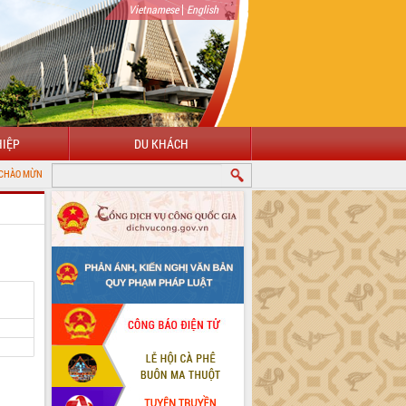
|
Vietnamese
English
IỆP
DU KHÁCH
G ĐẾN VỚI CỔNG THÔNG TIN ĐIỆN TỬ TỈNH ĐẮK LẮK