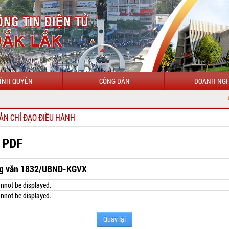
ÍNH QUYỀN
CÔNG DÂN
DOANH NGH
CHÀO MỪN
ẢN CHỈ ĐẠO ĐIỀU HÀNH
 PDF
g văn 1832/UBND-KGVX
nnot be displayed.
nnot be displayed.
Quay lại