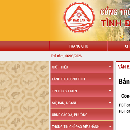
TRANG CHỦ
CH
Thứ năm, 06/08/2026
VĂN B
GIỚI THIỆU
Bản
LÃNH ĐẠO UBND TỈNH
TIN TỨC SỰ KIỆN
Côn
SỞ, BAN, NGÀNH
PDF ca
PDF ca
UBND CÁC XÃ, PHƯỜNG
THÔNG TIN CHỈ ĐẠO ĐIỀU HÀNH