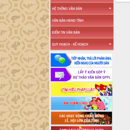
HỆ THỐNG VĂN BẢN
VĂN BẢN HĐND TỈNH
ĐIỂM TIN VĂN BẢN
QUY HOẠCH - KẾ HOẠCH