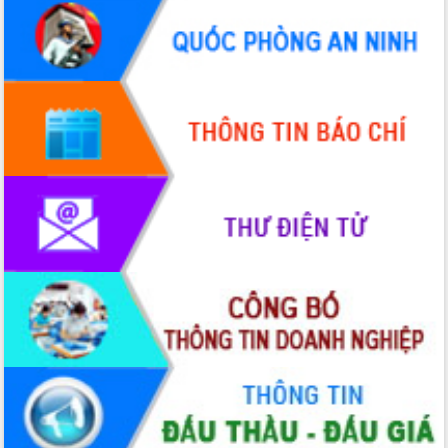
sầu riêng tại Đắk Lắk
Trình diễn nghệ thuật chế biến các
món ăn từ sầu riêng
Đắk Lắk công bố Quy hoạch và xúc
tiến đầu tư tỉnh
Ngành cá ngừ Đắk Lắk chủ động thích
ứng để giữ vững thị trường xuất khẩu
Diễn đàn Kinh tế tư nhân Việt Nam đột
phá cơ chế - Hợp tác công tư
Đề án 06 tạo bước ngoặt đột phá trong
cải cách hành chính tỉnh Đắk Lắk
Kết nối tour, đẩy mạnh chuyển đổi số
để phát triển du lịch Đắk Lắk
Khởi động Dự án Đầu tư xây dựng hạ
tầng kỹ thuật Cụm công nghiệp Tân
Tiến
Gặp mặt các cơ quan báo chí nhân Kỷ
niệm 101 năm Ngày Báo chí Cách
mạng Việt Nam
Đắk Lắk sơ kết 4 năm triển khai thực