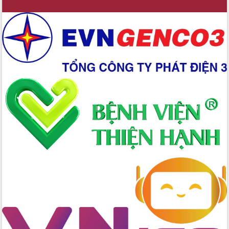
với Tập đoàn Bưu chính Viễn thông
Việt Nam
Thứ trưởng Bộ Y tế làm việc với tỉnh
Đắk Lắk về phát triển nhân lực y tế
cho trạm y tế cấp xã
Du lịch Đắk Lắk nâng tầm trải nghiệm
du khách thông qua Hệ thống cơ sở dữ
liệu và Bản đồ số
Tập huấn ứng dụng trí tuệ nhân tạo (AI)
trong thương mại điện tử năm 2026
Đoàn đại biểu Quốc hội tỉnh Đắk Lắk
trao đổi thông tin trước Kỳ họp thứ
nhất, Quốc hội khóa XVI
Quyết liệt cải cách hành chính, khơi
thông nguồn lực phát triển
Nâng cao hiệu lực, hiệu quả HĐND
tỉnh thông qua hiện đại hóa hành chính
Xã Ea Phê gắn cải cách hành chính với
chuyển đổi số
Phó Chủ tịch Thường trực UBND tỉnh