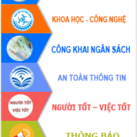
hiện Đề án 06 của Chính phủ
Họp báo thông tin về Hội nghị Công bố
Quy hoạch và Xúc tiến đầu tư tỉnh Đắk
Lắk
Khơi thông điểm nghẽn, đẩy nhanh
giải ngân vốn khắc phục thiên tai
HĐND tỉnh thông qua điều chỉnh Quy
hoạch tỉnh thời kỳ 2021-2030
Hội thảo góp ý hồ sơ điều chỉnh quy
hoạch tỉnh Đắk Lắk thời kỳ 2021-2030,
tầm nhìn đến năm 2050
Nâng cao hiệu quả hoạt động của các
doanh nghiệp nhà nước
Hội nghị triển khai kết nối mạng
truyền số liệu chuyên dùng phục vụ cơ
quan Đảng, Nhà nước
Lễ phát động chuỗi hoạt động chung
tay làm sạch môi trường
Xã Ea Kar bước chuyển mình trong
công tác cải cách hành chính mô hình
mới