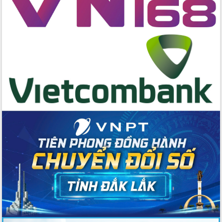
Hồ Thị Nguyên Thảo làm việc tại Trung
tâm Phục vụ hành chính công xã Ea
Phê
Xây dựng nền hành chính số đồng
hành cùng nông dân dân, doanh nghiệp
Giai đoạn 2026-2030, Đắk Lắk phấn
đấu có 77% xã đạt chuẩn nông thôn
mới
Chuyển đổi số 'mở đường' cho nông
nghiệp Đắk Lắk tăng trưởng bứt phá
Triển khai đồng bộ đo đạc, lập hồ sơ
địa chính, hoàn thiện cơ sở dữ liệu đất
đai
Ứng dụng sinh trắc học - Bước tiến
trong hành trình chuyển đổi số tại Đắk
Lắk
Đắk Lắk nâng cao hiệu quả công tác
Đảng từ Sổ tay đảng viên điện tử
Đắk Lắk đẩy mạnh nuôi biển công
nghệ, hướng tới phát triển thủy sản
bền vững