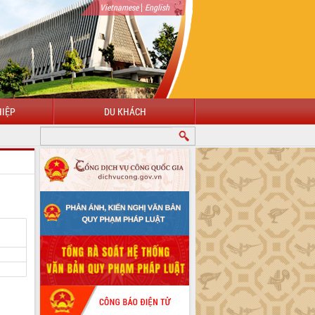
|
Vietnamese
English
IỆP
DU KHÁCH