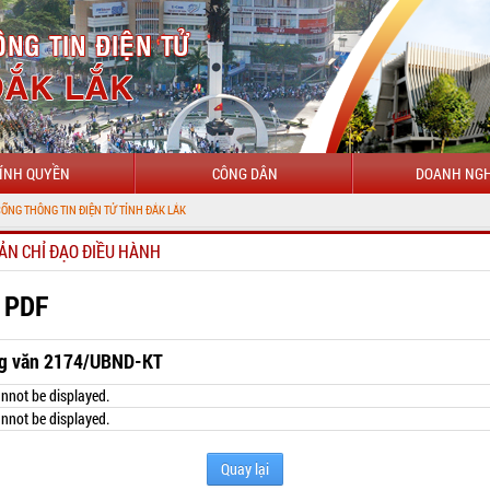
ÍNH QUYỀN
CÔNG DÂN
DOANH NGH
N ĐIỆN TỬ TỈNH ĐẮK LẮK
ẢN CHỈ ĐẠO ĐIỀU HÀNH
 PDF
g văn 2174/UBND-KT
nnot be displayed.
nnot be displayed.
Quay lại