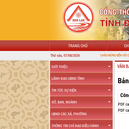
TRANG CHỦ
CH
Thứ sáu, 07/08/2026
CHÀO MỪNG ĐẾN VỚI CỔNG THÔNG TI
VĂN B
GIỚI THIỆU
Bản
LÃNH ĐẠO UBND TỈNH
TIN TỨC SỰ KIỆN
Côn
SỞ, BAN, NGÀNH
PDF ca
PDF ca
UBND CÁC XÃ, PHƯỜNG
THÔNG TIN CHỈ ĐẠO ĐIỀU HÀNH