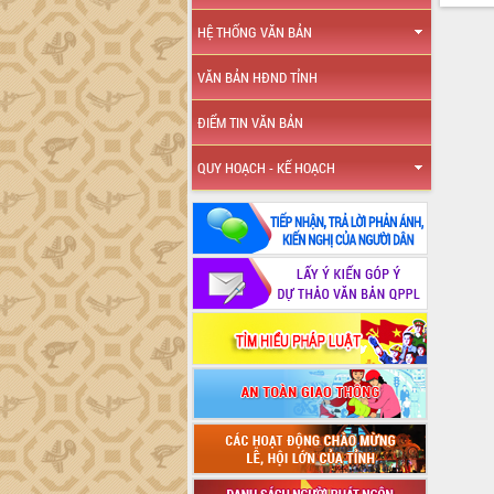
HỆ THỐNG VĂN BẢN
VĂN BẢN HĐND TỈNH
ĐIỂM TIN VĂN BẢN
QUY HOẠCH - KẾ HOẠCH