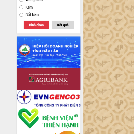
Kém
Rất kém
Bình chọn
Kết quả