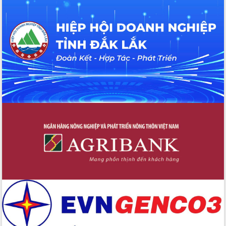
Hội thảo khoa học “Giải pháp thúc đẩy
phát triển nền kinh tế xanh tại tỉnh
Đắk Lắk”
Tăng cường giám sát, đôn đốc thực
hiện nhiệm vụ quản lý tài sản công
hàng tuần
Tháo gỡ những vướng mắc, đẩy mạnh
công tác cải cách thủ tục hành chính
tại Trung tâm Phục vụ hành chính
công tỉnh
Đắk Lắk: Tôn vinh 46 giải pháp tại Hội
thi Sáng tạo Kỹ thuật 2024 - 2025
Đắk Lắk rà soát, điều chỉnh Đề án 190
về phát triển nuôi trồng thủy sản
Phó Chủ tịch UBND tỉnh Đắk Lắk
Trương Công Thái kiểm tra thực địa
Dự án cao tốc Khánh Hòa - Buôn Ma
Thuột
Định vị cà phê Việt Nam như một “di
sản sống” trong dòng chảy toàn cầu