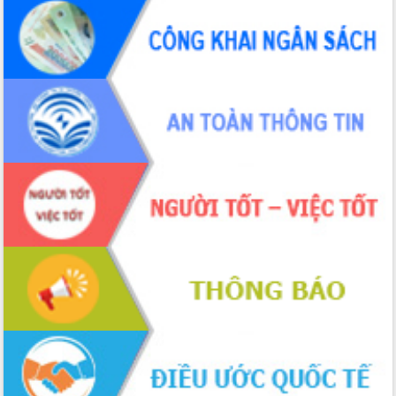
món ăn từ sầu riêng
Đắk Lắk công bố Quy hoạch và xúc
tiến đầu tư tỉnh
Ngành cá ngừ Đắk Lắk chủ động thích
ứng để giữ vững thị trường xuất khẩu
Diễn đàn Kinh tế tư nhân Việt Nam đột
phá cơ chế - Hợp tác công tư
Đề án 06 tạo bước ngoặt đột phá trong
cải cách hành chính tỉnh Đắk Lắk
Kết nối tour, đẩy mạnh chuyển đổi số
để phát triển du lịch Đắk Lắk
Khởi động Dự án Đầu tư xây dựng hạ
tầng kỹ thuật Cụm công nghiệp Tân
Tiến
Gặp mặt các cơ quan báo chí nhân Kỷ
niệm 101 năm Ngày Báo chí Cách
mạng Việt Nam
Đắk Lắk sơ kết 4 năm triển khai thực
hiện Đề án 06 của Chính phủ
Họp báo thông tin về Hội nghị Công bố