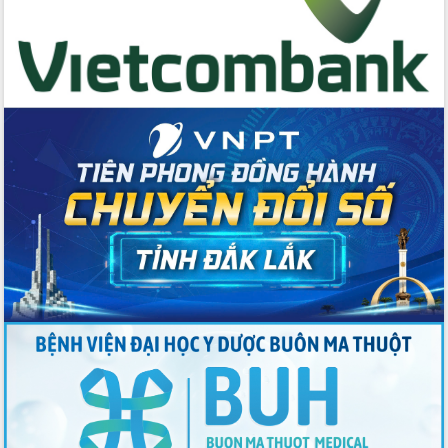
Thứ trưởng Bộ Y tế làm việc với tỉnh
Đắk Lắk về phát triển nhân lực y tế
cho trạm y tế cấp xã
Du lịch Đắk Lắk nâng tầm trải nghiệm
du khách thông qua Hệ thống cơ sở dữ
liệu và Bản đồ số
Tập huấn ứng dụng trí tuệ nhân tạo (AI)
trong thương mại điện tử năm 2026
Đoàn đại biểu Quốc hội tỉnh Đắk Lắk
trao đổi thông tin trước Kỳ họp thứ
nhất, Quốc hội khóa XVI
Quyết liệt cải cách hành chính, khơi
thông nguồn lực phát triển
Nâng cao hiệu lực, hiệu quả HĐND
tỉnh thông qua hiện đại hóa hành chính
Xã Ea Phê gắn cải cách hành chính với
chuyển đổi số
Phó Chủ tịch Thường trực UBND tỉnh
Hồ Thị Nguyên Thảo làm việc tại Trung
tâm Phục vụ hành chính công xã Ea
Phê