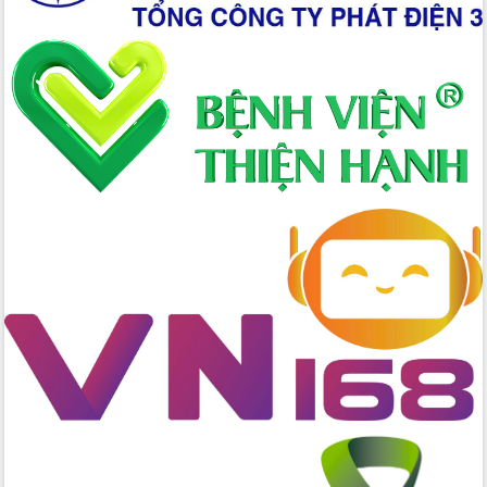
Xây dựng nông thôn mới: Nâng cao đời
sống người dân từ những mô hình thiết
thực
Quyết liệt tháo gỡ vướng mắc, đẩy
nhanh tiến độ các dự án trọng điểm
trong Khu kinh tế Nam Phú Yên
Hòn Yến phát triển du lịch gắn với bảo
tồn biển
Lấy ý kiến điều chỉnh Quy hoạch tỉnh
Đắk Lắk thời kỳ 2021-2030, tầm nhìn
đến năm 2050
Phát động chiến dịch 30 ngày đêm
giải phóng mặt bằng Tuyến đường bộ
ven biển
Đắk Lắk nỗ lực thúc đẩy tăng trưởng
kinh tế từ 10% trở lên trong Quý
II/2026
Đắk Lắk ký kết thỏa thuận hợp tác về
chuyển đổi số giai đoạn 2026 – 2030
với Tập đoàn Bưu chính Viễn thông
Việt Nam