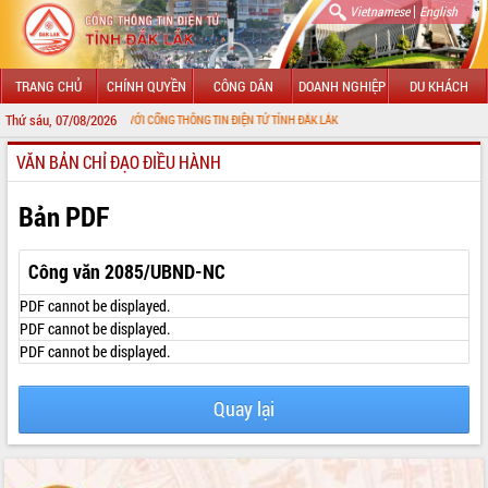
|
Vietnamese
English
TRANG CHỦ
CHÍNH QUYỀN
CÔNG DÂN
DOANH NGHIỆP
DU KHÁCH
Thứ sáu, 07/08/2026
CHÀO MỪNG ĐẾN VỚI CỔNG THÔNG TIN ĐIỆN TỬ TỈNH ĐẮK LẮK
VĂN BẢN CHỈ ĐẠO ĐIỀU HÀNH
GIỚI THIỆU
LÃNH ĐẠO UBND TỈNH
Bản PDF
TIN TỨC SỰ KIỆN
Công văn 2085/UBND-NC
SỞ, BAN, NGÀNH
PDF cannot be displayed.
PDF cannot be displayed.
UBND CÁC XÃ, PHƯỜNG
PDF cannot be displayed.
THÔNG TIN CHỈ ĐẠO ĐIỀU HÀNH
Quay lại
HỆ THỐNG VĂN BẢN
VĂN BẢN HĐND TỈNH