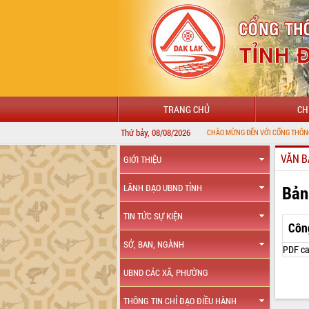
TRANG CHỦ
CH
Thứ bảy, 08/08/2026
CHÀO MỪNG ĐẾN VỚI CỔNG THÔNG TIN ĐIỆN 
VĂN B
GIỚI THIỆU
Bản
LÃNH ĐẠO UBND TỈNH
TIN TỨC SỰ KIỆN
Côn
SỞ, BAN, NGÀNH
PDF ca
UBND CÁC XÃ, PHƯỜNG
THÔNG TIN CHỈ ĐẠO ĐIỀU HÀNH