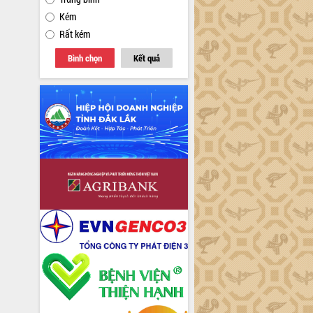
Kém
Rất kém
Bình chọn
Kết quả