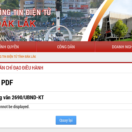
ÍNH QUYỀN
CÔNG DÂN
DOANH NGH
TỬ TỈNH ĐẮK LẮK
ẢN CHỈ ĐẠO ĐIỀU HÀNH
 PDF
g văn 2690/UBND-KT
nnot be displayed.
Quay lại