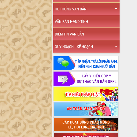
HỆ THỐNG VĂN BẢN
VĂN BẢN HĐND TỈNH
ĐIỂM TIN VĂN BẢN
QUY HOẠCH - KẾ HOẠCH