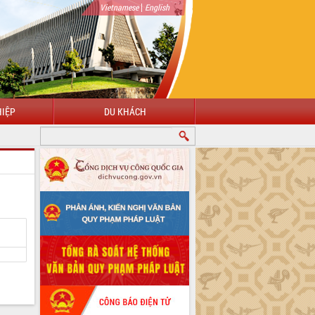
|
Vietnamese
English
IỆP
DU KHÁCH