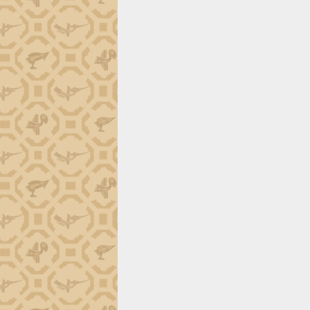
trường Nguyễn Hoàng Hiệp khảo sát
vùng trồng và doanh nghiệp đóng gói
sầu riêng tại Đắk Lắk
Trình diễn nghệ thuật chế biến các
món ăn từ sầu riêng
Đắk Lắk công bố Quy hoạch và xúc
tiến đầu tư tỉnh
Ngành cá ngừ Đắk Lắk chủ động thích
ứng để giữ vững thị trường xuất khẩu
Diễn đàn Kinh tế tư nhân Việt Nam đột
phá cơ chế - Hợp tác công tư
Đề án 06 tạo bước ngoặt đột phá trong
cải cách hành chính tỉnh Đắk Lắk
Kết nối tour, đẩy mạnh chuyển đổi số
để phát triển du lịch Đắk Lắk
Khởi động Dự án Đầu tư xây dựng hạ
tầng kỹ thuật Cụm công nghiệp Tân
Tiến
Gặp mặt các cơ quan báo chí nhân Kỷ
niệm 101 năm Ngày Báo chí Cách
mạng Việt Nam