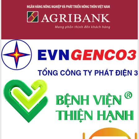
với Tập đoàn Bưu chính Viễn thông
Việt Nam
Thứ trưởng Bộ Y tế làm việc với tỉnh
Đắk Lắk về phát triển nhân lực y tế
cho trạm y tế cấp xã
Du lịch Đắk Lắk nâng tầm trải nghiệm
du khách thông qua Hệ thống cơ sở dữ
liệu và Bản đồ số
Tập huấn ứng dụng trí tuệ nhân tạo (AI)
trong thương mại điện tử năm 2026
Đoàn đại biểu Quốc hội tỉnh Đắk Lắk
trao đổi thông tin trước Kỳ họp thứ
nhất, Quốc hội khóa XVI
Quyết liệt cải cách hành chính, khơi
thông nguồn lực phát triển
Nâng cao hiệu lực, hiệu quả HĐND
tỉnh thông qua hiện đại hóa hành chính
Xã Ea Phê gắn cải cách hành chính với
chuyển đổi số
Phó Chủ tịch Thường trực UBND tỉnh