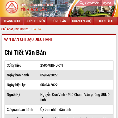
|
Vietnamese
English
TRANG CHỦ
CHÍNH QUYỀN
CÔNG DÂN
DOANH NGHIỆP
DU KHÁCH
Chủ nhật, 09/08/2026
CHÀO 
VĂN BẢN CHỈ ĐẠO ĐIỀU HÀNH
GIỚI THIỆU
LÃNH ĐẠO UBND TỈNH
Chi Tiết Văn Bản
TIN TỨC SỰ KIỆN
Số ký hiệu
2586/UBND-CN
SỞ, BAN, NGÀNH
Ngày ban hành
05/04/2022
UBND CÁC XÃ, PHƯỜNG
Ngày hiệu lực
05/04/2022
THÔNG TIN CHỈ ĐẠO ĐIỀU HÀNH
Người Ký
Nguyễn Đức Vinh - Phó Chánh Văn phòng UBND
tỉnh
HỆ THỐNG VĂN BẢN
Cơ quan ban hành
Ủy ban nhân dân tỉnh
VĂN BẢN HĐND TỈNH