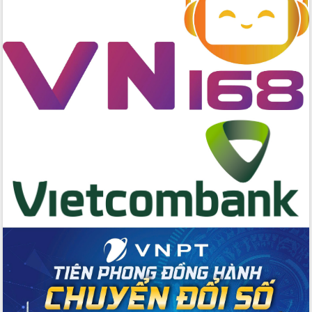
Hồ Thị Nguyên Thảo làm việc tại Trung
tâm Phục vụ hành chính công xã Ea
Phê
Xây dựng nền hành chính số đồng
hành cùng nông dân dân, doanh nghiệp
Giai đoạn 2026-2030, Đắk Lắk phấn
đấu có 77% xã đạt chuẩn nông thôn
mới
Chuyển đổi số 'mở đường' cho nông
nghiệp Đắk Lắk tăng trưởng bứt phá
Triển khai đồng bộ đo đạc, lập hồ sơ
địa chính, hoàn thiện cơ sở dữ liệu đất
đai
Ứng dụng sinh trắc học - Bước tiến
trong hành trình chuyển đổi số tại Đắk
Lắk
Đắk Lắk nâng cao hiệu quả công tác
Đảng từ Sổ tay đảng viên điện tử
Đắk Lắk đẩy mạnh nuôi biển công
nghệ, hướng tới phát triển thủy sản
bền vững