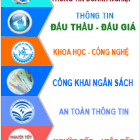
hiện Đề án 06 của Chính phủ
Họp báo thông tin về Hội nghị Công bố
Quy hoạch và Xúc tiến đầu tư tỉnh Đắk
Lắk
Khơi thông điểm nghẽn, đẩy nhanh
giải ngân vốn khắc phục thiên tai
HĐND tỉnh thông qua điều chỉnh Quy
hoạch tỉnh thời kỳ 2021-2030
Hội thảo góp ý hồ sơ điều chỉnh quy
hoạch tỉnh Đắk Lắk thời kỳ 2021-2030,
tầm nhìn đến năm 2050
Nâng cao hiệu quả hoạt động của các
doanh nghiệp nhà nước
Hội nghị triển khai kết nối mạng
truyền số liệu chuyên dùng phục vụ cơ
quan Đảng, Nhà nước
Lễ phát động chuỗi hoạt động chung
tay làm sạch môi trường
Xã Ea Kar bước chuyển mình trong
công tác cải cách hành chính mô hình
mới