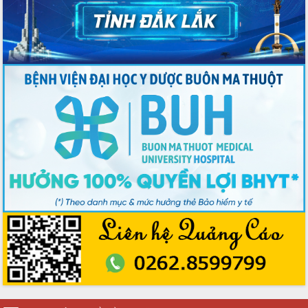
Tập huấn nâng cao năng lực triển khai
chuyển đổi số cho cán bộ, công chức
cấp xã
Đắk Lắk phát động hưởng ứng Ngày
Quyền của người tiêu dùng Việt Nam
2026
Đẩy mạnh cải cách hành chính, quyết
tâm đạt được mục tiêu tăng trưởng
hai con số trong năm 2026
Tổ chức trang trọng Lễ hội Đền thờ
Lương Văn Chánh năm 2026
Phó Bí thư Tỉnh ủy Đắk Lắk Đỗ Hữu
Huy giữ chức Bí thư Đảng ủy Ủy Ban
Nhân dân tỉnh
Bệnh án điện tử thúc đẩy chuyển đổi
số y tế tại Đắk Lắk
Chuyển đổi số thư viện: Mở rộng
không gian tri thức trong thời đại số
Đánh giá, rút kinh nghiệm công tác tổ
chức diễn tập trước ngày bầu cử