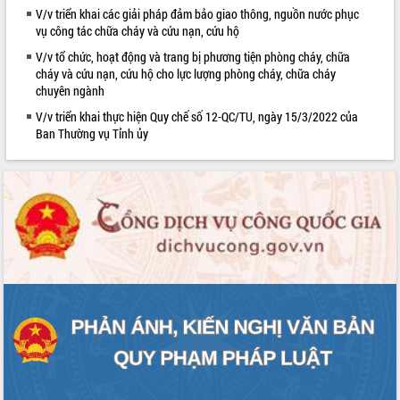
V/v triển khai các giải pháp đảm bảo giao thông, nguồn nước phục
VIDEO
vụ công tác chữa cháy và cứu nạn, cứu hộ
V/v tổ chức, hoạt động và trang bị phương tiện phòng cháy, chữa
cháy và cứu nạn, cứu hộ cho lực lượng phòng cháy, chữa cháy
chuyên ngành
V/v triển khai thực hiện Quy chế số 12-QC/TU, ngày 15/3/2022 của
Ban Thường vụ Tỉnh ủy
Trailer Lễ hội Sầu riêng Đắk Lắk năm
2026
Khám bệnh, cấp phát thuốc miễn phí
và tặng quà người dân xã Cư Pui
Hội nghị UBND tỉnh Đắk Lắk thường kỳ
tháng 7/2026
Lễ truy tặng danh hiệu “Bà Mẹ Việt
ALBUM ẢNH
Nam Anh hùng” và trao Huân chương
Lao động
UBND tỉnh Đắk Lắk triển khai nhiệm
vụ 6 tháng cuối năm 2026