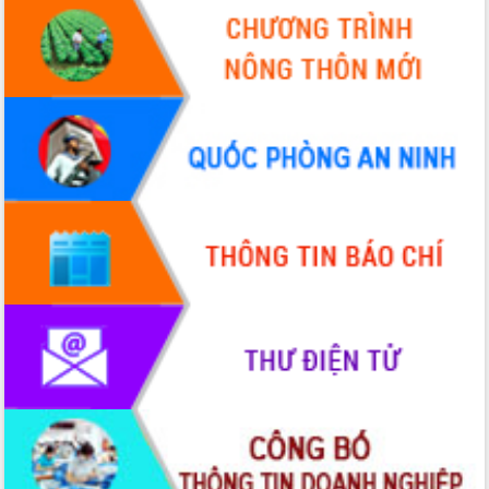
sầu riêng tại Đắk Lắk
Trình diễn nghệ thuật chế biến các
món ăn từ sầu riêng
Đắk Lắk công bố Quy hoạch và xúc
tiến đầu tư tỉnh
Ngành cá ngừ Đắk Lắk chủ động thích
ứng để giữ vững thị trường xuất khẩu
Diễn đàn Kinh tế tư nhân Việt Nam đột
phá cơ chế - Hợp tác công tư
Đề án 06 tạo bước ngoặt đột phá trong
cải cách hành chính tỉnh Đắk Lắk
Kết nối tour, đẩy mạnh chuyển đổi số
để phát triển du lịch Đắk Lắk
Khởi động Dự án Đầu tư xây dựng hạ
tầng kỹ thuật Cụm công nghiệp Tân
Tiến
Gặp mặt các cơ quan báo chí nhân Kỷ
niệm 101 năm Ngày Báo chí Cách
mạng Việt Nam
Đắk Lắk sơ kết 4 năm triển khai thực