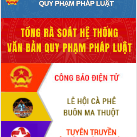
tiến đầu tư tỉnh
Ngành cá ngừ Đắk Lắk chủ động thích
ứng để giữ vững thị trường xuất khẩu
Diễn đàn Kinh tế tư nhân Việt Nam đột
phá cơ chế - Hợp tác công tư
Đề án 06 tạo bước ngoặt đột phá trong
cải cách hành chính tỉnh Đắk Lắk
Kết nối tour, đẩy mạnh chuyển đổi số
để phát triển du lịch Đắk Lắk
Khởi động Dự án Đầu tư xây dựng hạ
tầng kỹ thuật Cụm công nghiệp Tân
Tiến
Gặp mặt các cơ quan báo chí nhân Kỷ
niệm 101 năm Ngày Báo chí Cách
mạng Việt Nam
Đắk Lắk sơ kết 4 năm triển khai thực
hiện Đề án 06 của Chính phủ
Họp báo thông tin về Hội nghị Công bố
Quy hoạch và Xúc tiến đầu tư tỉnh Đắk
Lắk