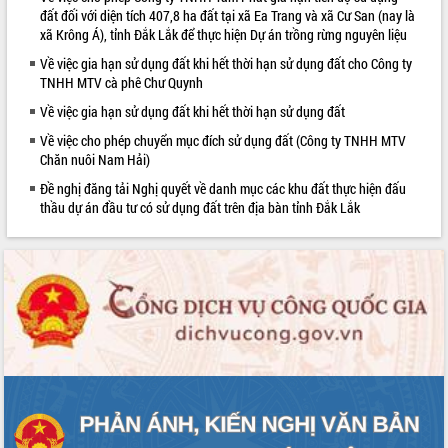
đất đối với diện tích 407,8 ha đất tại xã Ea Trang và xã Cư San (nay là
Triết thăm, tặng quà người có công với
xã Krông Á), tỉnh Đắk Lắk để thực hiện Dự án trồng rừng nguyên liệu
cách mạng
Rà soát, hoàn thiện hệ thống thiết chế
Về việc gia hạn sử dụng đất khi hết thời hạn sử dụng đất cho Công ty
TNHH MTV cà phê Chư Quynh
văn hóa, thể thao đáp ứng yêu cầu
phát triển mới
Về việc gia hạn sử dụng đất khi hết thời hạn sử dụng đất
Thường trực HĐND tỉnh Đắk Lắk gặp
LIÊN KẾT WEB
Về việc cho phép chuyển mục đích sử dụng đất (Công ty TNHH MTV
mặt Đoàn chuyên gia y tế TP. Hồ Chí
Chăn nuôi Nam Hải)
Minh
Đề nghị đăng tải Nghị quyết về danh mục các khu đất thực hiện đấu
Lễ truy điệu và an táng hài cốt liệt sĩ
thầu dự án đầu tư có sử dụng đất trên địa bàn tỉnh Đắk Lắk
tại Nghĩa trang Liệt sĩ xã Sơn Hòa
Bàn giải pháp tháo gỡ khó khăn trong
xuất khẩu sầu riêng và triển khai quy
định EUDR
Thứ trưởng Bộ Nông nghiệp và Môi
trường Nguyễn Hoàng Hiệp khảo sát
vùng trồng và doanh nghiệp đóng gói
sầu riêng tại Đắk Lắk
Trình diễn nghệ thuật chế biến các
món ăn từ sầu riêng
Đắk Lắk công bố Quy hoạch và xúc