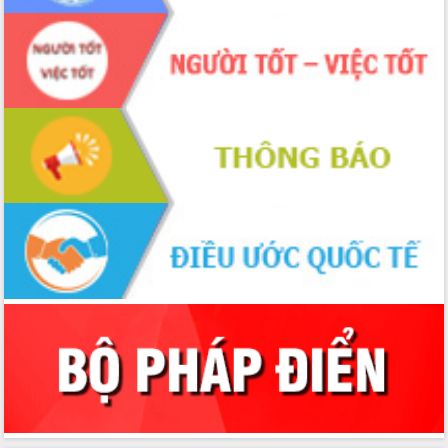
thực
Quyết liệt tháo gỡ vướng mắc, đẩy
nhanh tiến độ các dự án trọng điểm
trong Khu kinh tế Nam Phú Yên
Hòn Yến phát triển du lịch gắn với bảo
tồn biển
Lấy ý kiến điều chỉnh Quy hoạch tỉnh
Đắk Lắk thời kỳ 2021-2030, tầm nhìn
đến năm 2050
Phát động chiến dịch 30 ngày đêm
giải phóng mặt bằng Tuyến đường bộ
ven biển
Đắk Lắk nỗ lực thúc đẩy tăng trưởng
kinh tế từ 10% trở lên trong Quý
II/2026
Đắk Lắk ký kết thỏa thuận hợp tác về
chuyển đổi số giai đoạn 2026 – 2030
với Tập đoàn Bưu chính Viễn thông
Việt Nam
Thứ trưởng Bộ Y tế làm việc với tỉnh
Đắk Lắk về phát triển nhân lực y tế