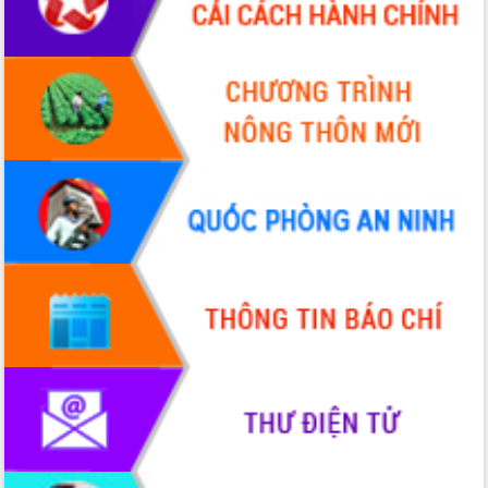
Khơi thông điểm nghẽn, đẩy nhanh
giải ngân vốn khắc phục thiên tai
HĐND tỉnh thông qua điều chỉnh Quy
hoạch tỉnh thời kỳ 2021-2030
Hội thảo góp ý hồ sơ điều chỉnh quy
hoạch tỉnh Đắk Lắk thời kỳ 2021-2030,
tầm nhìn đến năm 2050
Nâng cao hiệu quả hoạt động của các
doanh nghiệp nhà nước
Hội nghị triển khai kết nối mạng
truyền số liệu chuyên dùng phục vụ cơ
quan Đảng, Nhà nước
Lễ phát động chuỗi hoạt động chung
tay làm sạch môi trường
Xã Ea Kar bước chuyển mình trong
công tác cải cách hành chính mô hình
mới
UBND tỉnh họp báo định kỳ tháng 4
năm 2026
Hội thảo khoa học “Giải pháp thúc đẩy
phát triển nền kinh tế xanh tại tỉnh