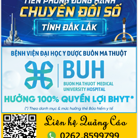
phiếu
Đắk Lắk sẵn sàng các điều kiện cho
Ngày hội bầu cử đại biểu Quốc hội
khóa XVI và HĐND các cấp nhiệm kỳ
2026-2031
Đảm bảo cuộc bầu cử đại biểu Quốc
hội và đại biểu HĐND các cấp diễn ra
an toàn, hiệu quả, đúng quy định
Thủ tướng Chính phủ Phạm Minh Chính
kiểm tra, chỉ đạo hoàn thành các dự
án cao tốc và thăm khu tái định cư tại
Đắk Lắk
Sôi nổi Hội đua ngựa truyền thống Gò
Thì Thùng mừng Xuân Bính Ngọ 2026
Lãnh đạo tỉnh dâng hương tưởng niệm
tại Đập Đồng Cam đầu Xuân Bính Ngọ
Ngành nông nghiệp phấn đấu tăng
trưởng đạt 5,86% trong năm 2026
UBND tỉnh Đắk Lắk triển khai công tác
quốc phòng, quân sự địa phương năm
2026