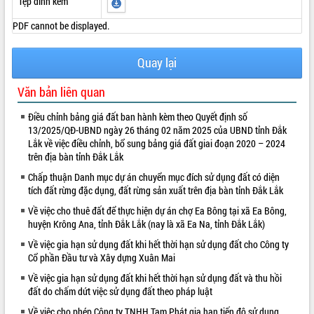
Tệp đính kèm
VIDEO
PDF cannot be displayed.
Quay lại
Văn bản liên quan
Điều chỉnh bảng giá đất ban hành kèm theo Quyết định số
13/2025/QĐ-UBND ngày 26 tháng 02 năm 2025 của UBND tỉnh Đắk
Lắk về việc điều chỉnh, bổ sung bảng giá đất giai đoạn 2020 – 2024
trên địa bàn tỉnh Đắk Lắk
Hội nghị UBND tỉnh Đắk Lắk thường kỳ
tháng 7/2026
Chấp thuận Danh mục dự án chuyển mục đích sử dụng đất có diện
Lễ truy tặng danh hiệu “Bà Mẹ Việt
tích đất rừng đặc dụng, đất rừng sản xuất trên địa bàn tỉnh Đắk Lắk
Nam Anh hùng” và trao Huân chương
Về việc cho thuê đất để thực hiện dự án chợ Ea Bông tại xã Ea Bông,
Lao động
huyện Krông Ana, tỉnh Đắk Lắk (nay là xã Ea Na, tỉnh Đắk Lắk)
UBND tỉnh Đắk Lắk triển khai nhiệm
Về việc gia hạn sử dụng đất khi hết thời hạn sử dụng đất cho Công ty
vụ 6 tháng cuối năm 2026
Cổ phần Đầu tư và Xây dựng Xuân Mai
ALBUM ẢNH
Kỳ họp thứ Hai, Hội đồng nhân dân
Về việc gia hạn sử dụng đất khi hết thời hạn sử dụng đất và thu hồi
tỉnh khóa XI quyết nghị nhiều nội dung
đất do chấm dứt việc sử dụng đất theo pháp luật
quan trọng
Về việc cho phép Công ty TNHH Tam Phát gia hạn tiến độ sử dụng
Bí thư Tỉnh ủy Lương Nguyễn Minh