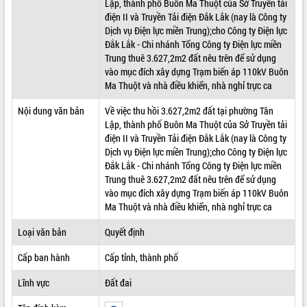
Lập, thành phố Buôn Ma Thuột của Sở Truyền tải
điện II và Truyền Tải điện Đắk Lắk (nay là Công ty
ĐIỂM TIN VĂN BẢN
Dịch vụ Điện lực miền Trung);cho Công ty Điện lực
Đắk Lắk - Chi nhánh Tổng Công ty Điện lực miền
QUY HOẠCH - KẾ HOẠCH
Trung thuê 3.627,2m2 đất nêu trên để sử dụng
vào mục đích xây dựng Trạm biến áp 110kV Buôn
Ma Thuột và nhà điều khiển, nhà nghỉ trực ca
Nội dung văn bản
Về việc thu hồi 3.627,2m2 đất tại phường Tân
Lập, thành phố Buôn Ma Thuột của Sở Truyền tải
điện II và Truyền Tải điện Đắk Lắk (nay là Công ty
Dịch vụ Điện lực miền Trung);cho Công ty Điện lực
Đắk Lắk - Chi nhánh Tổng Công ty Điện lực miền
Trung thuê 3.627,2m2 đất nêu trên để sử dụng
vào mục đích xây dựng Trạm biến áp 110kV Buôn
Ma Thuột và nhà điều khiển, nhà nghỉ trực ca
Loại văn bản
Quyết định
Cấp ban hành
Cấp tỉnh, thành phố
Lĩnh vực
Đất đai