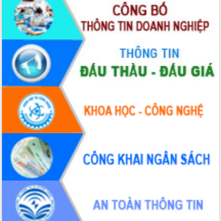
Đắk Lắk”
Tăng cường giám sát, đôn đốc thực
hiện nhiệm vụ quản lý tài sản công
hàng tuần
Tháo gỡ những vướng mắc, đẩy mạnh
công tác cải cách thủ tục hành chính
tại Trung tâm Phục vụ hành chính
công tỉnh
Đắk Lắk: Tôn vinh 46 giải pháp tại Hội
thi Sáng tạo Kỹ thuật 2024 - 2025
Đắk Lắk rà soát, điều chỉnh Đề án 190
về phát triển nuôi trồng thủy sản
Phó Chủ tịch UBND tỉnh Đắk Lắk
Trương Công Thái kiểm tra thực địa
Dự án cao tốc Khánh Hòa - Buôn Ma
Thuột
Định vị cà phê Việt Nam như một “di
sản sống” trong dòng chảy toàn cầu
Xây dựng nông thôn mới: Nâng cao đời
sống người dân từ những mô hình thiết