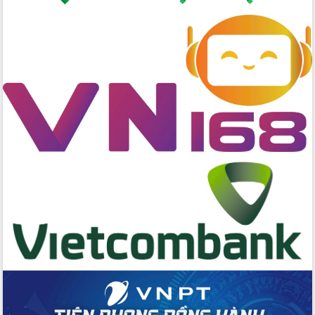
Quyền của người tiêu dùng Việt Nam
2026
Đẩy mạnh cải cách hành chính, quyết
tâm đạt được mục tiêu tăng trưởng
hai con số trong năm 2026
Tổ chức trang trọng Lễ hội Đền thờ
Lương Văn Chánh năm 2026
Phó Bí thư Tỉnh ủy Đắk Lắk Đỗ Hữu
Huy giữ chức Bí thư Đảng ủy Ủy Ban
Nhân dân tỉnh
Bệnh án điện tử thúc đẩy chuyển đổi
số y tế tại Đắk Lắk
Chuyển đổi số thư viện: Mở rộng
không gian tri thức trong thời đại số
Đánh giá, rút kinh nghiệm công tác tổ
chức diễn tập trước ngày bầu cử
Chương trình “Gặp gỡ hữu nghị –
Friendship Meeting New Year 2026”
Bầu cử Quốc hội và HĐND: Cử tri Đắk
Lắk gửi gắm niềm tin, kỳ vọng vào lá