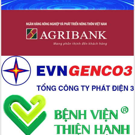
Giai đoạn 2026-2030, Đắk Lắk phấn
đấu có 77% xã đạt chuẩn nông thôn
mới
Chuyển đổi số 'mở đường' cho nông
nghiệp Đắk Lắk tăng trưởng bứt phá
Triển khai đồng bộ đo đạc, lập hồ sơ
địa chính, hoàn thiện cơ sở dữ liệu đất
đai
Ứng dụng sinh trắc học - Bước tiến
trong hành trình chuyển đổi số tại Đắk
Lắk
Đắk Lắk nâng cao hiệu quả công tác
Đảng từ Sổ tay đảng viên điện tử
Đắk Lắk đẩy mạnh nuôi biển công
nghệ, hướng tới phát triển thủy sản
bền vững
Tập huấn nâng cao năng lực triển khai
chuyển đổi số cho cán bộ, công chức
cấp xã
Đắk Lắk phát động hưởng ứng Ngày