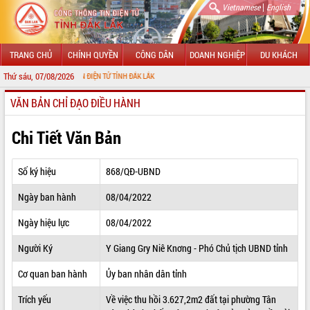
|
Vietnamese
English
TRANG CHỦ
CHÍNH QUYỀN
CÔNG DÂN
DOANH NGHIỆP
DU KHÁCH
Thứ sáu, 07/08/2026
G THÔNG TIN ĐIỆN TỬ TỈNH ĐẮK LẮK
VĂN BẢN CHỈ ĐẠO ĐIỀU HÀNH
GIỚI THIỆU
LÃNH ĐẠO UBND TỈNH
Chi Tiết Văn Bản
TIN TỨC SỰ KIỆN
Số ký hiệu
868/QĐ-UBND
SỞ, BAN, NGÀNH
Ngày ban hành
08/04/2022
UBND CÁC XÃ, PHƯỜNG
Ngày hiệu lực
08/04/2022
THÔNG TIN CHỈ ĐẠO ĐIỀU HÀNH
Người Ký
Y Giang Gry Niê Knơng - Phó Chủ tịch UBND tỉnh
HỆ THỐNG VĂN BẢN
Cơ quan ban hành
Ủy ban nhân dân tỉnh
Trích yếu
Về việc thu hồi 3.627,2m2 đất tại phường Tân
VĂN BẢN HĐND TỈNH