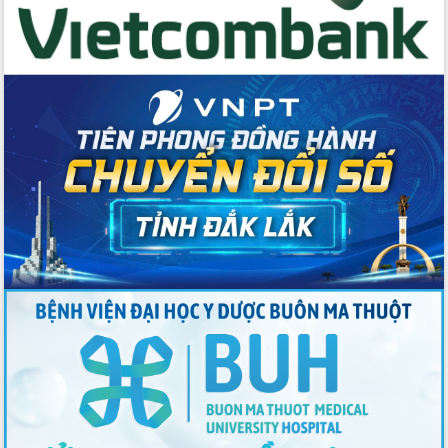
Xây dựng nền hành chính số đồng
hành cùng nông dân dân, doanh nghiệp
Giai đoạn 2026-2030, Đắk Lắk phấn
đấu có 77% xã đạt chuẩn nông thôn
mới
Chuyển đổi số 'mở đường' cho nông
nghiệp Đắk Lắk tăng trưởng bứt phá
Triển khai đồng bộ đo đạc, lập hồ sơ
địa chính, hoàn thiện cơ sở dữ liệu đất
đai
Ứng dụng sinh trắc học - Bước tiến
trong hành trình chuyển đổi số tại Đắk
Lắk
Đắk Lắk nâng cao hiệu quả công tác
Đảng từ Sổ tay đảng viên điện tử
Đắk Lắk đẩy mạnh nuôi biển công
nghệ, hướng tới phát triển thủy sản
bền vững
Tập huấn nâng cao năng lực triển khai
chuyển đổi số cho cán bộ, công chức