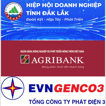
Xây dựng nông thôn mới: Nâng cao đời
sống người dân từ những mô hình thiết
thực
Quyết liệt tháo gỡ vướng mắc, đẩy
nhanh tiến độ các dự án trọng điểm
trong Khu kinh tế Nam Phú Yên
Hòn Yến phát triển du lịch gắn với bảo
tồn biển
Lấy ý kiến điều chỉnh Quy hoạch tỉnh
Đắk Lắk thời kỳ 2021-2030, tầm nhìn
đến năm 2050
Phát động chiến dịch 30 ngày đêm
giải phóng mặt bằng Tuyến đường bộ
ven biển
Đắk Lắk nỗ lực thúc đẩy tăng trưởng
kinh tế từ 10% trở lên trong Quý
II/2026
Đắk Lắk ký kết thỏa thuận hợp tác về
chuyển đổi số giai đoạn 2026 – 2030
với Tập đoàn Bưu chính Viễn thông
Việt Nam