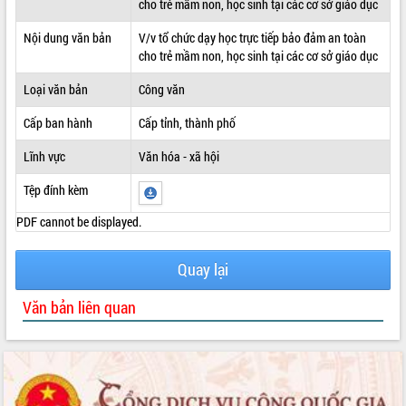
cho trẻ mầm non, học sinh tại các cơ sở giáo dục
ĐIỂM TIN VĂN BẢN
Nội dung văn bản
V/v tổ chức dạy học trực tiếp bảo đảm an toàn
cho trẻ mầm non, học sinh tại các cơ sở giáo dục
QUY HOẠCH - KẾ HOẠCH
Loại văn bản
Công văn
Cấp ban hành
Cấp tỉnh, thành phố
Lĩnh vực
Văn hóa - xã hội
Tệp đính kèm
PDF cannot be displayed.
Quay lại
Văn bản liên quan