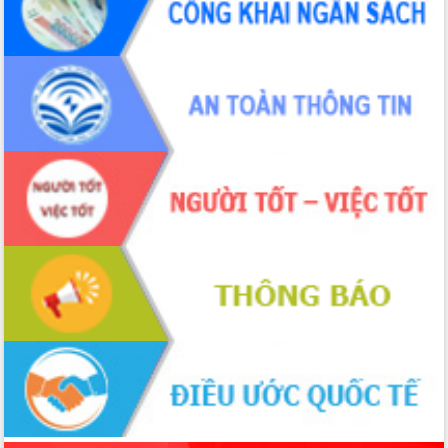
Quy hoạch và Xúc tiến đầu tư tỉnh Đắk
Lắk
Khơi thông điểm nghẽn, đẩy nhanh
giải ngân vốn khắc phục thiên tai
HĐND tỉnh thông qua điều chỉnh Quy
hoạch tỉnh thời kỳ 2021-2030
Hội thảo góp ý hồ sơ điều chỉnh quy
hoạch tỉnh Đắk Lắk thời kỳ 2021-2030,
tầm nhìn đến năm 2050
Nâng cao hiệu quả hoạt động của các
doanh nghiệp nhà nước
Hội nghị triển khai kết nối mạng
truyền số liệu chuyên dùng phục vụ cơ
quan Đảng, Nhà nước
Lễ phát động chuỗi hoạt động chung
tay làm sạch môi trường
Xã Ea Kar bước chuyển mình trong
công tác cải cách hành chính mô hình
mới
UBND tỉnh họp báo định kỳ tháng 4
năm 2026