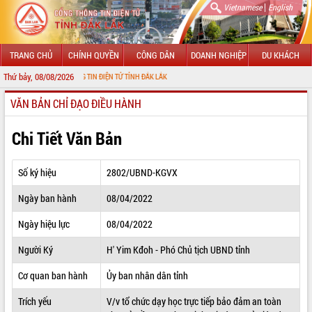
|
Vietnamese
English
TRANG CHỦ
CHÍNH QUYỀN
CÔNG DÂN
DOANH NGHIỆP
DU KHÁCH
Thứ bảy, 08/08/2026
 CỔNG THÔNG TIN ĐIỆN TỬ TỈNH ĐẮK LẮK
VĂN BẢN CHỈ ĐẠO ĐIỀU HÀNH
GIỚI THIỆU
LÃNH ĐẠO UBND TỈNH
Chi Tiết Văn Bản
TIN TỨC SỰ KIỆN
Số ký hiệu
2802/UBND-KGVX
SỞ, BAN, NGÀNH
Ngày ban hành
08/04/2022
UBND CÁC XÃ, PHƯỜNG
Ngày hiệu lực
08/04/2022
THÔNG TIN CHỈ ĐẠO ĐIỀU HÀNH
Người Ký
H' Yim Kđoh - Phó Chủ tịch UBND tỉnh
HỆ THỐNG VĂN BẢN
Cơ quan ban hành
Ủy ban nhân dân tỉnh
Trích yếu
V/v tổ chức dạy học trực tiếp bảo đảm an toàn
VĂN BẢN HĐND TỈNH