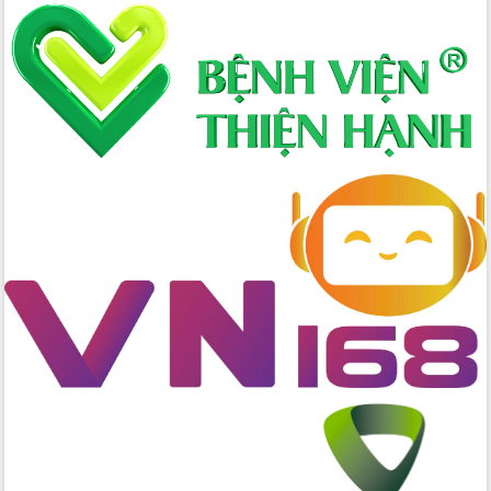
Thứ trưởng Bộ Y tế làm việc với tỉnh
Đắk Lắk về phát triển nhân lực y tế
cho trạm y tế cấp xã
Du lịch Đắk Lắk nâng tầm trải nghiệm
du khách thông qua Hệ thống cơ sở dữ
liệu và Bản đồ số
Tập huấn ứng dụng trí tuệ nhân tạo (AI)
trong thương mại điện tử năm 2026
Đoàn đại biểu Quốc hội tỉnh Đắk Lắk
trao đổi thông tin trước Kỳ họp thứ
nhất, Quốc hội khóa XVI
Quyết liệt cải cách hành chính, khơi
thông nguồn lực phát triển
Nâng cao hiệu lực, hiệu quả HĐND
tỉnh thông qua hiện đại hóa hành chính
Xã Ea Phê gắn cải cách hành chính với
chuyển đổi số
Phó Chủ tịch Thường trực UBND tỉnh
Hồ Thị Nguyên Thảo làm việc tại Trung
tâm Phục vụ hành chính công xã Ea
Phê