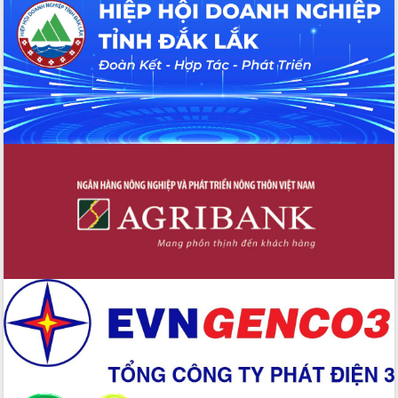
hiện nhiệm vụ quản lý tài sản công
hàng tuần
Tháo gỡ những vướng mắc, đẩy mạnh
công tác cải cách thủ tục hành chính
tại Trung tâm Phục vụ hành chính
công tỉnh
Đắk Lắk: Tôn vinh 46 giải pháp tại Hội
thi Sáng tạo Kỹ thuật 2024 - 2025
Đắk Lắk rà soát, điều chỉnh Đề án 190
về phát triển nuôi trồng thủy sản
Phó Chủ tịch UBND tỉnh Đắk Lắk
Trương Công Thái kiểm tra thực địa
Dự án cao tốc Khánh Hòa - Buôn Ma
Thuột
Định vị cà phê Việt Nam như một “di
sản sống” trong dòng chảy toàn cầu
Xây dựng nông thôn mới: Nâng cao đời
sống người dân từ những mô hình thiết
thực
Quyết liệt tháo gỡ vướng mắc, đẩy