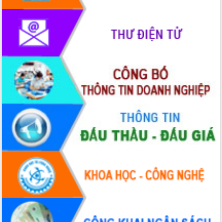
Rà soát, hoàn thiện hệ thống thiết chế
văn hóa, thể thao đáp ứng yêu cầu
phát triển mới
Thường trực HĐND tỉnh Đắk Lắk gặp
mặt Đoàn chuyên gia y tế TP. Hồ Chí
Minh
Lễ truy điệu và an táng hài cốt liệt sĩ
tại Nghĩa trang Liệt sĩ xã Sơn Hòa
Bàn giải pháp tháo gỡ khó khăn trong
xuất khẩu sầu riêng và triển khai quy
định EUDR
Thứ trưởng Bộ Nông nghiệp và Môi
trường Nguyễn Hoàng Hiệp khảo sát
vùng trồng và doanh nghiệp đóng gói
sầu riêng tại Đắk Lắk
Trình diễn nghệ thuật chế biến các
món ăn từ sầu riêng
Đắk Lắk công bố Quy hoạch và xúc
tiến đầu tư tỉnh
Ngành cá ngừ Đắk Lắk chủ động thích