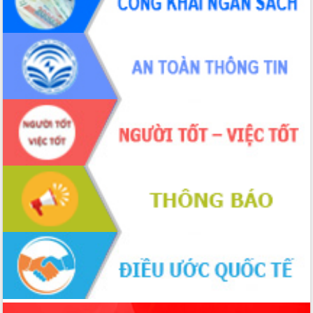
ứng để giữ vững thị trường xuất khẩu
Diễn đàn Kinh tế tư nhân Việt Nam đột
phá cơ chế - Hợp tác công tư
Đề án 06 tạo bước ngoặt đột phá trong
cải cách hành chính tỉnh Đắk Lắk
Kết nối tour, đẩy mạnh chuyển đổi số
để phát triển du lịch Đắk Lắk
Khởi động Dự án Đầu tư xây dựng hạ
tầng kỹ thuật Cụm công nghiệp Tân
Tiến
Gặp mặt các cơ quan báo chí nhân Kỷ
niệm 101 năm Ngày Báo chí Cách
mạng Việt Nam
Đắk Lắk sơ kết 4 năm triển khai thực
hiện Đề án 06 của Chính phủ
Họp báo thông tin về Hội nghị Công bố
Quy hoạch và Xúc tiến đầu tư tỉnh Đắk
Lắk
Khơi thông điểm nghẽn, đẩy nhanh
giải ngân vốn khắc phục thiên tai