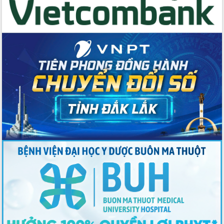
du khách thông qua Hệ thống cơ sở dữ
liệu và Bản đồ số
Tập huấn ứng dụng trí tuệ nhân tạo (AI)
trong thương mại điện tử năm 2026
Đoàn đại biểu Quốc hội tỉnh Đắk Lắk
trao đổi thông tin trước Kỳ họp thứ
nhất, Quốc hội khóa XVI
Quyết liệt cải cách hành chính, khơi
thông nguồn lực phát triển
Nâng cao hiệu lực, hiệu quả HĐND
tỉnh thông qua hiện đại hóa hành chính
Xã Ea Phê gắn cải cách hành chính với
chuyển đổi số
Phó Chủ tịch Thường trực UBND tỉnh
Hồ Thị Nguyên Thảo làm việc tại Trung
tâm Phục vụ hành chính công xã Ea
Phê
Xây dựng nền hành chính số đồng
hành cùng nông dân dân, doanh nghiệp
Giai đoạn 2026-2030, Đắk Lắk phấn