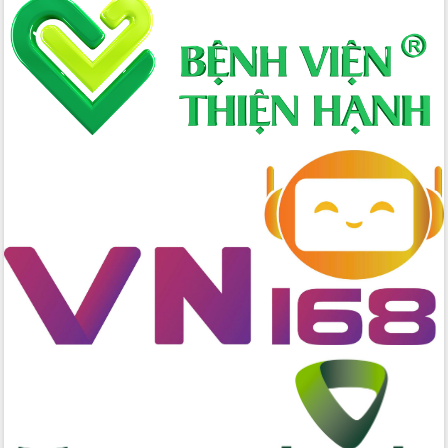
nhanh tiến độ các dự án trọng điểm
trong Khu kinh tế Nam Phú Yên
Hòn Yến phát triển du lịch gắn với bảo
tồn biển
Lấy ý kiến điều chỉnh Quy hoạch tỉnh
Đắk Lắk thời kỳ 2021-2030, tầm nhìn
đến năm 2050
Phát động chiến dịch 30 ngày đêm
giải phóng mặt bằng Tuyến đường bộ
ven biển
Đắk Lắk nỗ lực thúc đẩy tăng trưởng
kinh tế từ 10% trở lên trong Quý
II/2026
Đắk Lắk ký kết thỏa thuận hợp tác về
chuyển đổi số giai đoạn 2026 – 2030
với Tập đoàn Bưu chính Viễn thông
Việt Nam
Thứ trưởng Bộ Y tế làm việc với tỉnh
Đắk Lắk về phát triển nhân lực y tế
cho trạm y tế cấp xã
Du lịch Đắk Lắk nâng tầm trải nghiệm