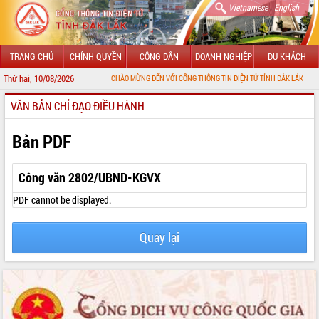
|
Vietnamese
English
TRANG CHỦ
CHÍNH QUYỀN
CÔNG DÂN
DOANH NGHIỆP
DU KHÁCH
Thứ hai, 10/08/2026
CHÀO MỪNG ĐẾN VỚI CỔNG THÔNG TIN ĐIỆN TỬ TỈNH ĐẮK LẮK
VĂN BẢN CHỈ ĐẠO ĐIỀU HÀNH
GIỚI THIỆU
LÃNH ĐẠO UBND TỈNH
Bản PDF
TIN TỨC SỰ KIỆN
Công văn 2802/UBND-KGVX
SỞ, BAN, NGÀNH
PDF cannot be displayed.
UBND CÁC XÃ, PHƯỜNG
Quay lại
THÔNG TIN CHỈ ĐẠO ĐIỀU HÀNH
HỆ THỐNG VĂN BẢN
VĂN BẢN HĐND TỈNH