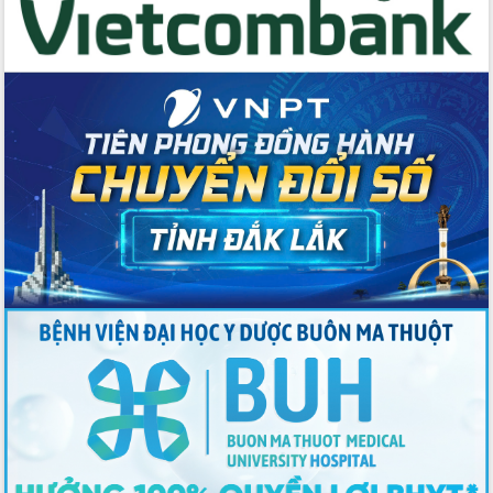
với Tập đoàn Bưu chính Viễn thông
Việt Nam
Thứ trưởng Bộ Y tế làm việc với tỉnh
Đắk Lắk về phát triển nhân lực y tế
cho trạm y tế cấp xã
Du lịch Đắk Lắk nâng tầm trải nghiệm
du khách thông qua Hệ thống cơ sở dữ
liệu và Bản đồ số
Tập huấn ứng dụng trí tuệ nhân tạo (AI)
trong thương mại điện tử năm 2026
Đoàn đại biểu Quốc hội tỉnh Đắk Lắk
trao đổi thông tin trước Kỳ họp thứ
nhất, Quốc hội khóa XVI
Quyết liệt cải cách hành chính, khơi
thông nguồn lực phát triển
Nâng cao hiệu lực, hiệu quả HĐND
tỉnh thông qua hiện đại hóa hành chính
Xã Ea Phê gắn cải cách hành chính với
chuyển đổi số
Phó Chủ tịch Thường trực UBND tỉnh