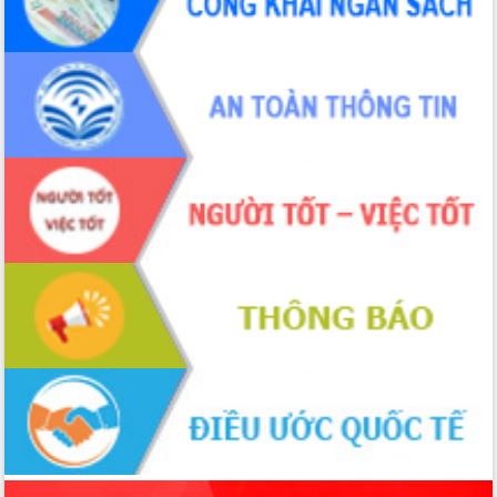
sầu riêng tại Đắk Lắk
Trình diễn nghệ thuật chế biến các
món ăn từ sầu riêng
Đắk Lắk công bố Quy hoạch và xúc
tiến đầu tư tỉnh
Ngành cá ngừ Đắk Lắk chủ động thích
ứng để giữ vững thị trường xuất khẩu
Diễn đàn Kinh tế tư nhân Việt Nam đột
phá cơ chế - Hợp tác công tư
Đề án 06 tạo bước ngoặt đột phá trong
cải cách hành chính tỉnh Đắk Lắk
Kết nối tour, đẩy mạnh chuyển đổi số
để phát triển du lịch Đắk Lắk
Khởi động Dự án Đầu tư xây dựng hạ
tầng kỹ thuật Cụm công nghiệp Tân
Tiến
Gặp mặt các cơ quan báo chí nhân Kỷ
niệm 101 năm Ngày Báo chí Cách
mạng Việt Nam
Đắk Lắk sơ kết 4 năm triển khai thực