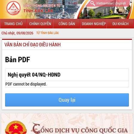
|
Vietnamese
English
TRANG CHỦ
CHÍNH QUYỀN
CÔNG DÂN
DOANH NGHIỆP
DU KHÁCH
Chủ nhật, 09/08/2026
HÔNG TIN ĐIỆN TỬ TỈNH ĐẮK LẮK
VĂN BẢN CHỈ ĐẠO ĐIỀU HÀNH
GIỚI THIỆU
LÃNH ĐẠO UBND TỈNH
Bản PDF
TIN TỨC SỰ KIỆN
Nghị quyết 04/NQ-HĐND
SỞ, BAN, NGÀNH
PDF cannot be displayed.
UBND CÁC XÃ, PHƯỜNG
Quay lại
THÔNG TIN CHỈ ĐẠO ĐIỀU HÀNH
HỆ THỐNG VĂN BẢN
VĂN BẢN HĐND TỈNH