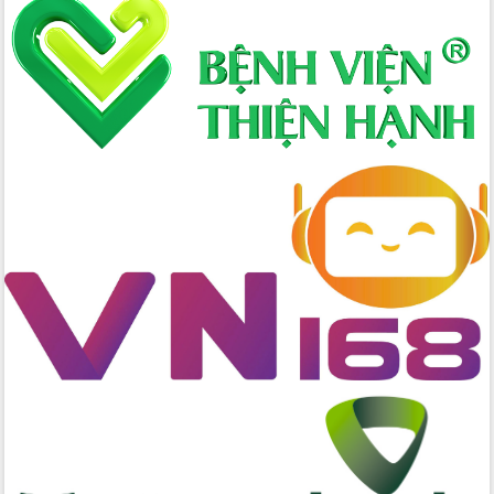
Định vị cà phê Việt Nam như một “di
sản sống” trong dòng chảy toàn cầu
Xây dựng nông thôn mới: Nâng cao đời
sống người dân từ những mô hình thiết
thực
Quyết liệt tháo gỡ vướng mắc, đẩy
nhanh tiến độ các dự án trọng điểm
trong Khu kinh tế Nam Phú Yên
Hòn Yến phát triển du lịch gắn với bảo
tồn biển
Lấy ý kiến điều chỉnh Quy hoạch tỉnh
Đắk Lắk thời kỳ 2021-2030, tầm nhìn
đến năm 2050
Phát động chiến dịch 30 ngày đêm
giải phóng mặt bằng Tuyến đường bộ
ven biển
Đắk Lắk nỗ lực thúc đẩy tăng trưởng
kinh tế từ 10% trở lên trong Quý
II/2026
Đắk Lắk ký kết thỏa thuận hợp tác về
chuyển đổi số giai đoạn 2026 – 2030