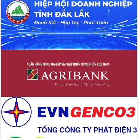
UBND tỉnh họp báo định kỳ tháng 4
năm 2026
Hội thảo khoa học “Giải pháp thúc đẩy
phát triển nền kinh tế xanh tại tỉnh
Đắk Lắk”
Tăng cường giám sát, đôn đốc thực
hiện nhiệm vụ quản lý tài sản công
hàng tuần
Tháo gỡ những vướng mắc, đẩy mạnh
công tác cải cách thủ tục hành chính
tại Trung tâm Phục vụ hành chính
công tỉnh
Đắk Lắk: Tôn vinh 46 giải pháp tại Hội
thi Sáng tạo Kỹ thuật 2024 - 2025
Đắk Lắk rà soát, điều chỉnh Đề án 190
về phát triển nuôi trồng thủy sản
Phó Chủ tịch UBND tỉnh Đắk Lắk
Trương Công Thái kiểm tra thực địa
Dự án cao tốc Khánh Hòa - Buôn Ma
Thuột