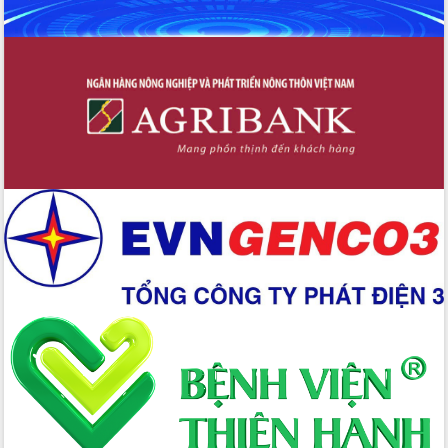
Định vị cà phê Việt Nam như một “di
sản sống” trong dòng chảy toàn cầu
Xây dựng nông thôn mới: Nâng cao đời
sống người dân từ những mô hình thiết
thực
Quyết liệt tháo gỡ vướng mắc, đẩy
nhanh tiến độ các dự án trọng điểm
trong Khu kinh tế Nam Phú Yên
Hòn Yến phát triển du lịch gắn với bảo
tồn biển
Lấy ý kiến điều chỉnh Quy hoạch tỉnh
Đắk Lắk thời kỳ 2021-2030, tầm nhìn
đến năm 2050
Phát động chiến dịch 30 ngày đêm
giải phóng mặt bằng Tuyến đường bộ
ven biển
Đắk Lắk nỗ lực thúc đẩy tăng trưởng
kinh tế từ 10% trở lên trong Quý
II/2026
Đắk Lắk ký kết thỏa thuận hợp tác về