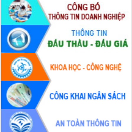
sầu riêng tại Đắk Lắk
Trình diễn nghệ thuật chế biến các
món ăn từ sầu riêng
Đắk Lắk công bố Quy hoạch và xúc
tiến đầu tư tỉnh
Ngành cá ngừ Đắk Lắk chủ động thích
ứng để giữ vững thị trường xuất khẩu
Diễn đàn Kinh tế tư nhân Việt Nam đột
phá cơ chế - Hợp tác công tư
Đề án 06 tạo bước ngoặt đột phá trong
cải cách hành chính tỉnh Đắk Lắk
Kết nối tour, đẩy mạnh chuyển đổi số
để phát triển du lịch Đắk Lắk
Khởi động Dự án Đầu tư xây dựng hạ
tầng kỹ thuật Cụm công nghiệp Tân
Tiến
Gặp mặt các cơ quan báo chí nhân Kỷ
niệm 101 năm Ngày Báo chí Cách
mạng Việt Nam
Đắk Lắk sơ kết 4 năm triển khai thực