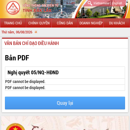
|
Vietnamese
English
TRANG CHỦ
CHÍNH QUYỀN
CÔNG DÂN
DOANH NGHIỆP
DU KHÁCH
Thứ năm, 06/08/2026
CHÀO MỪNG 
VĂN BẢN CHỈ ĐẠO ĐIỀU HÀNH
GIỚI THIỆU
LÃNH ĐẠO UBND TỈNH
Bản PDF
TIN TỨC SỰ KIỆN
Nghị quyết 05/NQ-HĐND
SỞ, BAN, NGÀNH
PDF cannot be displayed.
PDF cannot be displayed.
UBND CÁC XÃ, PHƯỜNG
Quay lại
THÔNG TIN CHỈ ĐẠO ĐIỀU HÀNH
HỆ THỐNG VĂN BẢN
VĂN BẢN HĐND TỈNH