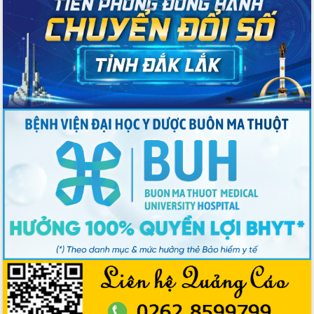
Hồ Thị Nguyên Thảo làm việc tại Trung
tâm Phục vụ hành chính công xã Ea
Phê
Xây dựng nền hành chính số đồng
hành cùng nông dân dân, doanh nghiệp
Giai đoạn 2026-2030, Đắk Lắk phấn
đấu có 77% xã đạt chuẩn nông thôn
mới
Chuyển đổi số 'mở đường' cho nông
nghiệp Đắk Lắk tăng trưởng bứt phá
Triển khai đồng bộ đo đạc, lập hồ sơ
địa chính, hoàn thiện cơ sở dữ liệu đất
đai
Ứng dụng sinh trắc học - Bước tiến
trong hành trình chuyển đổi số tại Đắk
Lắk
Đắk Lắk nâng cao hiệu quả công tác
Đảng từ Sổ tay đảng viên điện tử
Đắk Lắk đẩy mạnh nuôi biển công
nghệ, hướng tới phát triển thủy sản
bền vững