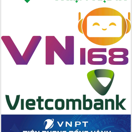
chuyển đổi số giai đoạn 2026 – 2030
với Tập đoàn Bưu chính Viễn thông
Việt Nam
Thứ trưởng Bộ Y tế làm việc với tỉnh
Đắk Lắk về phát triển nhân lực y tế
cho trạm y tế cấp xã
Du lịch Đắk Lắk nâng tầm trải nghiệm
du khách thông qua Hệ thống cơ sở dữ
liệu và Bản đồ số
Tập huấn ứng dụng trí tuệ nhân tạo (AI)
trong thương mại điện tử năm 2026
Đoàn đại biểu Quốc hội tỉnh Đắk Lắk
trao đổi thông tin trước Kỳ họp thứ
nhất, Quốc hội khóa XVI
Quyết liệt cải cách hành chính, khơi
thông nguồn lực phát triển
Nâng cao hiệu lực, hiệu quả HĐND
tỉnh thông qua hiện đại hóa hành chính
Xã Ea Phê gắn cải cách hành chính với
chuyển đổi số
Phó Chủ tịch Thường trực UBND tỉnh