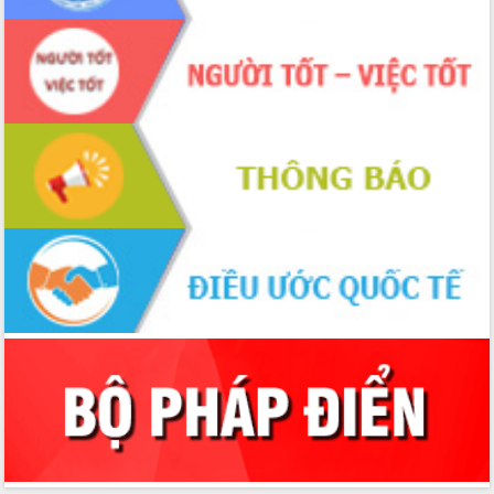
hiện Đề án 06 của Chính phủ
Họp báo thông tin về Hội nghị Công bố
Quy hoạch và Xúc tiến đầu tư tỉnh Đắk
Lắk
Khơi thông điểm nghẽn, đẩy nhanh
giải ngân vốn khắc phục thiên tai
HĐND tỉnh thông qua điều chỉnh Quy
hoạch tỉnh thời kỳ 2021-2030
Hội thảo góp ý hồ sơ điều chỉnh quy
hoạch tỉnh Đắk Lắk thời kỳ 2021-2030,
tầm nhìn đến năm 2050
Nâng cao hiệu quả hoạt động của các
doanh nghiệp nhà nước
Hội nghị triển khai kết nối mạng
truyền số liệu chuyên dùng phục vụ cơ
quan Đảng, Nhà nước
Lễ phát động chuỗi hoạt động chung
tay làm sạch môi trường
Xã Ea Kar bước chuyển mình trong
công tác cải cách hành chính mô hình