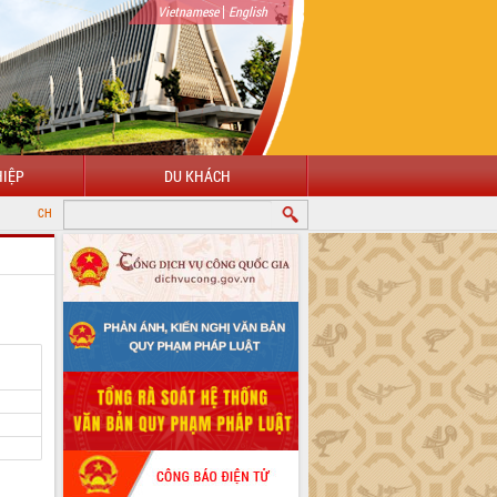
|
Vietnamese
English
IỆP
DU KHÁCH
 MỪNG ĐẾN VỚI CỔNG THÔNG TIN ĐIỆN TỬ TỈNH ĐẮK LẮK