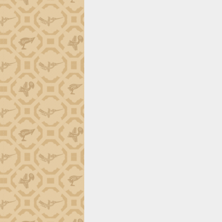
định EUDR
Thứ trưởng Bộ Nông nghiệp và Môi
trường Nguyễn Hoàng Hiệp khảo sát
vùng trồng và doanh nghiệp đóng gói
sầu riêng tại Đắk Lắk
Trình diễn nghệ thuật chế biến các
món ăn từ sầu riêng
Đắk Lắk công bố Quy hoạch và xúc
tiến đầu tư tỉnh
Ngành cá ngừ Đắk Lắk chủ động thích
ứng để giữ vững thị trường xuất khẩu
Diễn đàn Kinh tế tư nhân Việt Nam đột
phá cơ chế - Hợp tác công tư
Đề án 06 tạo bước ngoặt đột phá trong
cải cách hành chính tỉnh Đắk Lắk
Kết nối tour, đẩy mạnh chuyển đổi số
để phát triển du lịch Đắk Lắk
Khởi động Dự án Đầu tư xây dựng hạ
tầng kỹ thuật Cụm công nghiệp Tân
Tiến