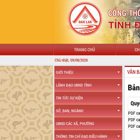
TRANG CHỦ
CH
Chủ nhật, 09/08/2026
VĂN B
GIỚI THIỆU
Bản
LÃNH ĐẠO UBND TỈNH
TIN TỨC SỰ KIỆN
Quy
SỞ, BAN, NGÀNH
PDF ca
PDF ca
UBND CÁC XÃ, PHƯỜNG
PDF ca
THÔNG TIN CHỈ ĐẠO ĐIỀU HÀNH