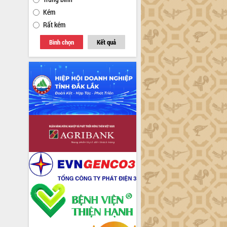
Kém
Rất kém
Bình chọn
Kết quả