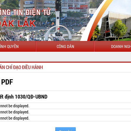
ÍNH QUYỀN
CÔNG DÂN
DOANH NGH
CHÀO
ẢN CHỈ ĐẠO ĐIỀU HÀNH
 PDF
ết định 1030/QĐ-UBND
nnot be displayed.
nnot be displayed.
nnot be displayed.