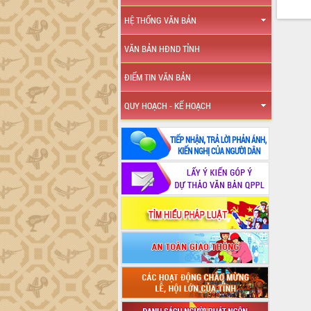
HỆ THỐNG VĂN BẢN
VĂN BẢN HĐND TỈNH
ĐIỂM TIN VĂN BẢN
QUY HOẠCH - KẾ HOẠCH