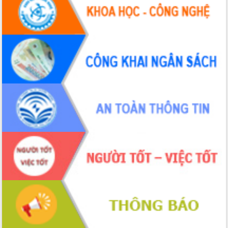
Tháo gỡ những vướng mắc, đẩy mạnh
công tác cải cách thủ tục hành chính
tại Trung tâm Phục vụ hành chính
công tỉnh
Đắk Lắk: Tôn vinh 46 giải pháp tại Hội
thi Sáng tạo Kỹ thuật 2024 - 2025
Đắk Lắk rà soát, điều chỉnh Đề án 190
về phát triển nuôi trồng thủy sản
Phó Chủ tịch UBND tỉnh Đắk Lắk
Trương Công Thái kiểm tra thực địa
Dự án cao tốc Khánh Hòa - Buôn Ma
Thuột
Định vị cà phê Việt Nam như một “di
sản sống” trong dòng chảy toàn cầu
Xây dựng nông thôn mới: Nâng cao đời
sống người dân từ những mô hình thiết
thực
Quyết liệt tháo gỡ vướng mắc, đẩy
nhanh tiến độ các dự án trọng điểm
trong Khu kinh tế Nam Phú Yên