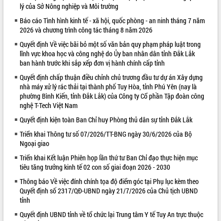
lý của Sở Nông nghiệp và Môi trường
VIDEO
Báo cáo Tình hình kinh tế - xã hội, quốc phòng - an ninh tháng 7 năm
2026 và chương trình công tác tháng 8 năm 2026
Loading the player...
Quyết định Về việc bãi bỏ một số văn bản quy phạm pháp luật trong
Khám bệnh, cấp phát thuốc miễn phí
lĩnh vực khoa học và công nghệ do Ủy ban nhân dân tỉnh Đắk Lắk
và tặng quà người dân xã Cư Pui
ban hành trước khi sắp xếp đơn vị hành chính cấp tỉnh
Hội nghị UBND tỉnh Đắk Lắk thường kỳ
Quyết định chấp thuận điều chỉnh chủ trương đầu tư dự án Xây dựng
tháng 7/2026
nhà máy xử lý rác thải tại thành phố Tuy Hòa, tỉnh Phú Yên (nay là
Lễ truy tặng danh hiệu “Bà Mẹ Việt
phường Bình Kiến, tỉnh Đắk Lắk) của Công ty Cổ phần Tập đoàn công
Nam Anh hùng” và trao Huân chương
nghệ T-Tech Việt Nam
Lao động
Quyết định kiện toàn Ban Chỉ huy Phòng thủ dân sự tỉnh Đắk Lắk
ALBUM ẢNH
UBND tỉnh Đắk Lắk triển khai nhiệm
vụ 6 tháng cuối năm 2026
Triển khai Thông tư số 07/2026/TT-BNG ngày 30/6/2026 của Bộ
Ngoại giao
Kỳ họp thứ Hai, Hội đồng nhân dân
tỉnh khóa XI quyết nghị nhiều nội dung
Triển khai Kết luận Phiên họp lần thứ tư Ban Chỉ đạo thực hiện mục
quan trọng
tiêu tăng trưởng kinh tế 02 con số giai đoạn 2026 - 2030
Bí thư Tỉnh ủy Lương Nguyễn Minh
Thông báo Về việc đính chính tọa độ điểm góc tại Phụ lục kèm theo
Triết thăm, tặng quà người có công với
Quyết định số 2317/QĐ-UBND ngày 21/7/2026 của Chủ tịch UBND
cách mạng
tỉnh
Rà soát, hoàn thiện hệ thống thiết chế
Quyết định UBND tỉnh về tổ chức lại Trung tâm Y tế Tuy An trực thuộc
văn hóa, thể thao đáp ứng yêu cầu
LIÊN KẾT WEB