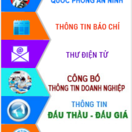
Hội thảo góp ý hồ sơ điều chỉnh quy
hoạch tỉnh Đắk Lắk thời kỳ 2021-2030,
tầm nhìn đến năm 2050
Nâng cao hiệu quả hoạt động của các
doanh nghiệp nhà nước
Hội nghị triển khai kết nối mạng
truyền số liệu chuyên dùng phục vụ cơ
quan Đảng, Nhà nước
Lễ phát động chuỗi hoạt động chung
tay làm sạch môi trường
Xã Ea Kar bước chuyển mình trong
công tác cải cách hành chính mô hình
mới
UBND tỉnh họp báo định kỳ tháng 4
năm 2026
Hội thảo khoa học “Giải pháp thúc đẩy
phát triển nền kinh tế xanh tại tỉnh
Đắk Lắk”
Tăng cường giám sát, đôn đốc thực
hiện nhiệm vụ quản lý tài sản công
hàng tuần