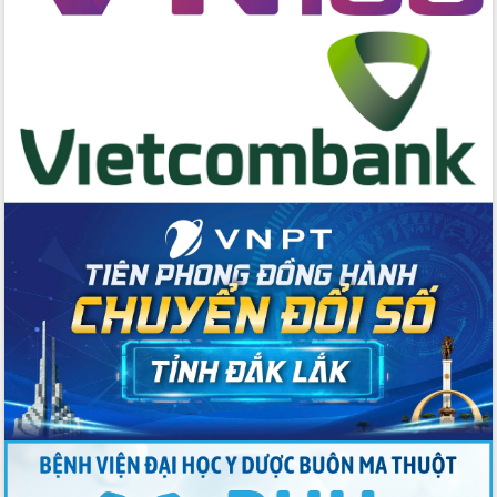
hai con số trong năm 2026
Tổ chức trang trọng Lễ hội Đền thờ
Lương Văn Chánh năm 2026
Phó Bí thư Tỉnh ủy Đắk Lắk Đỗ Hữu
Huy giữ chức Bí thư Đảng ủy Ủy Ban
Nhân dân tỉnh
Bệnh án điện tử thúc đẩy chuyển đổi
số y tế tại Đắk Lắk
Chuyển đổi số thư viện: Mở rộng
không gian tri thức trong thời đại số
Đánh giá, rút kinh nghiệm công tác tổ
chức diễn tập trước ngày bầu cử
Chương trình “Gặp gỡ hữu nghị –
Friendship Meeting New Year 2026”
Bầu cử Quốc hội và HĐND: Cử tri Đắk
Lắk gửi gắm niềm tin, kỳ vọng vào lá
phiếu
Đắk Lắk sẵn sàng các điều kiện cho
Ngày hội bầu cử đại biểu Quốc hội
khóa XVI và HĐND các cấp nhiệm kỳ