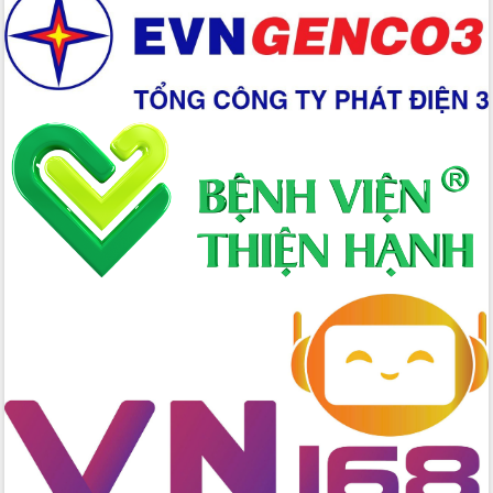
Chuyển đổi số 'mở đường' cho nông
nghiệp Đắk Lắk tăng trưởng bứt phá
Triển khai đồng bộ đo đạc, lập hồ sơ
địa chính, hoàn thiện cơ sở dữ liệu đất
đai
Ứng dụng sinh trắc học - Bước tiến
trong hành trình chuyển đổi số tại Đắk
Lắk
Đắk Lắk nâng cao hiệu quả công tác
Đảng từ Sổ tay đảng viên điện tử
Đắk Lắk đẩy mạnh nuôi biển công
nghệ, hướng tới phát triển thủy sản
bền vững
Tập huấn nâng cao năng lực triển khai
chuyển đổi số cho cán bộ, công chức
cấp xã
Đắk Lắk phát động hưởng ứng Ngày
Quyền của người tiêu dùng Việt Nam
2026
Đẩy mạnh cải cách hành chính, quyết
tâm đạt được mục tiêu tăng trưởng