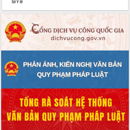
Sở Y tế
phát triển mới
Thường trực HĐND tỉnh Đắk Lắk gặp
mặt Đoàn chuyên gia y tế TP. Hồ Chí
Minh
Lễ truy điệu và an táng hài cốt liệt sĩ
tại Nghĩa trang Liệt sĩ xã Sơn Hòa
Bàn giải pháp tháo gỡ khó khăn trong
xuất khẩu sầu riêng và triển khai quy
định EUDR
Thứ trưởng Bộ Nông nghiệp và Môi
trường Nguyễn Hoàng Hiệp khảo sát
vùng trồng và doanh nghiệp đóng gói
sầu riêng tại Đắk Lắk
Trình diễn nghệ thuật chế biến các
món ăn từ sầu riêng
Đắk Lắk công bố Quy hoạch và xúc
tiến đầu tư tỉnh
Ngành cá ngừ Đắk Lắk chủ động thích
ứng để giữ vững thị trường xuất khẩu
Diễn đàn Kinh tế tư nhân Việt Nam đột