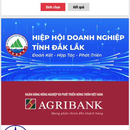
Tập huấn ứng dụng trí tuệ nhân tạo (AI)
Bình chọn
Kết quả
trong thương mại điện tử năm 2026
Đoàn đại biểu Quốc hội tỉnh Đắk Lắk
trao đổi thông tin trước Kỳ họp thứ
nhất, Quốc hội khóa XVI
Quyết liệt cải cách hành chính, khơi
thông nguồn lực phát triển
Nâng cao hiệu lực, hiệu quả HĐND
tỉnh thông qua hiện đại hóa hành chính
Xã Ea Phê gắn cải cách hành chính với
chuyển đổi số
Phó Chủ tịch Thường trực UBND tỉnh
Hồ Thị Nguyên Thảo làm việc tại Trung
tâm Phục vụ hành chính công xã Ea
Phê
Xây dựng nền hành chính số đồng
hành cùng nông dân dân, doanh nghiệp
Giai đoạn 2026-2030, Đắk Lắk phấn
đấu có 77% xã đạt chuẩn nông thôn
mới