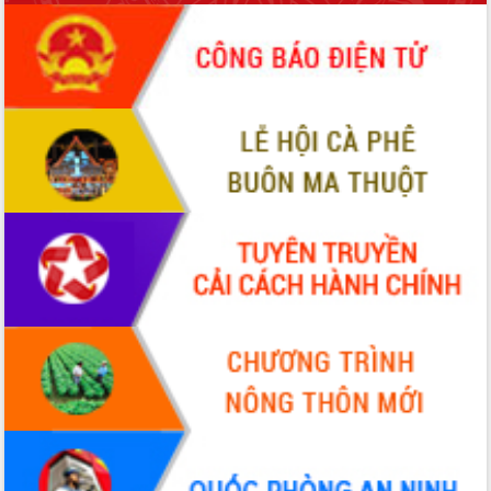
phá cơ chế - Hợp tác công tư
Đề án 06 tạo bước ngoặt đột phá trong
cải cách hành chính tỉnh Đắk Lắk
Kết nối tour, đẩy mạnh chuyển đổi số
để phát triển du lịch Đắk Lắk
Khởi động Dự án Đầu tư xây dựng hạ
tầng kỹ thuật Cụm công nghiệp Tân
Tiến
Gặp mặt các cơ quan báo chí nhân Kỷ
niệm 101 năm Ngày Báo chí Cách
mạng Việt Nam
Đắk Lắk sơ kết 4 năm triển khai thực
hiện Đề án 06 của Chính phủ
Họp báo thông tin về Hội nghị Công bố
Quy hoạch và Xúc tiến đầu tư tỉnh Đắk
Lắk
Khơi thông điểm nghẽn, đẩy nhanh
giải ngân vốn khắc phục thiên tai
HĐND tỉnh thông qua điều chỉnh Quy
hoạch tỉnh thời kỳ 2021-2030