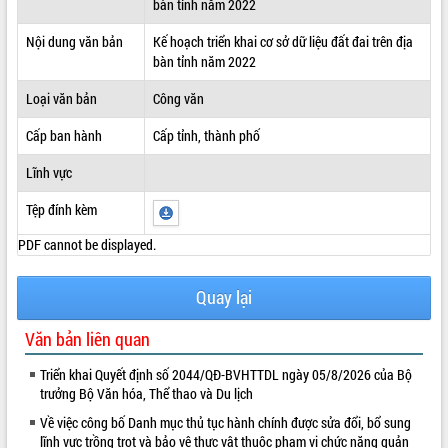
bàn tỉnh năm 2022
ĐIỂM TIN VĂN BẢN
Nội dung văn bản
Kế hoạch triển khai cơ sở dữ liệu đất đai trên địa
bàn tỉnh năm 2022
QUY HOẠCH - KẾ HOẠCH
Loại văn bản
Công văn
Cấp ban hành
Cấp tỉnh, thành phố
Lĩnh vực
Tệp đính kèm
PDF cannot be displayed.
Quay lại
Văn bản liên quan
Triển khai Quyết định số 2044/QĐ-BVHTTDL ngày 05/8/2026 của Bộ
trưởng Bộ Văn hóa, Thể thao và Du lịch
Về việc công bố Danh mục thủ tục hành chính được sửa đổi, bổ sung
lĩnh vực trồng trọt và bảo vệ thực vật thuộc phạm vi chức năng quản