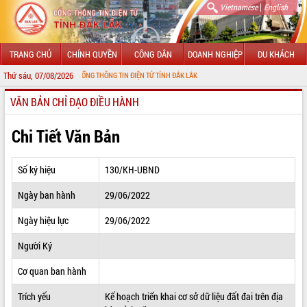
|
Vietnamese
English
TRANG CHỦ
CHÍNH QUYỀN
CÔNG DÂN
DOANH NGHIỆP
DU KHÁCH
Thứ sáu, 07/08/2026
G ĐẾN VỚI CỔNG THÔNG TIN ĐIỆN TỬ TỈNH ĐẮK LẮK
VĂN BẢN CHỈ ĐẠO ĐIỀU HÀNH
GIỚI THIỆU
LÃNH ĐẠO UBND TỈNH
Chi Tiết Văn Bản
TIN TỨC SỰ KIỆN
Số ký hiệu
130/KH-UBND
SỞ, BAN, NGÀNH
Ngày ban hành
29/06/2022
UBND CÁC XÃ, PHƯỜNG
Ngày hiệu lực
29/06/2022
THÔNG TIN CHỈ ĐẠO ĐIỀU HÀNH
Người Ký
HỆ THỐNG VĂN BẢN
Cơ quan ban hành
Trích yếu
Kế hoạch triển khai cơ sở dữ liệu đất đai trên địa
VĂN BẢN HĐND TỈNH