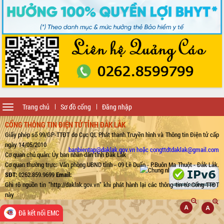
Toggle
Trang chủ
Sơ đồ cổng
Đăng nhập
navigation
CỔNG THÔNG TIN ĐIỆN TỬ TỈNH ĐẮK LẮK
Giấy phép số 99/GP-TTĐT do Cục QL Phát thanh Truyền hình và Thông tin Điện tử cấp
ngày 14/05/2010
banbientap@daklak.gov.vn hoặc congttdtdaklak@gmail.com
Cơ quan chủ quản: Ủy ban nhân dân tỉnh Đắk Lắk
Cơ quan thường trực: Văn phòng UBND tỉnh - 09 Lê Duẩn - P.Buôn Ma Thuột - Đắk Lắk.
SĐT:
0262.859.9699
Email:
Ghi rõ nguồn tin "http://daklak.gov.vn" khi phát hành lại các thông tin từ Cổng TTĐT
này
Đã kết nối EMC