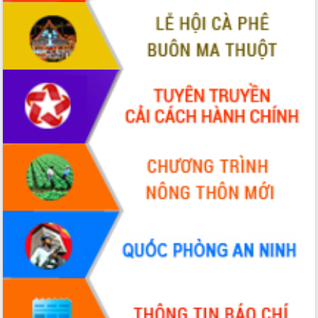
VIDEO
Không có file video nào để phát.
ALBUM ẢNH
LIÊN KẾT WEB