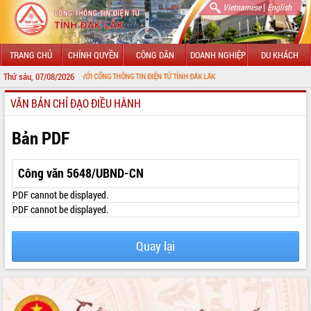
|
Vietnamese
English
TRANG CHỦ
CHÍNH QUYỀN
CÔNG DÂN
DOANH NGHIỆP
DU KHÁCH
Thứ sáu, 07/08/2026
ÀO MỪNG ĐẾN VỚI CỔNG THÔNG TIN ĐIỆN TỬ TỈNH ĐẮK LẮK
VĂN BẢN CHỈ ĐẠO ĐIỀU HÀNH
GIỚI THIỆU
LÃNH ĐẠO UBND TỈNH
Bản PDF
TIN TỨC SỰ KIỆN
Công văn 5648/UBND-CN
SỞ, BAN, NGÀNH
PDF cannot be displayed.
PDF cannot be displayed.
UBND CÁC XÃ, PHƯỜNG
Quay lại
THÔNG TIN CHỈ ĐẠO ĐIỀU HÀNH
HỆ THỐNG VĂN BẢN
VĂN BẢN HĐND TỈNH