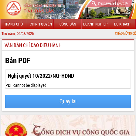
|
Vietnamese
English
TRANG CHỦ
CHÍNH QUYỀN
CÔNG DÂN
DOANH NGHIỆP
DU KHÁCH
Thứ năm, 06/08/2026
CHÀO MỪNG ĐẾN VỚI CỔNG T
VĂN BẢN CHỈ ĐẠO ĐIỀU HÀNH
GIỚI THIỆU
LÃNH ĐẠO UBND TỈNH
Bản PDF
TIN TỨC SỰ KIỆN
Nghị quyết 10/2022/NQ-HĐND
SỞ, BAN, NGÀNH
PDF cannot be displayed.
UBND CÁC XÃ, PHƯỜNG
Quay lại
THÔNG TIN CHỈ ĐẠO ĐIỀU HÀNH
HỆ THỐNG VĂN BẢN
VĂN BẢN HĐND TỈNH