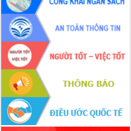
ứng để giữ vững thị trường xuất khẩu
Diễn đàn Kinh tế tư nhân Việt Nam đột
phá cơ chế - Hợp tác công tư
Đề án 06 tạo bước ngoặt đột phá trong
cải cách hành chính tỉnh Đắk Lắk
Kết nối tour, đẩy mạnh chuyển đổi số
để phát triển du lịch Đắk Lắk
Khởi động Dự án Đầu tư xây dựng hạ
tầng kỹ thuật Cụm công nghiệp Tân
Tiến
Gặp mặt các cơ quan báo chí nhân Kỷ
niệm 101 năm Ngày Báo chí Cách
mạng Việt Nam
Đắk Lắk sơ kết 4 năm triển khai thực
hiện Đề án 06 của Chính phủ
Họp báo thông tin về Hội nghị Công bố
Quy hoạch và Xúc tiến đầu tư tỉnh Đắk
Lắk
Khơi thông điểm nghẽn, đẩy nhanh
giải ngân vốn khắc phục thiên tai