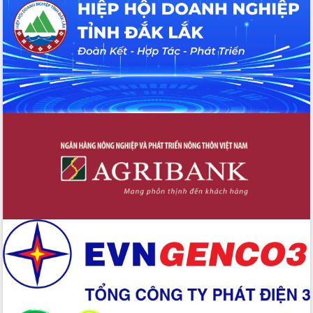
hiện nhiệm vụ quản lý tài sản công
hàng tuần
Tháo gỡ những vướng mắc, đẩy mạnh
công tác cải cách thủ tục hành chính
tại Trung tâm Phục vụ hành chính
công tỉnh
Đắk Lắk: Tôn vinh 46 giải pháp tại Hội
thi Sáng tạo Kỹ thuật 2024 - 2025
Đắk Lắk rà soát, điều chỉnh Đề án 190
về phát triển nuôi trồng thủy sản
Phó Chủ tịch UBND tỉnh Đắk Lắk
Trương Công Thái kiểm tra thực địa
Dự án cao tốc Khánh Hòa - Buôn Ma
Thuột
Định vị cà phê Việt Nam như một “di
sản sống” trong dòng chảy toàn cầu
Xây dựng nông thôn mới: Nâng cao đời
sống người dân từ những mô hình thiết
thực
Quyết liệt tháo gỡ vướng mắc, đẩy