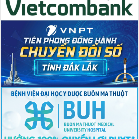
du khách thông qua Hệ thống cơ sở dữ
liệu và Bản đồ số
Tập huấn ứng dụng trí tuệ nhân tạo (AI)
trong thương mại điện tử năm 2026
Đoàn đại biểu Quốc hội tỉnh Đắk Lắk
trao đổi thông tin trước Kỳ họp thứ
nhất, Quốc hội khóa XVI
Quyết liệt cải cách hành chính, khơi
thông nguồn lực phát triển
Nâng cao hiệu lực, hiệu quả HĐND
tỉnh thông qua hiện đại hóa hành chính
Xã Ea Phê gắn cải cách hành chính với
chuyển đổi số
Phó Chủ tịch Thường trực UBND tỉnh
Hồ Thị Nguyên Thảo làm việc tại Trung
tâm Phục vụ hành chính công xã Ea
Phê
Xây dựng nền hành chính số đồng
hành cùng nông dân dân, doanh nghiệp
Giai đoạn 2026-2030, Đắk Lắk phấn
đấu có 77% xã đạt chuẩn nông thôn