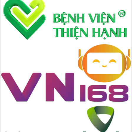
nhanh tiến độ các dự án trọng điểm
trong Khu kinh tế Nam Phú Yên
Hòn Yến phát triển du lịch gắn với bảo
tồn biển
Lấy ý kiến điều chỉnh Quy hoạch tỉnh
Đắk Lắk thời kỳ 2021-2030, tầm nhìn
đến năm 2050
Phát động chiến dịch 30 ngày đêm
giải phóng mặt bằng Tuyến đường bộ
ven biển
Đắk Lắk nỗ lực thúc đẩy tăng trưởng
kinh tế từ 10% trở lên trong Quý
II/2026
Đắk Lắk ký kết thỏa thuận hợp tác về
chuyển đổi số giai đoạn 2026 – 2030
với Tập đoàn Bưu chính Viễn thông
Việt Nam
Thứ trưởng Bộ Y tế làm việc với tỉnh
Đắk Lắk về phát triển nhân lực y tế
cho trạm y tế cấp xã
Du lịch Đắk Lắk nâng tầm trải nghiệm