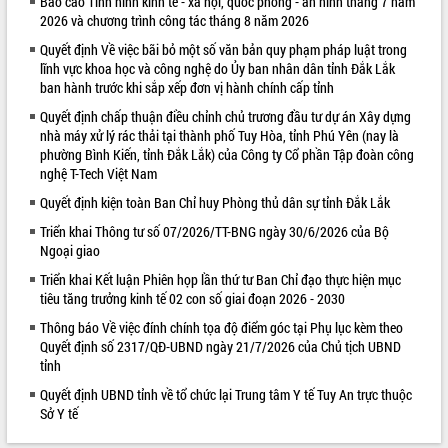
Báo cáo Tình hình kinh tế - xã hội, quốc phòng - an ninh tháng 7 năm
2026 và chương trình công tác tháng 8 năm 2026
VIDEO
Quyết định Về việc bãi bỏ một số văn bản quy phạm pháp luật trong
Loading the player...
lĩnh vực khoa học và công nghệ do Ủy ban nhân dân tỉnh Đắk Lắk
ban hành trước khi sắp xếp đơn vị hành chính cấp tỉnh
Khám bệnh, cấp phát thuốc miễn phí
và tặng quà người dân xã Cư Pui
Quyết định chấp thuận điều chỉnh chủ trương đầu tư dự án Xây dựng
nhà máy xử lý rác thải tại thành phố Tuy Hòa, tỉnh Phú Yên (nay là
Hội nghị UBND tỉnh Đắk Lắk thường kỳ
phường Bình Kiến, tỉnh Đắk Lắk) của Công ty Cổ phần Tập đoàn công
tháng 7/2026
nghệ T-Tech Việt Nam
Lễ truy tặng danh hiệu “Bà Mẹ Việt
Quyết định kiện toàn Ban Chỉ huy Phòng thủ dân sự tỉnh Đắk Lắk
Nam Anh hùng” và trao Huân chương
Lao động
Triển khai Thông tư số 07/2026/TT-BNG ngày 30/6/2026 của Bộ
ALBUM ẢNH
Ngoại giao
UBND tỉnh Đắk Lắk triển khai nhiệm
vụ 6 tháng cuối năm 2026
Triển khai Kết luận Phiên họp lần thứ tư Ban Chỉ đạo thực hiện mục
Kỳ họp thứ Hai, Hội đồng nhân dân
tiêu tăng trưởng kinh tế 02 con số giai đoạn 2026 - 2030
tỉnh khóa XI quyết nghị nhiều nội dung
Thông báo Về việc đính chính tọa độ điểm góc tại Phụ lục kèm theo
quan trọng
Quyết định số 2317/QĐ-UBND ngày 21/7/2026 của Chủ tịch UBND
Bí thư Tỉnh ủy Lương Nguyễn Minh
tỉnh
Triết thăm, tặng quà người có công với
Quyết định UBND tỉnh về tổ chức lại Trung tâm Y tế Tuy An trực thuộc
cách mạng
Sở Y tế
Rà soát, hoàn thiện hệ thống thiết chế
văn hóa, thể thao đáp ứng yêu cầu
LIÊN KẾT WEB