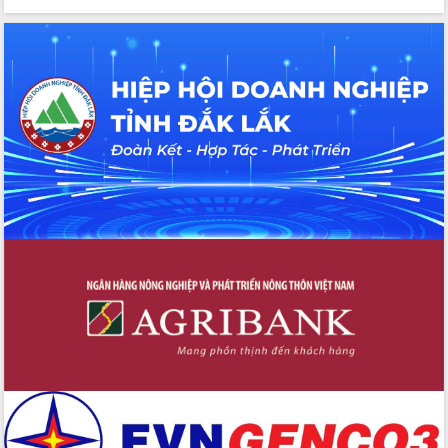
Tập huấn ứng dụng trí tuệ nhân tạo (AI)
trong thương mại điện tử năm 2026
Đoàn đại biểu Quốc hội tỉnh Đắk Lắk
trao đổi thông tin trước Kỳ họp thứ
nhất, Quốc hội khóa XVI
Quyết liệt cải cách hành chính, khơi
thông nguồn lực phát triển
Nâng cao hiệu lực, hiệu quả HĐND
tỉnh thông qua hiện đại hóa hành chính
Xã Ea Phê gắn cải cách hành chính với
chuyển đổi số
Phó Chủ tịch Thường trực UBND tỉnh
Hồ Thị Nguyên Thảo làm việc tại Trung
tâm Phục vụ hành chính công xã Ea
Phê
Xây dựng nền hành chính số đồng
hành cùng nông dân dân, doanh nghiệp
Giai đoạn 2026-2030, Đắk Lắk phấn
đấu có 77% xã đạt chuẩn nông thôn
mới