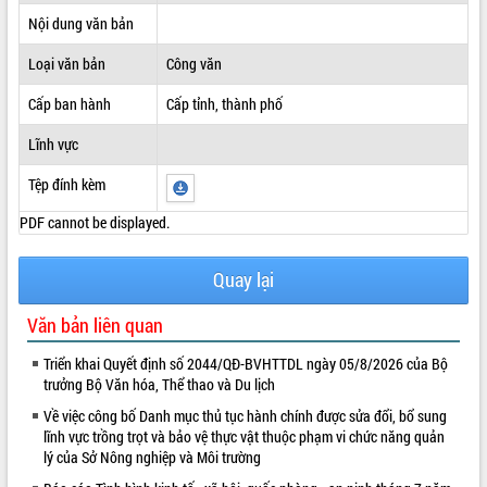
Nội dung văn bản
ĐIỂM TIN VĂN BẢN
Loại văn bản
Công văn
QUY HOẠCH - KẾ HOẠCH
Cấp ban hành
Cấp tỉnh, thành phố
Lĩnh vực
Tệp đính kèm
PDF cannot be displayed.
Quay lại
Văn bản liên quan
Triển khai Quyết định số 2044/QĐ-BVHTTDL ngày 05/8/2026 của Bộ
trưởng Bộ Văn hóa, Thể thao và Du lịch
Về việc công bố Danh mục thủ tục hành chính được sửa đổi, bổ sung
lĩnh vực trồng trọt và bảo vệ thực vật thuộc phạm vi chức năng quản
lý của Sở Nông nghiệp và Môi trường