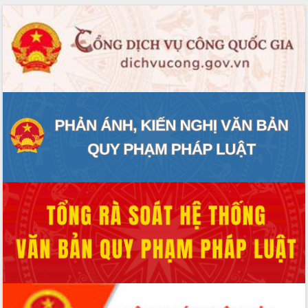
phát triển mới
Thường trực HĐND tỉnh Đắk Lắk gặp
mặt Đoàn chuyên gia y tế TP. Hồ Chí
Minh
Lễ truy điệu và an táng hài cốt liệt sĩ
tại Nghĩa trang Liệt sĩ xã Sơn Hòa
Bàn giải pháp tháo gỡ khó khăn trong
xuất khẩu sầu riêng và triển khai quy
định EUDR
Thứ trưởng Bộ Nông nghiệp và Môi
trường Nguyễn Hoàng Hiệp khảo sát
vùng trồng và doanh nghiệp đóng gói
sầu riêng tại Đắk Lắk
Trình diễn nghệ thuật chế biến các
món ăn từ sầu riêng
Đắk Lắk công bố Quy hoạch và xúc
tiến đầu tư tỉnh
Ngành cá ngừ Đắk Lắk chủ động thích
ứng để giữ vững thị trường xuất khẩu
Diễn đàn Kinh tế tư nhân Việt Nam đột