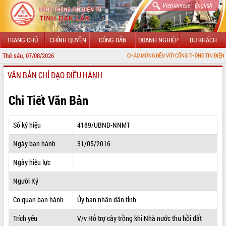
|
Vietnamese
English
TRANG CHỦ
CHÍNH QUYỀN
CÔNG DÂN
DOANH NGHIỆP
DU KHÁCH
Thứ sáu, 07/08/2026
CHÀO MỪNG ĐẾN VỚI CỔNG THÔNG TIN ĐIỆN TỬ TỈNH ĐẮK
VĂN BẢN CHỈ ĐẠO ĐIỀU HÀNH
GIỚI THIỆU
LÃNH ĐẠO UBND TỈNH
Chi Tiết Văn Bản
TIN TỨC SỰ KIỆN
Số ký hiệu
4189/UBND-NNMT
SỞ, BAN, NGÀNH
Ngày ban hành
31/05/2016
UBND CÁC XÃ, PHƯỜNG
Ngày hiệu lực
THÔNG TIN CHỈ ĐẠO ĐIỀU HÀNH
Người Ký
HỆ THỐNG VĂN BẢN
Cơ quan ban hành
Ủy ban nhân dân tỉnh
Trích yếu
V/v Hỗ trợ cây trồng khi Nhà nước thu hồi đất
VĂN BẢN HĐND TỈNH