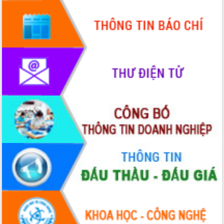
Hội thảo góp ý hồ sơ điều chỉnh quy
hoạch tỉnh Đắk Lắk thời kỳ 2021-2030,
tầm nhìn đến năm 2050
Nâng cao hiệu quả hoạt động của các
doanh nghiệp nhà nước
Hội nghị triển khai kết nối mạng
truyền số liệu chuyên dùng phục vụ cơ
quan Đảng, Nhà nước
Lễ phát động chuỗi hoạt động chung
tay làm sạch môi trường
Xã Ea Kar bước chuyển mình trong
công tác cải cách hành chính mô hình
mới
UBND tỉnh họp báo định kỳ tháng 4
năm 2026
Hội thảo khoa học “Giải pháp thúc đẩy
phát triển nền kinh tế xanh tại tỉnh
Đắk Lắk”
Tăng cường giám sát, đôn đốc thực
hiện nhiệm vụ quản lý tài sản công
hàng tuần