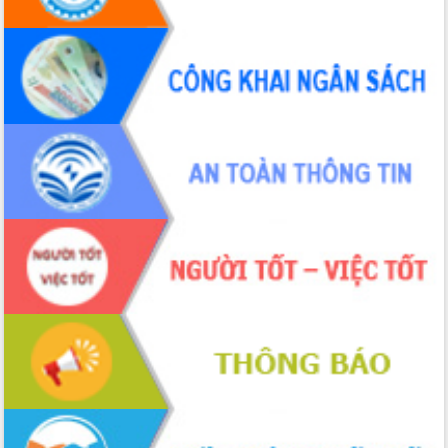
Tháo gỡ những vướng mắc, đẩy mạnh
công tác cải cách thủ tục hành chính
tại Trung tâm Phục vụ hành chính
công tỉnh
Đắk Lắk: Tôn vinh 46 giải pháp tại Hội
thi Sáng tạo Kỹ thuật 2024 - 2025
Đắk Lắk rà soát, điều chỉnh Đề án 190
về phát triển nuôi trồng thủy sản
Phó Chủ tịch UBND tỉnh Đắk Lắk
Trương Công Thái kiểm tra thực địa
Dự án cao tốc Khánh Hòa - Buôn Ma
Thuột
Định vị cà phê Việt Nam như một “di
sản sống” trong dòng chảy toàn cầu
Xây dựng nông thôn mới: Nâng cao đời
sống người dân từ những mô hình thiết
thực
Quyết liệt tháo gỡ vướng mắc, đẩy
nhanh tiến độ các dự án trọng điểm
trong Khu kinh tế Nam Phú Yên