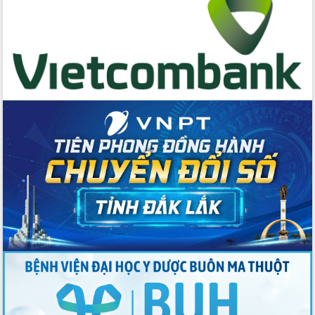
hai con số trong năm 2026
Tổ chức trang trọng Lễ hội Đền thờ
Lương Văn Chánh năm 2026
Phó Bí thư Tỉnh ủy Đắk Lắk Đỗ Hữu
Huy giữ chức Bí thư Đảng ủy Ủy Ban
Nhân dân tỉnh
Bệnh án điện tử thúc đẩy chuyển đổi
số y tế tại Đắk Lắk
Chuyển đổi số thư viện: Mở rộng
không gian tri thức trong thời đại số
Đánh giá, rút kinh nghiệm công tác tổ
chức diễn tập trước ngày bầu cử
Chương trình “Gặp gỡ hữu nghị –
Friendship Meeting New Year 2026”
Bầu cử Quốc hội và HĐND: Cử tri Đắk
Lắk gửi gắm niềm tin, kỳ vọng vào lá
phiếu
Đắk Lắk sẵn sàng các điều kiện cho
Ngày hội bầu cử đại biểu Quốc hội
khóa XVI và HĐND các cấp nhiệm kỳ