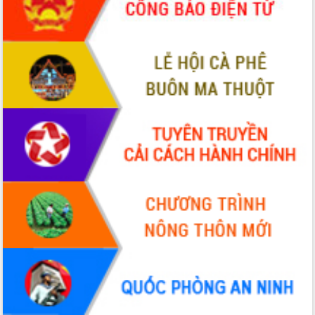
phá cơ chế - Hợp tác công tư
Đề án 06 tạo bước ngoặt đột phá trong
cải cách hành chính tỉnh Đắk Lắk
Kết nối tour, đẩy mạnh chuyển đổi số
để phát triển du lịch Đắk Lắk
Khởi động Dự án Đầu tư xây dựng hạ
tầng kỹ thuật Cụm công nghiệp Tân
Tiến
Gặp mặt các cơ quan báo chí nhân Kỷ
niệm 101 năm Ngày Báo chí Cách
mạng Việt Nam
Đắk Lắk sơ kết 4 năm triển khai thực
hiện Đề án 06 của Chính phủ
Họp báo thông tin về Hội nghị Công bố
Quy hoạch và Xúc tiến đầu tư tỉnh Đắk
Lắk
Khơi thông điểm nghẽn, đẩy nhanh
giải ngân vốn khắc phục thiên tai
HĐND tỉnh thông qua điều chỉnh Quy
hoạch tỉnh thời kỳ 2021-2030