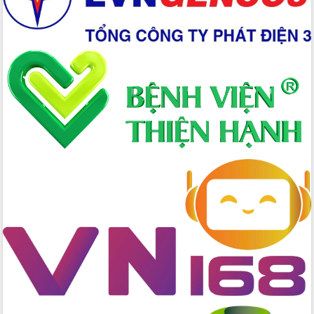
Chuyển đổi số 'mở đường' cho nông
nghiệp Đắk Lắk tăng trưởng bứt phá
Triển khai đồng bộ đo đạc, lập hồ sơ
địa chính, hoàn thiện cơ sở dữ liệu đất
đai
Ứng dụng sinh trắc học - Bước tiến
trong hành trình chuyển đổi số tại Đắk
Lắk
Đắk Lắk nâng cao hiệu quả công tác
Đảng từ Sổ tay đảng viên điện tử
Đắk Lắk đẩy mạnh nuôi biển công
nghệ, hướng tới phát triển thủy sản
bền vững
Tập huấn nâng cao năng lực triển khai
chuyển đổi số cho cán bộ, công chức
cấp xã
Đắk Lắk phát động hưởng ứng Ngày
Quyền của người tiêu dùng Việt Nam
2026
Đẩy mạnh cải cách hành chính, quyết
tâm đạt được mục tiêu tăng trưởng