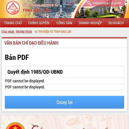
|
Vietnamese
English
TRANG CHỦ
CHÍNH QUYỀN
CÔNG DÂN
DOANH NGHIỆP
DU KHÁCH
Chủ nhật, 09/08/2026
VỚI CỔNG THÔNG TIN ĐIỆN TỬ TỈNH ĐẮK LẮK
VĂN BẢN CHỈ ĐẠO ĐIỀU HÀNH
GIỚI THIỆU
LÃNH ĐẠO UBND TỈNH
Bản PDF
TIN TỨC SỰ KIỆN
Quyết định 1985/QĐ-UBND
SỞ, BAN, NGÀNH
PDF cannot be displayed.
PDF cannot be displayed.
UBND CÁC XÃ, PHƯỜNG
Quay lại
THÔNG TIN CHỈ ĐẠO ĐIỀU HÀNH
HỆ THỐNG VĂN BẢN
VĂN BẢN HĐND TỈNH