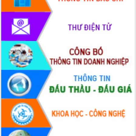
Rà soát, hoàn thiện hệ thống thiết chế
văn hóa, thể thao đáp ứng yêu cầu
phát triển mới
Thường trực HĐND tỉnh Đắk Lắk gặp
mặt Đoàn chuyên gia y tế TP. Hồ Chí
Minh
Lễ truy điệu và an táng hài cốt liệt sĩ
tại Nghĩa trang Liệt sĩ xã Sơn Hòa
Bàn giải pháp tháo gỡ khó khăn trong
xuất khẩu sầu riêng và triển khai quy
định EUDR
Thứ trưởng Bộ Nông nghiệp và Môi
trường Nguyễn Hoàng Hiệp khảo sát
vùng trồng và doanh nghiệp đóng gói
sầu riêng tại Đắk Lắk
Trình diễn nghệ thuật chế biến các
món ăn từ sầu riêng
Đắk Lắk công bố Quy hoạch và xúc
tiến đầu tư tỉnh
Ngành cá ngừ Đắk Lắk chủ động thích