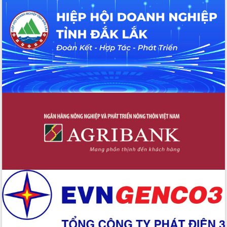
hiện nhiệm vụ quản lý tài sản công
hàng tuần
Tháo gỡ những vướng mắc, đẩy mạnh
công tác cải cách thủ tục hành chính
tại Trung tâm Phục vụ hành chính
công tỉnh
Đắk Lắk: Tôn vinh 46 giải pháp tại Hội
thi Sáng tạo Kỹ thuật 2024 - 2025
Đắk Lắk rà soát, điều chỉnh Đề án 190
về phát triển nuôi trồng thủy sản
Phó Chủ tịch UBND tỉnh Đắk Lắk
Trương Công Thái kiểm tra thực địa
Dự án cao tốc Khánh Hòa - Buôn Ma
Thuột
Định vị cà phê Việt Nam như một “di
sản sống” trong dòng chảy toàn cầu
Xây dựng nông thôn mới: Nâng cao đời
sống người dân từ những mô hình thiết
thực
Quyết liệt tháo gỡ vướng mắc, đẩy