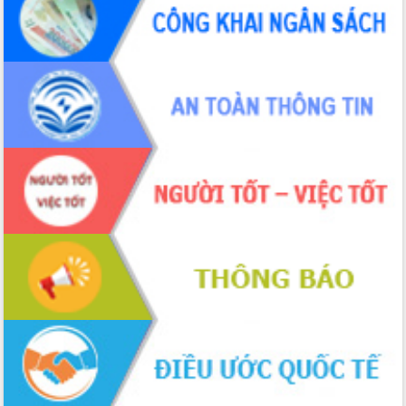
ứng để giữ vững thị trường xuất khẩu
Diễn đàn Kinh tế tư nhân Việt Nam đột
phá cơ chế - Hợp tác công tư
Đề án 06 tạo bước ngoặt đột phá trong
cải cách hành chính tỉnh Đắk Lắk
Kết nối tour, đẩy mạnh chuyển đổi số
để phát triển du lịch Đắk Lắk
Khởi động Dự án Đầu tư xây dựng hạ
tầng kỹ thuật Cụm công nghiệp Tân
Tiến
Gặp mặt các cơ quan báo chí nhân Kỷ
niệm 101 năm Ngày Báo chí Cách
mạng Việt Nam
Đắk Lắk sơ kết 4 năm triển khai thực
hiện Đề án 06 của Chính phủ
Họp báo thông tin về Hội nghị Công bố
Quy hoạch và Xúc tiến đầu tư tỉnh Đắk
Lắk
Khơi thông điểm nghẽn, đẩy nhanh
giải ngân vốn khắc phục thiên tai