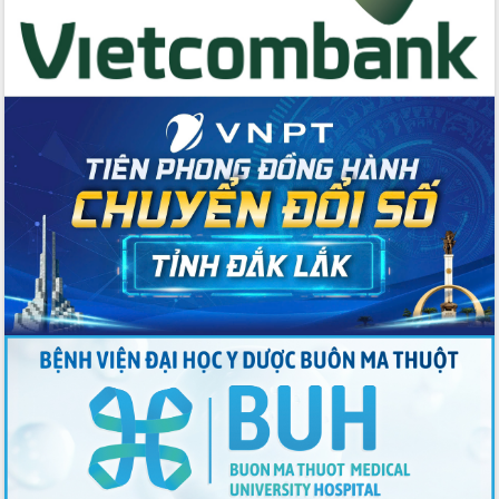
du khách thông qua Hệ thống cơ sở dữ
liệu và Bản đồ số
Tập huấn ứng dụng trí tuệ nhân tạo (AI)
trong thương mại điện tử năm 2026
Đoàn đại biểu Quốc hội tỉnh Đắk Lắk
trao đổi thông tin trước Kỳ họp thứ
nhất, Quốc hội khóa XVI
Quyết liệt cải cách hành chính, khơi
thông nguồn lực phát triển
Nâng cao hiệu lực, hiệu quả HĐND
tỉnh thông qua hiện đại hóa hành chính
Xã Ea Phê gắn cải cách hành chính với
chuyển đổi số
Phó Chủ tịch Thường trực UBND tỉnh
Hồ Thị Nguyên Thảo làm việc tại Trung
tâm Phục vụ hành chính công xã Ea
Phê
Xây dựng nền hành chính số đồng
hành cùng nông dân dân, doanh nghiệp
Giai đoạn 2026-2030, Đắk Lắk phấn