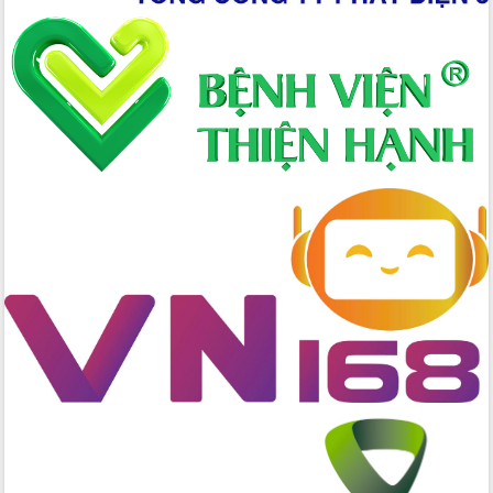
nhanh tiến độ các dự án trọng điểm
trong Khu kinh tế Nam Phú Yên
Hòn Yến phát triển du lịch gắn với bảo
tồn biển
Lấy ý kiến điều chỉnh Quy hoạch tỉnh
Đắk Lắk thời kỳ 2021-2030, tầm nhìn
đến năm 2050
Phát động chiến dịch 30 ngày đêm
giải phóng mặt bằng Tuyến đường bộ
ven biển
Đắk Lắk nỗ lực thúc đẩy tăng trưởng
kinh tế từ 10% trở lên trong Quý
II/2026
Đắk Lắk ký kết thỏa thuận hợp tác về
chuyển đổi số giai đoạn 2026 – 2030
với Tập đoàn Bưu chính Viễn thông
Việt Nam
Thứ trưởng Bộ Y tế làm việc với tỉnh
Đắk Lắk về phát triển nhân lực y tế
cho trạm y tế cấp xã
Du lịch Đắk Lắk nâng tầm trải nghiệm