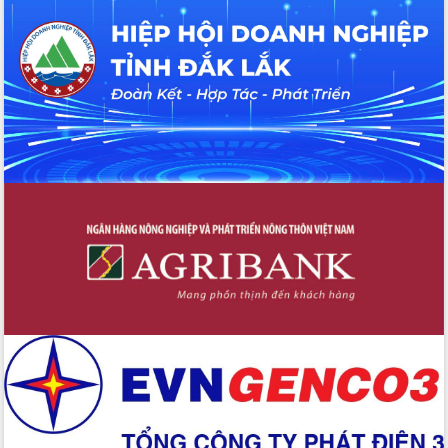
Đắk Lắk: Tôn vinh 46 giải pháp tại Hội
thi Sáng tạo Kỹ thuật 2024 - 2025
Đắk Lắk rà soát, điều chỉnh Đề án 190
về phát triển nuôi trồng thủy sản
Phó Chủ tịch UBND tỉnh Đắk Lắk
Trương Công Thái kiểm tra thực địa
Dự án cao tốc Khánh Hòa - Buôn Ma
Thuột
Định vị cà phê Việt Nam như một “di
sản sống” trong dòng chảy toàn cầu
Xây dựng nông thôn mới: Nâng cao đời
sống người dân từ những mô hình thiết
thực
Quyết liệt tháo gỡ vướng mắc, đẩy
nhanh tiến độ các dự án trọng điểm
trong Khu kinh tế Nam Phú Yên
Hòn Yến phát triển du lịch gắn với bảo
tồn biển
Lấy ý kiến điều chỉnh Quy hoạch tỉnh
Đắk Lắk thời kỳ 2021-2030, tầm nhìn