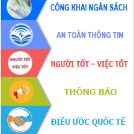
để phát triển du lịch Đắk Lắk
Khởi động Dự án Đầu tư xây dựng hạ
tầng kỹ thuật Cụm công nghiệp Tân
Tiến
Gặp mặt các cơ quan báo chí nhân Kỷ
niệm 101 năm Ngày Báo chí Cách
mạng Việt Nam
Đắk Lắk sơ kết 4 năm triển khai thực
hiện Đề án 06 của Chính phủ
Họp báo thông tin về Hội nghị Công bố
Quy hoạch và Xúc tiến đầu tư tỉnh Đắk
Lắk
Khơi thông điểm nghẽn, đẩy nhanh
giải ngân vốn khắc phục thiên tai
HĐND tỉnh thông qua điều chỉnh Quy
hoạch tỉnh thời kỳ 2021-2030
Hội thảo góp ý hồ sơ điều chỉnh quy
hoạch tỉnh Đắk Lắk thời kỳ 2021-2030,
tầm nhìn đến năm 2050
Nâng cao hiệu quả hoạt động của các