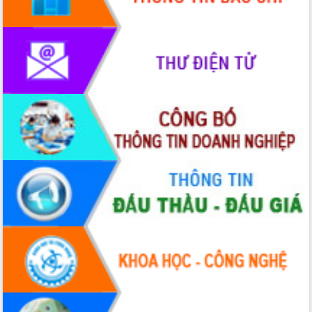
Lễ truy điệu và an táng hài cốt liệt sĩ
tại Nghĩa trang Liệt sĩ xã Sơn Hòa
Bàn giải pháp tháo gỡ khó khăn trong
xuất khẩu sầu riêng và triển khai quy
định EUDR
Thứ trưởng Bộ Nông nghiệp và Môi
trường Nguyễn Hoàng Hiệp khảo sát
vùng trồng và doanh nghiệp đóng gói
sầu riêng tại Đắk Lắk
Trình diễn nghệ thuật chế biến các
món ăn từ sầu riêng
Đắk Lắk công bố Quy hoạch và xúc
tiến đầu tư tỉnh
Ngành cá ngừ Đắk Lắk chủ động thích
ứng để giữ vững thị trường xuất khẩu
Diễn đàn Kinh tế tư nhân Việt Nam đột
phá cơ chế - Hợp tác công tư
Đề án 06 tạo bước ngoặt đột phá trong
cải cách hành chính tỉnh Đắk Lắk
Kết nối tour, đẩy mạnh chuyển đổi số