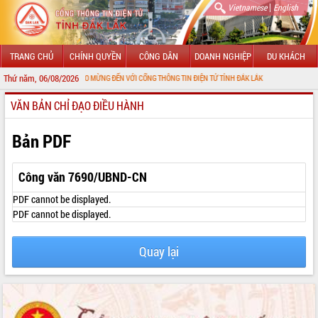
|
Vietnamese
English
TRANG CHỦ
CHÍNH QUYỀN
CÔNG DÂN
DOANH NGHIỆP
DU KHÁCH
Thứ năm, 06/08/2026
CHÀO MỪNG ĐẾN VỚI CỔNG THÔNG TIN ĐIỆN TỬ TỈNH ĐẮK LẮK
VĂN BẢN CHỈ ĐẠO ĐIỀU HÀNH
GIỚI THIỆU
LÃNH ĐẠO UBND TỈNH
Bản PDF
TIN TỨC SỰ KIỆN
Công văn 7690/UBND-CN
SỞ, BAN, NGÀNH
PDF cannot be displayed.
PDF cannot be displayed.
UBND CÁC XÃ, PHƯỜNG
Quay lại
THÔNG TIN CHỈ ĐẠO ĐIỀU HÀNH
HỆ THỐNG VĂN BẢN
VĂN BẢN HĐND TỈNH