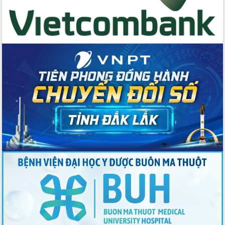
nhất, Quốc hội khóa XVI
Quyết liệt cải cách hành chính, khơi
thông nguồn lực phát triển
Nâng cao hiệu lực, hiệu quả HĐND
tỉnh thông qua hiện đại hóa hành chính
Xã Ea Phê gắn cải cách hành chính với
chuyển đổi số
Phó Chủ tịch Thường trực UBND tỉnh
Hồ Thị Nguyên Thảo làm việc tại Trung
tâm Phục vụ hành chính công xã Ea
Phê
Xây dựng nền hành chính số đồng
hành cùng nông dân dân, doanh nghiệp
Giai đoạn 2026-2030, Đắk Lắk phấn
đấu có 77% xã đạt chuẩn nông thôn
mới
Chuyển đổi số 'mở đường' cho nông
nghiệp Đắk Lắk tăng trưởng bứt phá
Triển khai đồng bộ đo đạc, lập hồ sơ
địa chính, hoàn thiện cơ sở dữ liệu đất
đai