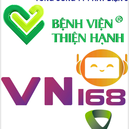
đến năm 2050
Phát động chiến dịch 30 ngày đêm
giải phóng mặt bằng Tuyến đường bộ
ven biển
Đắk Lắk nỗ lực thúc đẩy tăng trưởng
kinh tế từ 10% trở lên trong Quý
II/2026
Đắk Lắk ký kết thỏa thuận hợp tác về
chuyển đổi số giai đoạn 2026 – 2030
với Tập đoàn Bưu chính Viễn thông
Việt Nam
Thứ trưởng Bộ Y tế làm việc với tỉnh
Đắk Lắk về phát triển nhân lực y tế
cho trạm y tế cấp xã
Du lịch Đắk Lắk nâng tầm trải nghiệm
du khách thông qua Hệ thống cơ sở dữ
liệu và Bản đồ số
Tập huấn ứng dụng trí tuệ nhân tạo (AI)
trong thương mại điện tử năm 2026
Đoàn đại biểu Quốc hội tỉnh Đắk Lắk
trao đổi thông tin trước Kỳ họp thứ