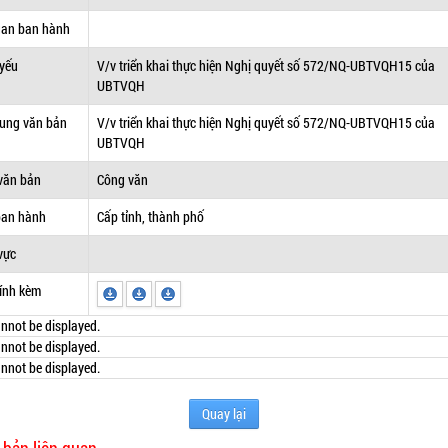
uan ban hành
 yếu
V/v triển khai thực hiện Nghị quyết số 572/NQ-UBTVQH15 của
UBTVQH
dung văn bản
V/v triển khai thực hiện Nghị quyết số 572/NQ-UBTVQH15 của
UBTVQH
văn bản
Công văn
ban hành
Cấp tỉnh, thành phố
vực
ính kèm
nnot be displayed.
nnot be displayed.
nnot be displayed.
Quay lại