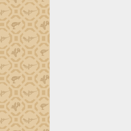
Đắk Lắk công bố Quy hoạch và xúc
tiến đầu tư tỉnh
Ngành cá ngừ Đắk Lắk chủ động thích
ứng để giữ vững thị trường xuất khẩu
Diễn đàn Kinh tế tư nhân Việt Nam đột
phá cơ chế - Hợp tác công tư
Đề án 06 tạo bước ngoặt đột phá trong
cải cách hành chính tỉnh Đắk Lắk
Kết nối tour, đẩy mạnh chuyển đổi số
để phát triển du lịch Đắk Lắk
Khởi động Dự án Đầu tư xây dựng hạ
tầng kỹ thuật Cụm công nghiệp Tân
Tiến
Gặp mặt các cơ quan báo chí nhân Kỷ
niệm 101 năm Ngày Báo chí Cách
mạng Việt Nam
Đắk Lắk sơ kết 4 năm triển khai thực
hiện Đề án 06 của Chính phủ
Họp báo thông tin về Hội nghị Công bố
Quy hoạch và Xúc tiến đầu tư tỉnh Đắk