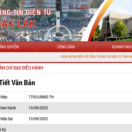
ÍNH QUYỀN
CÔNG DÂN
DOANH NGH
CHÀO MỪNG ĐẾN VỚI CỔNG THÔNG TIN ĐIỆN TỬ TỈNH ĐẮK LẮK
ẢN CHỈ ĐẠO ĐIỀU HÀNH
 Tiết Văn Bản
 hiệu
7703/UBND-TH
 ban hành
13/09/2022
hiệu lực
13/09/2022
i Ký