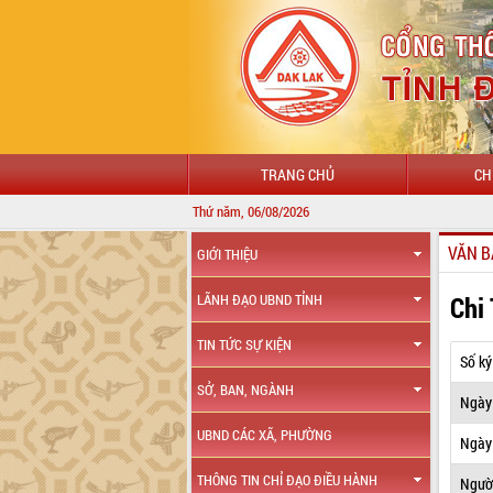
TRANG CHỦ
CH
Thứ năm, 06/08/2026
VĂN B
GIỚI THIỆU
Chi
LÃNH ĐẠO UBND TỈNH
TIN TỨC SỰ KIỆN
Số ký
SỞ, BAN, NGÀNH
Ngày
UBND CÁC XÃ, PHƯỜNG
Ngày 
THÔNG TIN CHỈ ĐẠO ĐIỀU HÀNH
Ngườ