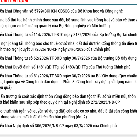
 bản liên quan
iển khai Công văn số 5799/BKHCN-CĐSQG của Bộ Khoa học và Công nghệ
ng bố thủ tục hành chính được sửa đổi, bổ sung lĩnh vực trồng trọt và bảo vệ thực 
uộc phạm vi chức năng quản lý của Bộ Nông nghiệp và Môi trường
iển khai Thông tư số 114/2026/TT-BTC ngày 31/7/2026 của Bộ trưởng Bộ Tài chín
 nghị đăng tải Thông báo cho thuê cơ sở nhà, đất dôi dư trên Cổng thông tin điện t
nh theo Nghị quyết 31/2026/NQ-CP ngày 24/6/2026 của Chính phủ
iển khai Thông tư số 62/2026/TT-BXD ngày 30/7/2026 của Bộ trưởng Bộ Xây dựng
iển khai Quyết định số 1481/QĐ-TTg, số 1483/QĐ-TTg của Thủ tướng Chính phủ
iển khai Thông tư số 61/2026/TT-BXD ngày 30/7/2026 ủa Bộ Xây dựng (Quy chuẩn
uật quốc gia về Công trình dân dụng - Phần 3: Công trình xây dựng sử dụng năng 
ệu quả)
ẩn trương rà soát xác định thôn vùng đồng bào dân tộc thiểu số và miền núi, thôn
ệt khó khăn sau sắp xếp theo quy định tại Nghị định số 272/2025/NĐ-CP
o thuê nhà (gắn với quyền sử dụng đất) của các cơ sở nhà, đất là tài sản công khô
 dụng vào mục đích để ở trên địa bàn phường (đợt 2)
iển khai Nghị định số 306/2026/NĐ-CP ngày 03/8/2026 của Chính phủ