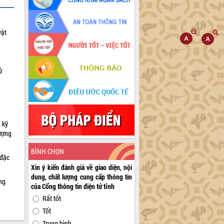
vật
h
ử
 kỹ
lượng
BÌNH CHỌN
 đặc
Xin ý kiến đánh giá về giao diện, nội
dung, chất lượng cung cấp thông tin
ng
của Cổng thông tin điện tử tỉnh
Rất tốt
Tốt
Trung bình