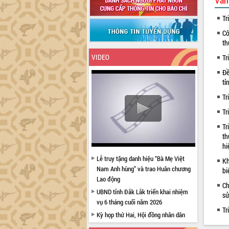
Văn
Tr
Cô
th
VIDEO
Tr
Đề
tỉ
Tr
Tr
Tr
th
hi
Lễ truy tặng danh hiệu “Bà Mẹ Việt
Kh
Nam Anh hùng” và trao Huân chương
bi
Lao động
Ch
UBND tỉnh Đắk Lắk triển khai nhiệm
sử
vụ 6 tháng cuối năm 2026
Tr
Kỳ họp thứ Hai, Hội đồng nhân dân
tỉnh khóa XI quyết nghị nhiều nội dung