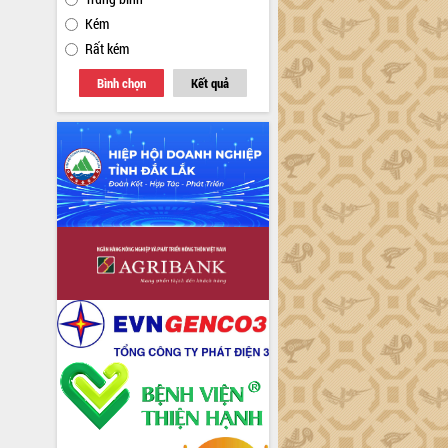
Kém
Rất kém
Bình chọn
Kết quả