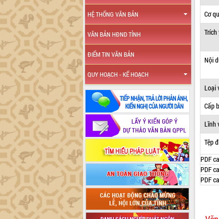
Cơ q
HỆ THỐNG VĂN BẢN
Trích
VĂN BẢN HĐND TỈNH
ĐIỂM TIN VĂN BẢN
Nội 
QUY HOẠCH - KẾ HOẠCH
Loại 
Cấp 
Lĩnh 
Tệp đ
PDF ca
PDF ca
PDF ca