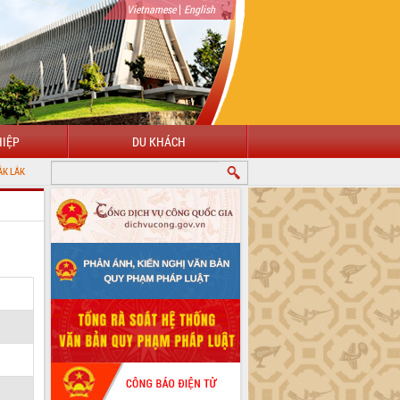
|
Vietnamese
English
IỆP
DU KHÁCH