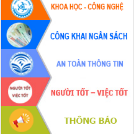
UBND tỉnh họp báo định kỳ tháng 4
năm 2026
Hội thảo khoa học “Giải pháp thúc đẩy
phát triển nền kinh tế xanh tại tỉnh
Đắk Lắk”
Tăng cường giám sát, đôn đốc thực
hiện nhiệm vụ quản lý tài sản công
hàng tuần
Tháo gỡ những vướng mắc, đẩy mạnh
công tác cải cách thủ tục hành chính
tại Trung tâm Phục vụ hành chính
công tỉnh
Đắk Lắk: Tôn vinh 46 giải pháp tại Hội
thi Sáng tạo Kỹ thuật 2024 - 2025
Đắk Lắk rà soát, điều chỉnh Đề án 190
về phát triển nuôi trồng thủy sản
Phó Chủ tịch UBND tỉnh Đắk Lắk
Trương Công Thái kiểm tra thực địa
Dự án cao tốc Khánh Hòa - Buôn Ma
Thuột