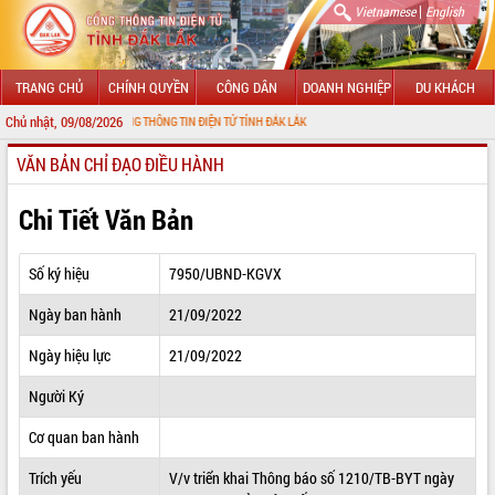
|
Vietnamese
English
TRANG CHỦ
CHÍNH QUYỀN
CÔNG DÂN
DOANH NGHIỆP
DU KHÁCH
Chủ nhật, 09/08/2026
 ĐẾN VỚI CỔNG THÔNG TIN ĐIỆN TỬ TỈNH ĐẮK LẮK
VĂN BẢN CHỈ ĐẠO ĐIỀU HÀNH
GIỚI THIỆU
LÃNH ĐẠO UBND TỈNH
Chi Tiết Văn Bản
TIN TỨC SỰ KIỆN
Số ký hiệu
7950/UBND-KGVX
SỞ, BAN, NGÀNH
Ngày ban hành
21/09/2022
UBND CÁC XÃ, PHƯỜNG
Ngày hiệu lực
21/09/2022
THÔNG TIN CHỈ ĐẠO ĐIỀU HÀNH
Người Ký
HỆ THỐNG VĂN BẢN
Cơ quan ban hành
Trích yếu
V/v triển khai Thông báo số 1210/TB-BYT ngày
VĂN BẢN HĐND TỈNH