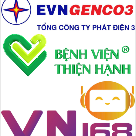
Hồ Thị Nguyên Thảo làm việc tại Trung
tâm Phục vụ hành chính công xã Ea
Phê
Xây dựng nền hành chính số đồng
hành cùng nông dân dân, doanh nghiệp
Giai đoạn 2026-2030, Đắk Lắk phấn
đấu có 77% xã đạt chuẩn nông thôn
mới
Chuyển đổi số 'mở đường' cho nông
nghiệp Đắk Lắk tăng trưởng bứt phá
Triển khai đồng bộ đo đạc, lập hồ sơ
địa chính, hoàn thiện cơ sở dữ liệu đất
đai
Ứng dụng sinh trắc học - Bước tiến
trong hành trình chuyển đổi số tại Đắk
Lắk
Đắk Lắk nâng cao hiệu quả công tác
Đảng từ Sổ tay đảng viên điện tử
Đắk Lắk đẩy mạnh nuôi biển công
nghệ, hướng tới phát triển thủy sản
bền vững