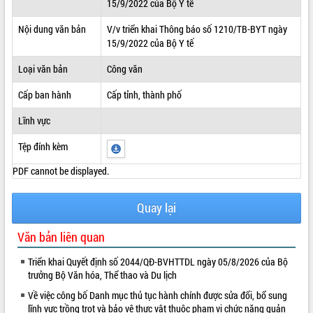
15/9/2022 của Bộ Y tế
ĐIỂM TIN VĂN BẢN
Nội dung văn bản
V/v triển khai Thông báo số 1210/TB-BYT ngày
15/9/2022 của Bộ Y tế
QUY HOẠCH - KẾ HOẠCH
Loại văn bản
Công văn
Cấp ban hành
Cấp tỉnh, thành phố
Lĩnh vực
Tệp đính kèm
PDF cannot be displayed.
Quay lại
Văn bản liên quan
Triển khai Quyết định số 2044/QĐ-BVHTTDL ngày 05/8/2026 của Bộ
trưởng Bộ Văn hóa, Thể thao và Du lịch
Về việc công bố Danh mục thủ tục hành chính được sửa đổi, bổ sung
lĩnh vực trồng trọt và bảo vệ thực vật thuộc phạm vi chức năng quản