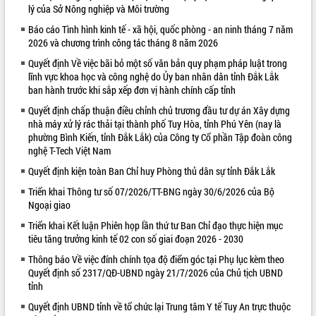
lý của Sở Nông nghiệp và Môi trường
VIDEO
Báo cáo Tình hình kinh tế - xã hội, quốc phòng - an ninh tháng 7 năm
2026 và chương trình công tác tháng 8 năm 2026
Quyết định Về việc bãi bỏ một số văn bản quy phạm pháp luật trong
lĩnh vực khoa học và công nghệ do Ủy ban nhân dân tỉnh Đắk Lắk
ban hành trước khi sắp xếp đơn vị hành chính cấp tỉnh
Quyết định chấp thuận điều chỉnh chủ trương đầu tư dự án Xây dựng
nhà máy xử lý rác thải tại thành phố Tuy Hòa, tỉnh Phú Yên (nay là
phường Bình Kiến, tỉnh Đắk Lắk) của Công ty Cổ phần Tập đoàn công
nghệ T-Tech Việt Nam
Trailer Lễ hội Sầu riêng Đắk Lắk năm
Quyết định kiện toàn Ban Chỉ huy Phòng thủ dân sự tỉnh Đắk Lắk
2026
Khám bệnh, cấp phát thuốc miễn phí
Triển khai Thông tư số 07/2026/TT-BNG ngày 30/6/2026 của Bộ
Ngoại giao
và tặng quà người dân xã Cư Pui
Hội nghị UBND tỉnh Đắk Lắk thường kỳ
Triển khai Kết luận Phiên họp lần thứ tư Ban Chỉ đạo thực hiện mục
tháng 7/2026
tiêu tăng trưởng kinh tế 02 con số giai đoạn 2026 - 2030
Lễ truy tặng danh hiệu “Bà Mẹ Việt
Thông báo Về việc đính chính tọa độ điểm góc tại Phụ lục kèm theo
ALBUM ẢNH
Nam Anh hùng” và trao Huân chương
Quyết định số 2317/QĐ-UBND ngày 21/7/2026 của Chủ tịch UBND
Lao động
tỉnh
UBND tỉnh Đắk Lắk triển khai nhiệm
Quyết định UBND tỉnh về tổ chức lại Trung tâm Y tế Tuy An trực thuộc
vụ 6 tháng cuối năm 2026