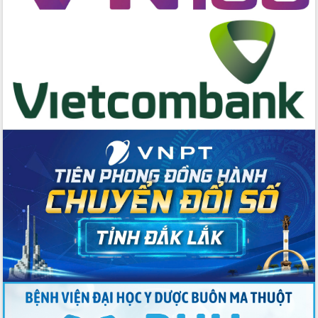
Tập huấn nâng cao năng lực triển khai
chuyển đổi số cho cán bộ, công chức
cấp xã
Đắk Lắk phát động hưởng ứng Ngày
Quyền của người tiêu dùng Việt Nam
2026
Đẩy mạnh cải cách hành chính, quyết
tâm đạt được mục tiêu tăng trưởng
hai con số trong năm 2026
Tổ chức trang trọng Lễ hội Đền thờ
Lương Văn Chánh năm 2026
Phó Bí thư Tỉnh ủy Đắk Lắk Đỗ Hữu
Huy giữ chức Bí thư Đảng ủy Ủy Ban
Nhân dân tỉnh
Bệnh án điện tử thúc đẩy chuyển đổi
số y tế tại Đắk Lắk
Chuyển đổi số thư viện: Mở rộng
không gian tri thức trong thời đại số
Đánh giá, rút kinh nghiệm công tác tổ
chức diễn tập trước ngày bầu cử