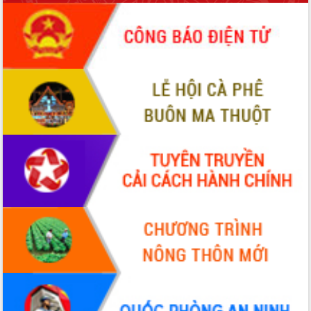
sầu riêng tại Đắk Lắk
Trình diễn nghệ thuật chế biến các
món ăn từ sầu riêng
Đắk Lắk công bố Quy hoạch và xúc
tiến đầu tư tỉnh
Ngành cá ngừ Đắk Lắk chủ động thích
ứng để giữ vững thị trường xuất khẩu
Diễn đàn Kinh tế tư nhân Việt Nam đột
phá cơ chế - Hợp tác công tư
Đề án 06 tạo bước ngoặt đột phá trong
cải cách hành chính tỉnh Đắk Lắk
Kết nối tour, đẩy mạnh chuyển đổi số
để phát triển du lịch Đắk Lắk
Khởi động Dự án Đầu tư xây dựng hạ
tầng kỹ thuật Cụm công nghiệp Tân
Tiến
Gặp mặt các cơ quan báo chí nhân Kỷ
niệm 101 năm Ngày Báo chí Cách
mạng Việt Nam
Đắk Lắk sơ kết 4 năm triển khai thực