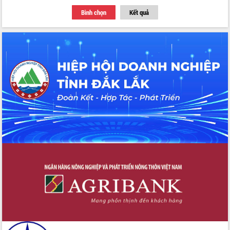
với Tập đoàn Bưu chính Viễn thông
Bình chọn
Kết quả
Việt Nam
Thứ trưởng Bộ Y tế làm việc với tỉnh
Đắk Lắk về phát triển nhân lực y tế
cho trạm y tế cấp xã
Du lịch Đắk Lắk nâng tầm trải nghiệm
du khách thông qua Hệ thống cơ sở dữ
liệu và Bản đồ số
Tập huấn ứng dụng trí tuệ nhân tạo (AI)
trong thương mại điện tử năm 2026
Đoàn đại biểu Quốc hội tỉnh Đắk Lắk
trao đổi thông tin trước Kỳ họp thứ
nhất, Quốc hội khóa XVI
Quyết liệt cải cách hành chính, khơi
thông nguồn lực phát triển
Nâng cao hiệu lực, hiệu quả HĐND
tỉnh thông qua hiện đại hóa hành chính
Xã Ea Phê gắn cải cách hành chính với
chuyển đổi số
Phó Chủ tịch Thường trực UBND tỉnh