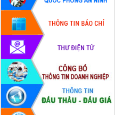
hiện Đề án 06 của Chính phủ
Họp báo thông tin về Hội nghị Công bố
Quy hoạch và Xúc tiến đầu tư tỉnh Đắk
Lắk
Khơi thông điểm nghẽn, đẩy nhanh
giải ngân vốn khắc phục thiên tai
HĐND tỉnh thông qua điều chỉnh Quy
hoạch tỉnh thời kỳ 2021-2030
Hội thảo góp ý hồ sơ điều chỉnh quy
hoạch tỉnh Đắk Lắk thời kỳ 2021-2030,
tầm nhìn đến năm 2050
Nâng cao hiệu quả hoạt động của các
doanh nghiệp nhà nước
Hội nghị triển khai kết nối mạng
truyền số liệu chuyên dùng phục vụ cơ
quan Đảng, Nhà nước
Lễ phát động chuỗi hoạt động chung
tay làm sạch môi trường
Xã Ea Kar bước chuyển mình trong
công tác cải cách hành chính mô hình
mới