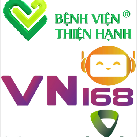
Xây dựng nông thôn mới: Nâng cao đời
sống người dân từ những mô hình thiết
thực
Quyết liệt tháo gỡ vướng mắc, đẩy
nhanh tiến độ các dự án trọng điểm
trong Khu kinh tế Nam Phú Yên
Hòn Yến phát triển du lịch gắn với bảo
tồn biển
Lấy ý kiến điều chỉnh Quy hoạch tỉnh
Đắk Lắk thời kỳ 2021-2030, tầm nhìn
đến năm 2050
Phát động chiến dịch 30 ngày đêm
giải phóng mặt bằng Tuyến đường bộ
ven biển
Đắk Lắk nỗ lực thúc đẩy tăng trưởng
kinh tế từ 10% trở lên trong Quý
II/2026
Đắk Lắk ký kết thỏa thuận hợp tác về
chuyển đổi số giai đoạn 2026 – 2030
với Tập đoàn Bưu chính Viễn thông
Việt Nam