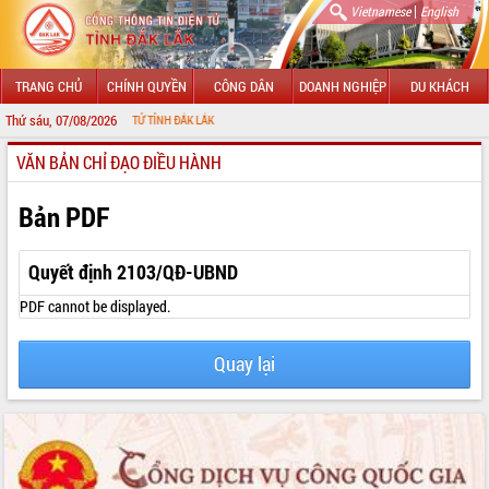
|
Vietnamese
English
TRANG CHỦ
CHÍNH QUYỀN
CÔNG DÂN
DOANH NGHIỆP
DU KHÁCH
Thứ sáu, 07/08/2026
ÔNG TIN ĐIỆN TỬ TỈNH ĐẮK LẮK
VĂN BẢN CHỈ ĐẠO ĐIỀU HÀNH
GIỚI THIỆU
LÃNH ĐẠO UBND TỈNH
Bản PDF
TIN TỨC SỰ KIỆN
Quyết định 2103/QĐ-UBND
SỞ, BAN, NGÀNH
PDF cannot be displayed.
UBND CÁC XÃ, PHƯỜNG
Quay lại
THÔNG TIN CHỈ ĐẠO ĐIỀU HÀNH
HỆ THỐNG VĂN BẢN
VĂN BẢN HĐND TỈNH