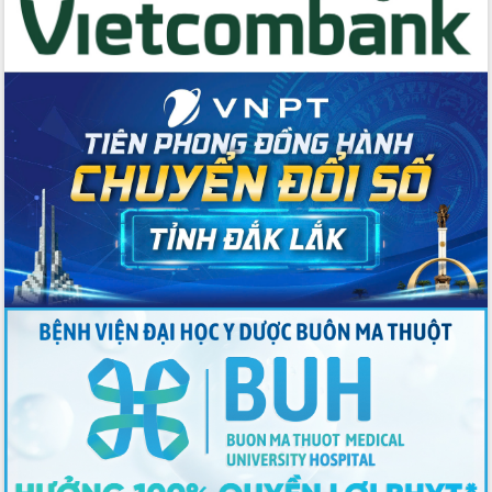
Thứ trưởng Bộ Y tế làm việc với tỉnh
Đắk Lắk về phát triển nhân lực y tế
cho trạm y tế cấp xã
Du lịch Đắk Lắk nâng tầm trải nghiệm
du khách thông qua Hệ thống cơ sở dữ
liệu và Bản đồ số
Tập huấn ứng dụng trí tuệ nhân tạo (AI)
trong thương mại điện tử năm 2026
Đoàn đại biểu Quốc hội tỉnh Đắk Lắk
trao đổi thông tin trước Kỳ họp thứ
nhất, Quốc hội khóa XVI
Quyết liệt cải cách hành chính, khơi
thông nguồn lực phát triển
Nâng cao hiệu lực, hiệu quả HĐND
tỉnh thông qua hiện đại hóa hành chính
Xã Ea Phê gắn cải cách hành chính với
chuyển đổi số
Phó Chủ tịch Thường trực UBND tỉnh
Hồ Thị Nguyên Thảo làm việc tại Trung
tâm Phục vụ hành chính công xã Ea
Phê