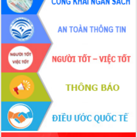
món ăn từ sầu riêng
Đắk Lắk công bố Quy hoạch và xúc
tiến đầu tư tỉnh
Ngành cá ngừ Đắk Lắk chủ động thích
ứng để giữ vững thị trường xuất khẩu
Diễn đàn Kinh tế tư nhân Việt Nam đột
phá cơ chế - Hợp tác công tư
Đề án 06 tạo bước ngoặt đột phá trong
cải cách hành chính tỉnh Đắk Lắk
Kết nối tour, đẩy mạnh chuyển đổi số
để phát triển du lịch Đắk Lắk
Khởi động Dự án Đầu tư xây dựng hạ
tầng kỹ thuật Cụm công nghiệp Tân
Tiến
Gặp mặt các cơ quan báo chí nhân Kỷ
niệm 101 năm Ngày Báo chí Cách
mạng Việt Nam
Đắk Lắk sơ kết 4 năm triển khai thực
hiện Đề án 06 của Chính phủ
Họp báo thông tin về Hội nghị Công bố