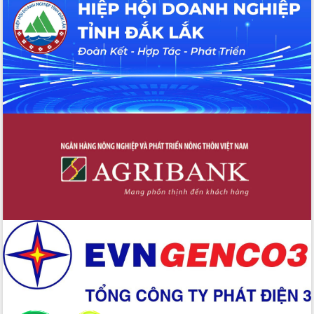
Hội thảo khoa học “Giải pháp thúc đẩy
phát triển nền kinh tế xanh tại tỉnh
Đắk Lắk”
Tăng cường giám sát, đôn đốc thực
hiện nhiệm vụ quản lý tài sản công
hàng tuần
Tháo gỡ những vướng mắc, đẩy mạnh
công tác cải cách thủ tục hành chính
tại Trung tâm Phục vụ hành chính
công tỉnh
Đắk Lắk: Tôn vinh 46 giải pháp tại Hội
thi Sáng tạo Kỹ thuật 2024 - 2025
Đắk Lắk rà soát, điều chỉnh Đề án 190
về phát triển nuôi trồng thủy sản
Phó Chủ tịch UBND tỉnh Đắk Lắk
Trương Công Thái kiểm tra thực địa
Dự án cao tốc Khánh Hòa - Buôn Ma
Thuột
Định vị cà phê Việt Nam như một “di
sản sống” trong dòng chảy toàn cầu