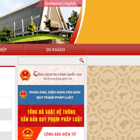
|
Vietnamese
English
IỆP
DU KHÁCH