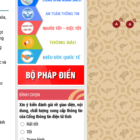
hóa,
ọt
ờng
g
c và
ác
a
BÌNH CHỌN
Xin ý kiến đánh giá về giao diện, nội
dung, chất lượng cung cấp thông tin
của Cổng thông tin điện tử tỉnh
inh
Rất tốt
Tốt
Trung bình