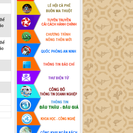
thế
cáo
thế
cáo