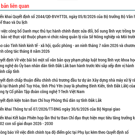
 bản liên quan
iển khai Quyết định số 2044/QĐ-BVHTTDL ngày 05/8/2026 của Bộ trưởng Bộ Văn 
ể thao và Du lịch
 việc công bố Danh mục thủ tục hành chính được sửa đổi, bổ sung lĩnh vực trồng tr
 bảo vệ thực vật thuộc phạm vi chức năng quản lý của Sở Nông nghiệp và Môi trư
o cáo Tình hình kinh tế - xã hội, quốc phòng - an ninh tháng 7 năm 2026 và chươn
ình công tác tháng 8 năm 2026
yết định Về việc bãi bỏ một số văn bản quy phạm pháp luật trong lĩnh vực khoa họ
ng nghệ do Ủy ban nhân dân tỉnh Đắk Lắk ban hành trước khi sắp xếp đơn vị hành
ính cấp tỉnh
yết định chấp thuận điều chỉnh chủ trương đầu tư dự án Xây dựng nhà máy xử lý r
ải tại thành phố Tuy Hòa, tỉnh Phú Yên (nay là phường Bình Kiến, tỉnh Đắk Lắk) củ
ng ty Cổ phần Tập đoàn công nghệ T-Tech Việt Nam
yết định kiện toàn Ban Chỉ huy Phòng thủ dân sự tỉnh Đắk Lắk
iển khai Thông tư số 07/2026/TT-BNG ngày 30/6/2026 của Bộ Ngoại giao
iển khai Kết luận Phiên họp lần thứ tư Ban Chỉ đạo thực hiện mục tiêu tăng trưởng k
 02 con số giai đoạn 2026 - 2030
ông báo Về việc đính chính tọa độ điểm góc tại Phụ lục kèm theo Quyết định số