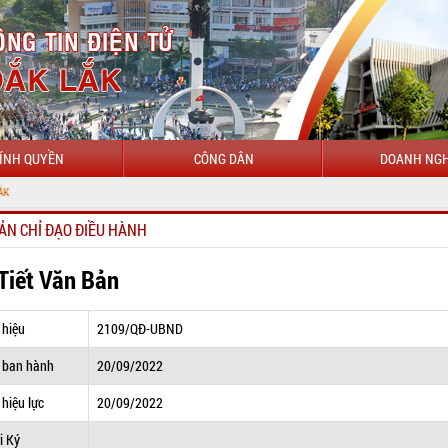
ÍNH QUYỀN
CÔNG DÂN
DOANH NGH
ẢN CHỈ ĐẠO ĐIỀU HÀNH
 Tiết Văn Bản
 hiệu
2109/QĐ-UBND
 ban hành
20/09/2022
hiệu lực
20/09/2022
i Ký