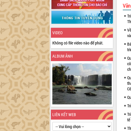
Văn
Tr
Th
Về
VIDEO
và
Không có file video nào để phát.
Bá
tr
ALBUM ẢNH
Qu
cô
ch
Qu
th
Cô
Qu
Tr
Tr
LIÊN KẾT WEB
tế
Th