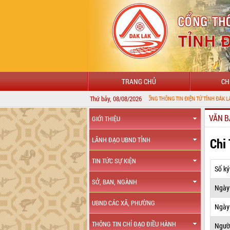
TRANG CHỦ
CH
Thứ bảy, 08/08/2026
CHÀO MỪNG ĐẾN VỚI CỔNG THÔNG TIN ĐIỆN TỬ TỈNH ĐẮK LẮK
VĂN B
GIỚI THIỆU
Chi
LÃNH ĐẠO UBND TỈNH
TIN TỨC SỰ KIỆN
Số ký
SỞ, BAN, NGÀNH
Ngày
UBND CÁC XÃ, PHƯỜNG
Ngày 
THÔNG TIN CHỈ ĐẠO ĐIỀU HÀNH
Ngườ