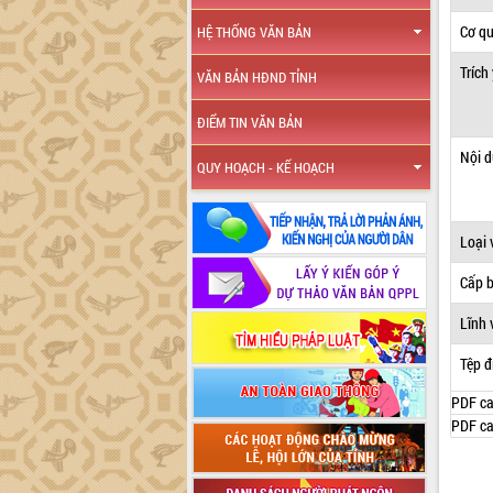
Cơ q
HỆ THỐNG VĂN BẢN
Trích
VĂN BẢN HĐND TỈNH
ĐIỂM TIN VĂN BẢN
Nội 
QUY HOẠCH - KẾ HOẠCH
Loại 
Cấp 
Lĩnh 
Tệp đ
PDF ca
PDF ca