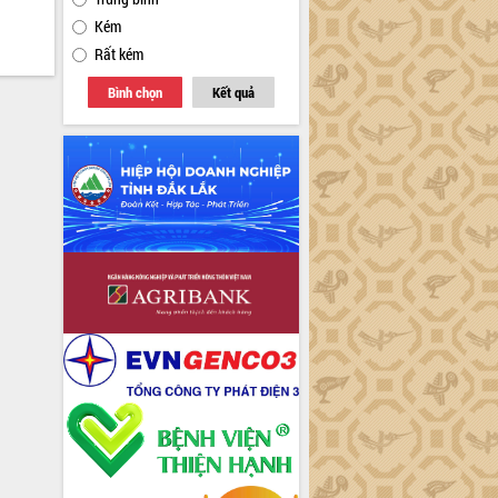
Kém
Rất kém
Bình chọn
Kết quả