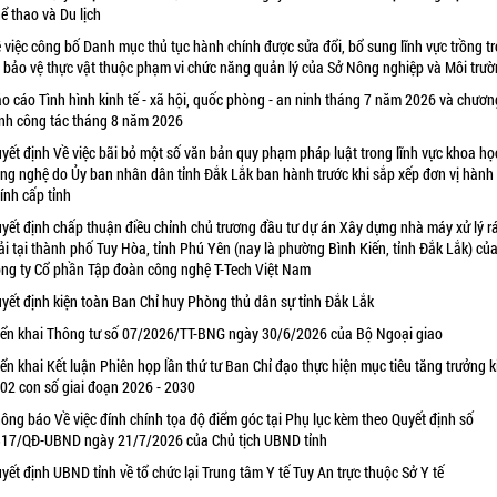
ể thao và Du lịch
 việc công bố Danh mục thủ tục hành chính được sửa đổi, bổ sung lĩnh vực trồng tr
 bảo vệ thực vật thuộc phạm vi chức năng quản lý của Sở Nông nghiệp và Môi trư
o cáo Tình hình kinh tế - xã hội, quốc phòng - an ninh tháng 7 năm 2026 và chươn
ình công tác tháng 8 năm 2026
yết định Về việc bãi bỏ một số văn bản quy phạm pháp luật trong lĩnh vực khoa họ
ng nghệ do Ủy ban nhân dân tỉnh Đắk Lắk ban hành trước khi sắp xếp đơn vị hành
ính cấp tỉnh
yết định chấp thuận điều chỉnh chủ trương đầu tư dự án Xây dựng nhà máy xử lý r
ải tại thành phố Tuy Hòa, tỉnh Phú Yên (nay là phường Bình Kiến, tỉnh Đắk Lắk) củ
ng ty Cổ phần Tập đoàn công nghệ T-Tech Việt Nam
yết định kiện toàn Ban Chỉ huy Phòng thủ dân sự tỉnh Đắk Lắk
iển khai Thông tư số 07/2026/TT-BNG ngày 30/6/2026 của Bộ Ngoại giao
iển khai Kết luận Phiên họp lần thứ tư Ban Chỉ đạo thực hiện mục tiêu tăng trưởng k
 02 con số giai đoạn 2026 - 2030
ông báo Về việc đính chính tọa độ điểm góc tại Phụ lục kèm theo Quyết định số
17/QĐ-UBND ngày 21/7/2026 của Chủ tịch UBND tỉnh
yết định UBND tỉnh về tổ chức lại Trung tâm Y tế Tuy An trực thuộc Sở Y tế