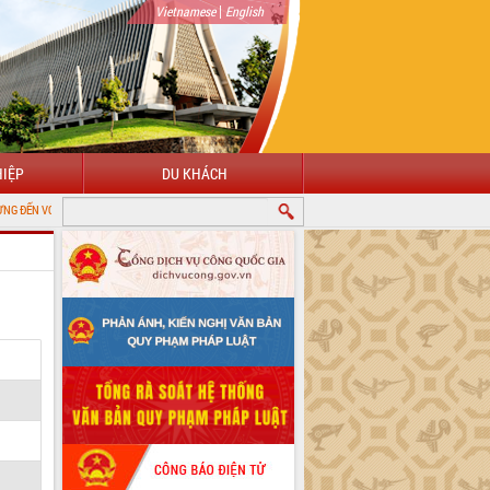
|
Vietnamese
English
IỆP
DU KHÁCH
ỔNG THÔNG TIN ĐIỆN TỬ TỈNH ĐẮK LẮK