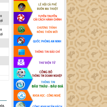
do
ợi
do
ợi
hóa,