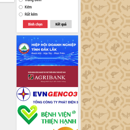
Kém
Rất kém
Bình chọn
Kết quả