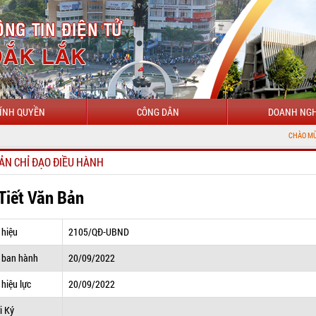
ÍNH QUYỀN
CÔNG DÂN
DOANH NGH
CHÀO MỪNG ĐẾN VỚI C
ẢN CHỈ ĐẠO ĐIỀU HÀNH
 Tiết Văn Bản
 hiệu
2105/QĐ-UBND
 ban hành
20/09/2022
hiệu lực
20/09/2022
i Ký