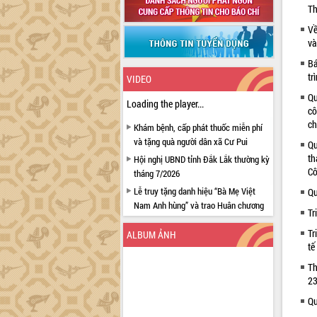
Th
Về
và
Bá
tr
VIDEO
Qu
Loading the player...
cô
ch
Khám bệnh, cấp phát thuốc miễn phí
và tặng quà người dân xã Cư Pui
Qu
th
Hội nghị UBND tỉnh Đắk Lắk thường kỳ
Cô
tháng 7/2026
Lễ truy tặng danh hiệu “Bà Mẹ Việt
Qu
Nam Anh hùng” và trao Huân chương
Tr
Lao động
Tr
ALBUM ẢNH
UBND tỉnh Đắk Lắk triển khai nhiệm
tế
vụ 6 tháng cuối năm 2026
Th
Kỳ họp thứ Hai, Hội đồng nhân dân
23
tỉnh khóa XI quyết nghị nhiều nội dung
quan trọng
Qu
Bí thư Tỉnh ủy Lương Nguyễn Minh