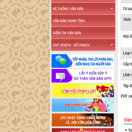
Cơ q
HỆ THỐNG VĂN BẢN
Trích
VĂN BẢN HĐND TỈNH
ĐIỂM TIN VĂN BẢN
Nội 
QUY HOẠCH - KẾ HOẠCH
Loại 
Cấp 
Lĩnh 
Tệp đ
PDF ca
Văn
Tr