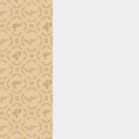
tiến đầu tư tỉnh
Ngành cá ngừ Đắk Lắk chủ động thích
ứng để giữ vững thị trường xuất khẩu
Diễn đàn Kinh tế tư nhân Việt Nam đột
phá cơ chế - Hợp tác công tư
Đề án 06 tạo bước ngoặt đột phá trong
cải cách hành chính tỉnh Đắk Lắk
Kết nối tour, đẩy mạnh chuyển đổi số
để phát triển du lịch Đắk Lắk
Khởi động Dự án Đầu tư xây dựng hạ
tầng kỹ thuật Cụm công nghiệp Tân
Tiến
Gặp mặt các cơ quan báo chí nhân Kỷ
niệm 101 năm Ngày Báo chí Cách
mạng Việt Nam
Đắk Lắk sơ kết 4 năm triển khai thực
hiện Đề án 06 của Chính phủ
Họp báo thông tin về Hội nghị Công bố
Quy hoạch và Xúc tiến đầu tư tỉnh Đắk
Lắk