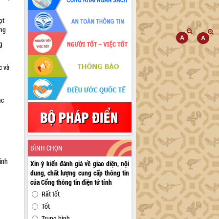
ọt
ờng
g
c và
ác
a
BÌNH CHỌN
inh
Xin ý kiến đánh giá về giao diện, nội
dung, chất lượng cung cấp thông tin
của Cổng thông tin điện tử tỉnh
Rất tốt
Tốt
Trung bình