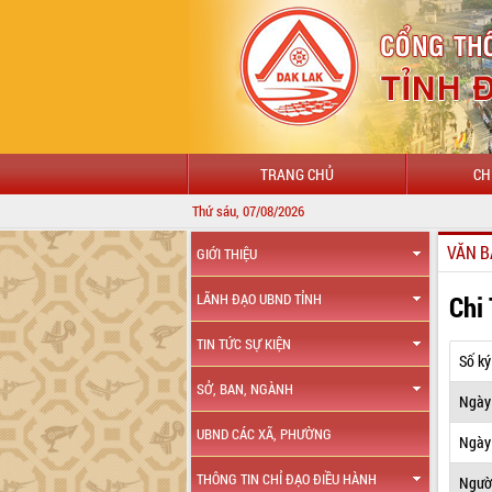
TRANG CHỦ
CH
Thứ sáu, 07/08/2026
VĂN B
GIỚI THIỆU
Chi
LÃNH ĐẠO UBND TỈNH
TIN TỨC SỰ KIỆN
Số ký
SỞ, BAN, NGÀNH
Ngày
UBND CÁC XÃ, PHƯỜNG
Ngày 
THÔNG TIN CHỈ ĐẠO ĐIỀU HÀNH
Ngườ