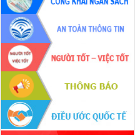
phá cơ chế - Hợp tác công tư
Đề án 06 tạo bước ngoặt đột phá trong
cải cách hành chính tỉnh Đắk Lắk
Kết nối tour, đẩy mạnh chuyển đổi số
để phát triển du lịch Đắk Lắk
Khởi động Dự án Đầu tư xây dựng hạ
tầng kỹ thuật Cụm công nghiệp Tân
Tiến
Gặp mặt các cơ quan báo chí nhân Kỷ
niệm 101 năm Ngày Báo chí Cách
mạng Việt Nam
Đắk Lắk sơ kết 4 năm triển khai thực
hiện Đề án 06 của Chính phủ
Họp báo thông tin về Hội nghị Công bố
Quy hoạch và Xúc tiến đầu tư tỉnh Đắk
Lắk
Khơi thông điểm nghẽn, đẩy nhanh
giải ngân vốn khắc phục thiên tai
HĐND tỉnh thông qua điều chỉnh Quy
hoạch tỉnh thời kỳ 2021-2030