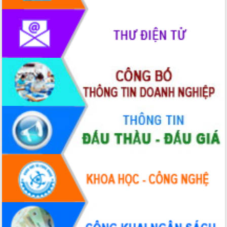
phát triển mới
Thường trực HĐND tỉnh Đắk Lắk gặp
mặt Đoàn chuyên gia y tế TP. Hồ Chí
Minh
Lễ truy điệu và an táng hài cốt liệt sĩ
tại Nghĩa trang Liệt sĩ xã Sơn Hòa
Bàn giải pháp tháo gỡ khó khăn trong
xuất khẩu sầu riêng và triển khai quy
định EUDR
Thứ trưởng Bộ Nông nghiệp và Môi
trường Nguyễn Hoàng Hiệp khảo sát
vùng trồng và doanh nghiệp đóng gói
sầu riêng tại Đắk Lắk
Trình diễn nghệ thuật chế biến các
món ăn từ sầu riêng
Đắk Lắk công bố Quy hoạch và xúc
tiến đầu tư tỉnh
Ngành cá ngừ Đắk Lắk chủ động thích
ứng để giữ vững thị trường xuất khẩu
Diễn đàn Kinh tế tư nhân Việt Nam đột