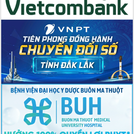
Tập huấn ứng dụng trí tuệ nhân tạo (AI)
trong thương mại điện tử năm 2026
Đoàn đại biểu Quốc hội tỉnh Đắk Lắk
trao đổi thông tin trước Kỳ họp thứ
nhất, Quốc hội khóa XVI
Quyết liệt cải cách hành chính, khơi
thông nguồn lực phát triển
Nâng cao hiệu lực, hiệu quả HĐND
tỉnh thông qua hiện đại hóa hành chính
Xã Ea Phê gắn cải cách hành chính với
chuyển đổi số
Phó Chủ tịch Thường trực UBND tỉnh
Hồ Thị Nguyên Thảo làm việc tại Trung
tâm Phục vụ hành chính công xã Ea
Phê
Xây dựng nền hành chính số đồng
hành cùng nông dân dân, doanh nghiệp
Giai đoạn 2026-2030, Đắk Lắk phấn
đấu có 77% xã đạt chuẩn nông thôn
mới