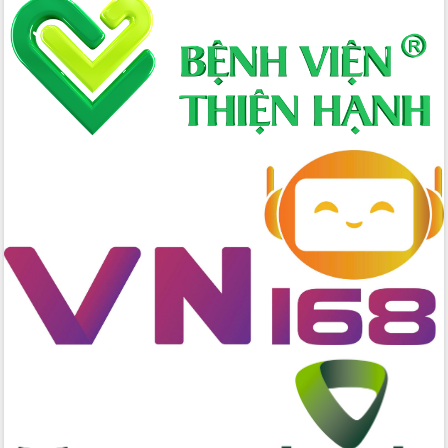
Hòn Yến phát triển du lịch gắn với bảo
tồn biển
Lấy ý kiến điều chỉnh Quy hoạch tỉnh
Đắk Lắk thời kỳ 2021-2030, tầm nhìn
đến năm 2050
Phát động chiến dịch 30 ngày đêm
giải phóng mặt bằng Tuyến đường bộ
ven biển
Đắk Lắk nỗ lực thúc đẩy tăng trưởng
kinh tế từ 10% trở lên trong Quý
II/2026
Đắk Lắk ký kết thỏa thuận hợp tác về
chuyển đổi số giai đoạn 2026 – 2030
với Tập đoàn Bưu chính Viễn thông
Việt Nam
Thứ trưởng Bộ Y tế làm việc với tỉnh
Đắk Lắk về phát triển nhân lực y tế
cho trạm y tế cấp xã
Du lịch Đắk Lắk nâng tầm trải nghiệm
du khách thông qua Hệ thống cơ sở dữ
liệu và Bản đồ số