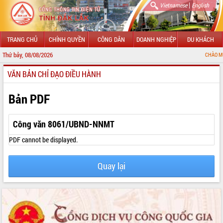
|
Vietnamese
English
TRANG CHỦ
CHÍNH QUYỀN
CÔNG DÂN
DOANH NGHIỆP
DU KHÁCH
Thứ bảy, 08/08/2026
CHÀO MỪNG ĐẾN VỚI
VĂN BẢN CHỈ ĐẠO ĐIỀU HÀNH
GIỚI THIỆU
LÃNH ĐẠO UBND TỈNH
Bản PDF
TIN TỨC SỰ KIỆN
Công văn 8061/UBND-NNMT
SỞ, BAN, NGÀNH
PDF cannot be displayed.
UBND CÁC XÃ, PHƯỜNG
Quay lại
THÔNG TIN CHỈ ĐẠO ĐIỀU HÀNH
HỆ THỐNG VĂN BẢN
VĂN BẢN HĐND TỈNH