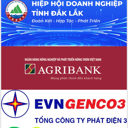
Tháo gỡ những vướng mắc, đẩy mạnh
công tác cải cách thủ tục hành chính
tại Trung tâm Phục vụ hành chính
công tỉnh
Đắk Lắk: Tôn vinh 46 giải pháp tại Hội
thi Sáng tạo Kỹ thuật 2024 - 2025
Đắk Lắk rà soát, điều chỉnh Đề án 190
về phát triển nuôi trồng thủy sản
Phó Chủ tịch UBND tỉnh Đắk Lắk
Trương Công Thái kiểm tra thực địa
Dự án cao tốc Khánh Hòa - Buôn Ma
Thuột
Định vị cà phê Việt Nam như một “di
sản sống” trong dòng chảy toàn cầu
Xây dựng nông thôn mới: Nâng cao đời
sống người dân từ những mô hình thiết
thực
Quyết liệt tháo gỡ vướng mắc, đẩy
nhanh tiến độ các dự án trọng điểm
trong Khu kinh tế Nam Phú Yên