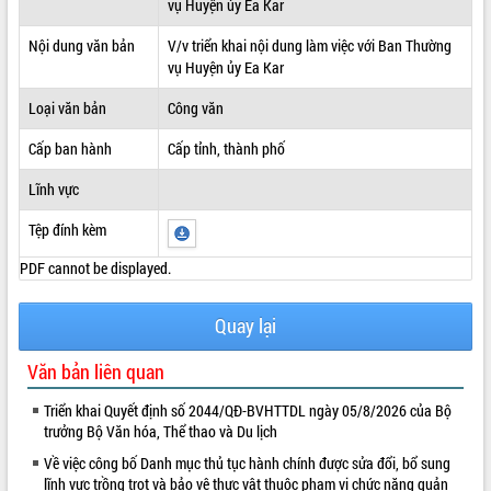
vụ Huyện ủy Ea Kar
ĐIỂM TIN VĂN BẢN
Nội dung văn bản
V/v triển khai nội dung làm việc với Ban Thường
vụ Huyện ủy Ea Kar
QUY HOẠCH - KẾ HOẠCH
Loại văn bản
Công văn
Cấp ban hành
Cấp tỉnh, thành phố
Lĩnh vực
Tệp đính kèm
PDF cannot be displayed.
Quay lại
Văn bản liên quan
Triển khai Quyết định số 2044/QĐ-BVHTTDL ngày 05/8/2026 của Bộ
trưởng Bộ Văn hóa, Thể thao và Du lịch
Về việc công bố Danh mục thủ tục hành chính được sửa đổi, bổ sung
lĩnh vực trồng trọt và bảo vệ thực vật thuộc phạm vi chức năng quản