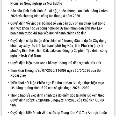
lý của Sở Nông nghiệp và Môi trường
VIDEO
Báo cáo Tình hình kinh tế - xã hội, quốc phòng - an ninh tháng 7 năm
2026 và chương trình công tác tháng 8 năm 2026
Không có file video nào để phát.
Quyết định Về việc bãi bỏ một số văn bản quy phạm pháp luật trong
ALBUM ẢNH
lĩnh vực khoa học và công nghệ do Ủy ban nhân dân tỉnh Đắk Lắk
ban hành trước khi sắp xếp đơn vị hành chính cấp tỉnh
Quyết định chấp thuận điều chỉnh chủ trương đầu tư dự án Xây dựng
nhà máy xử lý rác thải tại thành phố Tuy Hòa, tỉnh Phú Yên (nay là
phường Bình Kiến, tỉnh Đắk Lắk) của Công ty Cổ phần Tập đoàn công
nghệ T-Tech Việt Nam
Quyết định kiện toàn Ban Chỉ huy Phòng thủ dân sự tỉnh Đắk Lắk
Triển khai Thông tư số 07/2026/TT-BNG ngày 30/6/2026 của Bộ
Ngoại giao
LIÊN KẾT WEB
Triển khai Kết luận Phiên họp lần thứ tư Ban Chỉ đạo thực hiện mục
tiêu tăng trưởng kinh tế 02 con số giai đoạn 2026 - 2030
Thông báo Về việc đính chính tọa độ điểm góc tại Phụ lục kèm theo
Quyết định số 2317/QĐ-UBND ngày 21/7/2026 của Chủ tịch UBND
tỉnh
Quyết định UBND tỉnh về tổ chức lại Trung tâm Y tế Tuy An trực thuộc