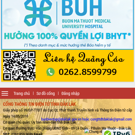
Toggle
Trang chủ
Sơ đồ cổng
Đăng nhập
navigation
CỔNG THÔNG TIN ĐIỆN TỬ TỈNH ĐẮK LẮK
Giấy phép số 99/GP-TTĐT do Cục QL Phát thanh Truyền hình và Thông tin Điện tử cấp
ngày 14/05/2010
banbientap@daklak.gov.vn hoặc congttdtdaklak@gmail.com
Cơ quan chủ quản: Ủy ban nhân dân tỉnh Đắk Lắk
Cơ quan thường trực: Văn phòng UBND tỉnh - 09 Lê Duẩn - P.Buôn Ma Thuột - Đắk Lắk.
SĐT:
0262.859.9699
Email: