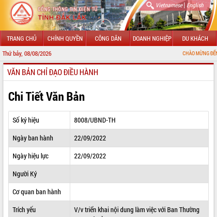
|
Vietnamese
English
TRANG CHỦ
CHÍNH QUYỀN
CÔNG DÂN
DOANH NGHIỆP
DU KHÁCH
Thứ bảy, 08/08/2026
CHÀO MỪNG ĐẾN VỚI CỔNG TH
VĂN BẢN CHỈ ĐẠO ĐIỀU HÀNH
GIỚI THIỆU
LÃNH ĐẠO UBND TỈNH
Chi Tiết Văn Bản
TIN TỨC SỰ KIỆN
Số ký hiệu
8008/UBND-TH
SỞ, BAN, NGÀNH
Ngày ban hành
22/09/2022
UBND CÁC XÃ, PHƯỜNG
Ngày hiệu lực
22/09/2022
THÔNG TIN CHỈ ĐẠO ĐIỀU HÀNH
Người Ký
HỆ THỐNG VĂN BẢN
Cơ quan ban hành
Trích yếu
V/v triển khai nội dung làm việc với Ban Thường
VĂN BẢN HĐND TỈNH