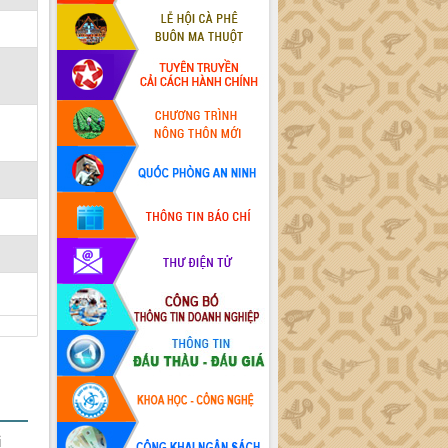
,
,
i