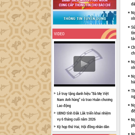
dâ
Ng
nh
Sử
tỉ
VIDEO
tá
Ch
ch
Ng
nh
Ng
hi
Th
Lễ truy tặng danh hiệu “Bà Mẹ Việt
ng
Nam Anh hùng” và trao Huân chương
Ng
Lao động
đế
UBND tỉnh Đắk Lắk triển khai nhiệm
vụ 6 tháng cuối năm 2026
Ng
ph
Kỳ họp thứ Hai, Hội đồng nhân dân
tỉnh khóa XI quyết nghị nhiều nội dung
Ng