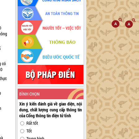
D
 công
ổ
g có
30
thực
D
BÌNH CHỌN
Xin ý kiến đánh giá về giao diện, nội
n
dung, chất lượng cung cấp thông tin
của Cổng thông tin điện tử tỉnh
Rất tốt
Tốt
hà
Trung bình