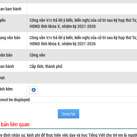
uan ban hành
 yếu
Công văn V/v trả lời ý kiến, kiến nghị của cử tri sau kỳ họp thứ Tư
HĐND tỉnh khóa X, nhiệm kỳ 2021-2026
dung văn bản
Công văn V/v trả lời ý kiến, kiến nghị của cử tri sau kỳ họp thứ Tư
HĐND tỉnh khóa X, nhiệm kỳ 2021-2026
văn bản
Công văn
ban hành
Cấp tỉnh, thành phố
vực
ính kèm
nnot be displayed.
Quay lại
 bản liên quan
y định nhân sự, kinh phí để thực hiện việc dạy và học Tiếng Việt cho trẻ em là ngườ