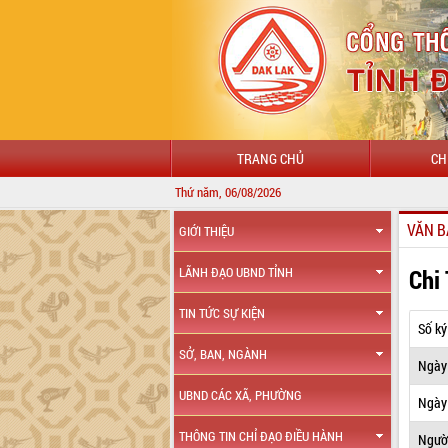
TRANG CHỦ
CH
Thứ năm, 06/08/2026
VĂN B
GIỚI THIỆU
Chi
LÃNH ĐẠO UBND TỈNH
TIN TỨC SỰ KIỆN
Số ký
SỞ, BAN, NGÀNH
Ngày
UBND CÁC XÃ, PHƯỜNG
Ngày 
THÔNG TIN CHỈ ĐẠO ĐIỀU HÀNH
Ngườ