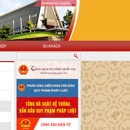
|
Vietnamese
English
IỆP
DU KHÁCH