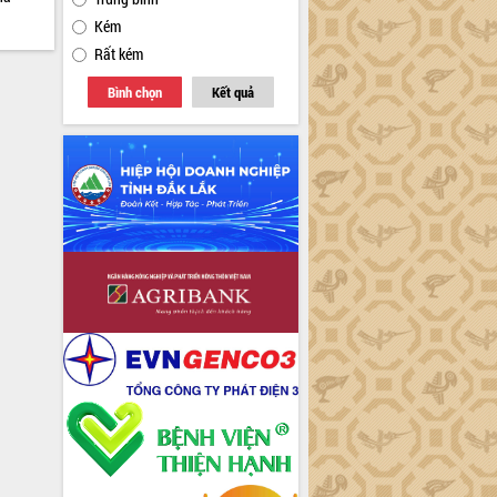
Kém
Rất kém
Bình chọn
Kết quả