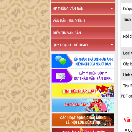
Cơ q
HỆ THỐNG VĂN BẢN
Trích
VĂN BẢN HĐND TỈNH
ĐIỂM TIN VĂN BẢN
Nội 
QUY HOẠCH - KẾ HOẠCH
Loại 
Cấp 
Lĩnh 
Tệp đ
PDF ca
Văn
Qu