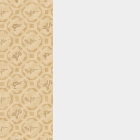
Đắk Lắk công bố Quy hoạch và xúc
tiến đầu tư tỉnh
Ngành cá ngừ Đắk Lắk chủ động thích
ứng để giữ vững thị trường xuất khẩu
Diễn đàn Kinh tế tư nhân Việt Nam đột
phá cơ chế - Hợp tác công tư
Đề án 06 tạo bước ngoặt đột phá trong
cải cách hành chính tỉnh Đắk Lắk
Kết nối tour, đẩy mạnh chuyển đổi số
để phát triển du lịch Đắk Lắk
Khởi động Dự án Đầu tư xây dựng hạ
tầng kỹ thuật Cụm công nghiệp Tân
Tiến
Gặp mặt các cơ quan báo chí nhân Kỷ
niệm 101 năm Ngày Báo chí Cách
mạng Việt Nam
Đắk Lắk sơ kết 4 năm triển khai thực
hiện Đề án 06 của Chính phủ
Họp báo thông tin về Hội nghị Công bố
Quy hoạch và Xúc tiến đầu tư tỉnh Đắk