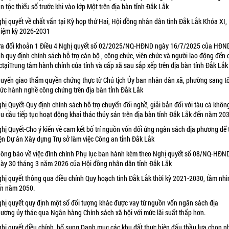
n tộc thiểu số trước khi vào lớp Một trên địa bàn tỉnh Đắk Lắk
hị quyết về chất vấn tại Kỳ họp thứ Hai, Hội đồng nhân dân tỉnh Đắk Lắk Khóa XI,
iệm kỳ 2026-2031
a đổi khoản 1 Điều 4 Nghị quyết số 02/2025/NQ-HĐND ngày 16/7/2025 của HĐN
nh quy định chính sách hỗ trợ cán bộ , công chức, viên chức và người lao động đến
ctạiTrung tâm hành chính của tỉnh và cấp xã sau sắp xếp trên địa bàn tỉnh Đắk Lắk
uyển giao thẩm quyền chứng thực từ Chủ tịch Ủy ban nhân dân xã, phường sang t
ức hành nghề công chứng trên địa bàn tỉnh Đắk Lắk
hị Quyết-Quy định chính sách hỗ trợ chuyển đổi nghề, giải bản đối với tàu cá khôn
u cầu tiếp tục hoạt động khai thác thủy sản trên địa bàn tỉnh Đắk Lắk đến năm 20
hị Quyết-Cho ý kiến về cam kết bố trí nguồn vốn đối ứng ngân sách địa phương để 
ện Dự án Xây dựng Trụ sở làm việc Công an tỉnh Đắk Lắk
ông báo về việc đính chính Phụ lục ban hành kèm theo Nghị quyết số 08/NQ-HĐN
ày 30 tháng 3 năm 2026 của Hội đồng nhân dân tỉnh Đắk Lắk
hị quyết thông qua điều chỉnh Quy hoạch tỉnh Đắk Lắk thời kỳ 2021-2030, tầm nhì
n năm 2050.
hị quyết quy định một số đối tượng khác được vay từ nguồn vốn ngân sách địa
ương ủy thác qua Ngân hàng Chính sách xã hội với mức lãi suất thấp hơn.
hị quyết điều chỉnh, bổ sung Danh mục các khu đất thực hiện đấu thầu lựa chọn n