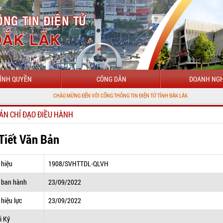
ÍNH QUYỀN
CÔNG DÂN
DOANH NGH
CHÀO MỪNG ĐẾN VỚI CỔNG THÔNG TIN ĐIỆN TỬ TỈNH ĐẮK LẮK
ẢN CHỈ ĐẠO ĐIỀU HÀNH
 Tiết Văn Bản
 hiệu
1908/SVHTTDL-QLVH
 ban hành
23/09/2022
hiệu lực
23/09/2022
i Ký