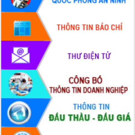
hiện Đề án 06 của Chính phủ
Họp báo thông tin về Hội nghị Công bố
Quy hoạch và Xúc tiến đầu tư tỉnh Đắk
Lắk
Khơi thông điểm nghẽn, đẩy nhanh
giải ngân vốn khắc phục thiên tai
HĐND tỉnh thông qua điều chỉnh Quy
hoạch tỉnh thời kỳ 2021-2030
Hội thảo góp ý hồ sơ điều chỉnh quy
hoạch tỉnh Đắk Lắk thời kỳ 2021-2030,
tầm nhìn đến năm 2050
Nâng cao hiệu quả hoạt động của các
doanh nghiệp nhà nước
Hội nghị triển khai kết nối mạng
truyền số liệu chuyên dùng phục vụ cơ
quan Đảng, Nhà nước
Lễ phát động chuỗi hoạt động chung
tay làm sạch môi trường
Xã Ea Kar bước chuyển mình trong
công tác cải cách hành chính mô hình
mới