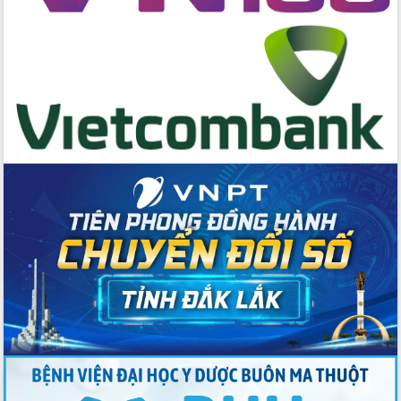
Tập huấn nâng cao năng lực triển khai
chuyển đổi số cho cán bộ, công chức
cấp xã
Đắk Lắk phát động hưởng ứng Ngày
Quyền của người tiêu dùng Việt Nam
2026
Đẩy mạnh cải cách hành chính, quyết
tâm đạt được mục tiêu tăng trưởng
hai con số trong năm 2026
Tổ chức trang trọng Lễ hội Đền thờ
Lương Văn Chánh năm 2026
Phó Bí thư Tỉnh ủy Đắk Lắk Đỗ Hữu
Huy giữ chức Bí thư Đảng ủy Ủy Ban
Nhân dân tỉnh
Bệnh án điện tử thúc đẩy chuyển đổi
số y tế tại Đắk Lắk
Chuyển đổi số thư viện: Mở rộng
không gian tri thức trong thời đại số
Đánh giá, rút kinh nghiệm công tác tổ
chức diễn tập trước ngày bầu cử