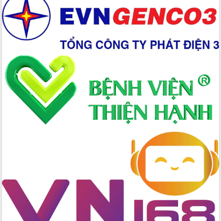
Hồ Thị Nguyên Thảo làm việc tại Trung
tâm Phục vụ hành chính công xã Ea
Phê
Xây dựng nền hành chính số đồng
hành cùng nông dân dân, doanh nghiệp
Giai đoạn 2026-2030, Đắk Lắk phấn
đấu có 77% xã đạt chuẩn nông thôn
mới
Chuyển đổi số 'mở đường' cho nông
nghiệp Đắk Lắk tăng trưởng bứt phá
Triển khai đồng bộ đo đạc, lập hồ sơ
địa chính, hoàn thiện cơ sở dữ liệu đất
đai
Ứng dụng sinh trắc học - Bước tiến
trong hành trình chuyển đổi số tại Đắk
Lắk
Đắk Lắk nâng cao hiệu quả công tác
Đảng từ Sổ tay đảng viên điện tử
Đắk Lắk đẩy mạnh nuôi biển công
nghệ, hướng tới phát triển thủy sản
bền vững