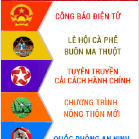
sầu riêng tại Đắk Lắk
Trình diễn nghệ thuật chế biến các
món ăn từ sầu riêng
Đắk Lắk công bố Quy hoạch và xúc
tiến đầu tư tỉnh
Ngành cá ngừ Đắk Lắk chủ động thích
ứng để giữ vững thị trường xuất khẩu
Diễn đàn Kinh tế tư nhân Việt Nam đột
phá cơ chế - Hợp tác công tư
Đề án 06 tạo bước ngoặt đột phá trong
cải cách hành chính tỉnh Đắk Lắk
Kết nối tour, đẩy mạnh chuyển đổi số
để phát triển du lịch Đắk Lắk
Khởi động Dự án Đầu tư xây dựng hạ
tầng kỹ thuật Cụm công nghiệp Tân
Tiến
Gặp mặt các cơ quan báo chí nhân Kỷ
niệm 101 năm Ngày Báo chí Cách
mạng Việt Nam
Đắk Lắk sơ kết 4 năm triển khai thực