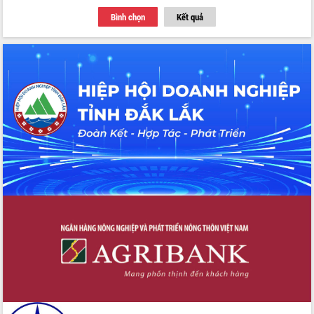
với Tập đoàn Bưu chính Viễn thông
Bình chọn
Kết quả
Việt Nam
Thứ trưởng Bộ Y tế làm việc với tỉnh
Đắk Lắk về phát triển nhân lực y tế
cho trạm y tế cấp xã
Du lịch Đắk Lắk nâng tầm trải nghiệm
du khách thông qua Hệ thống cơ sở dữ
liệu và Bản đồ số
Tập huấn ứng dụng trí tuệ nhân tạo (AI)
trong thương mại điện tử năm 2026
Đoàn đại biểu Quốc hội tỉnh Đắk Lắk
trao đổi thông tin trước Kỳ họp thứ
nhất, Quốc hội khóa XVI
Quyết liệt cải cách hành chính, khơi
thông nguồn lực phát triển
Nâng cao hiệu lực, hiệu quả HĐND
tỉnh thông qua hiện đại hóa hành chính
Xã Ea Phê gắn cải cách hành chính với
chuyển đổi số
Phó Chủ tịch Thường trực UBND tỉnh