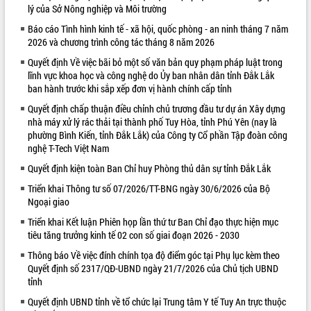
lý của Sở Nông nghiệp và Môi trường
VIDEO
Báo cáo Tình hình kinh tế - xã hội, quốc phòng - an ninh tháng 7 năm
2026 và chương trình công tác tháng 8 năm 2026
Quyết định Về việc bãi bỏ một số văn bản quy phạm pháp luật trong
lĩnh vực khoa học và công nghệ do Ủy ban nhân dân tỉnh Đắk Lắk
ban hành trước khi sắp xếp đơn vị hành chính cấp tỉnh
Quyết định chấp thuận điều chỉnh chủ trương đầu tư dự án Xây dựng
nhà máy xử lý rác thải tại thành phố Tuy Hòa, tỉnh Phú Yên (nay là
phường Bình Kiến, tỉnh Đắk Lắk) của Công ty Cổ phần Tập đoàn công
nghệ T-Tech Việt Nam
Trailer Lễ hội Sầu riêng Đắk Lắk năm
Quyết định kiện toàn Ban Chỉ huy Phòng thủ dân sự tỉnh Đắk Lắk
2026
Khám bệnh, cấp phát thuốc miễn phí
Triển khai Thông tư số 07/2026/TT-BNG ngày 30/6/2026 của Bộ
Ngoại giao
và tặng quà người dân xã Cư Pui
Hội nghị UBND tỉnh Đắk Lắk thường kỳ
Triển khai Kết luận Phiên họp lần thứ tư Ban Chỉ đạo thực hiện mục
tháng 7/2026
tiêu tăng trưởng kinh tế 02 con số giai đoạn 2026 - 2030
Lễ truy tặng danh hiệu “Bà Mẹ Việt
Thông báo Về việc đính chính tọa độ điểm góc tại Phụ lục kèm theo
ALBUM ẢNH
Nam Anh hùng” và trao Huân chương
Quyết định số 2317/QĐ-UBND ngày 21/7/2026 của Chủ tịch UBND
Lao động
tỉnh
UBND tỉnh Đắk Lắk triển khai nhiệm
Quyết định UBND tỉnh về tổ chức lại Trung tâm Y tế Tuy An trực thuộc
vụ 6 tháng cuối năm 2026