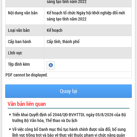
sáng tạo tỉnh năm 2022
ĐIỂM TIN VĂN BẢN
Nội dung văn bản
Kế hoạch tổ chức Ngày hội khởi nghiệp đối mới
sáng tạo tỉnh năm 2022
QUY HOẠCH - KẾ HOẠCH
Loại văn bản
Kế hoạch
Cấp ban hành
Cấp tỉnh, thành phố
Lĩnh vực
Tệp đính kèm
PDF cannot be displayed.
Quay lại
Văn bản liên quan
Triển khai Quyết định số 2044/QĐ-BVHTTDL ngày 05/8/2026 của Bộ
trưởng Bộ Văn hóa, Thể thao và Du lịch
Về việc công bố Danh mục thủ tục hành chính được sửa đổi, bổ sung
lĩnh vực trồng trọt và bảo vệ thực vật thuộc phạm vi chức năng quản