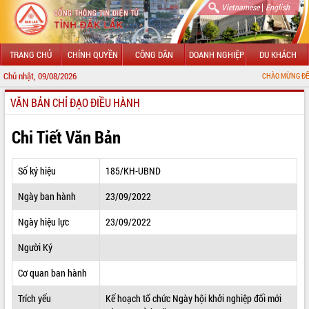
|
Vietnamese
English
TRANG CHỦ
CHÍNH QUYỀN
CÔNG DÂN
DOANH NGHIỆP
DU KHÁCH
Chủ nhật, 09/08/2026
CHÀO MỪNG ĐẾN VỚI CỔNG T
VĂN BẢN CHỈ ĐẠO ĐIỀU HÀNH
GIỚI THIỆU
LÃNH ĐẠO UBND TỈNH
Chi Tiết Văn Bản
TIN TỨC SỰ KIỆN
Số ký hiệu
185/KH-UBND
SỞ, BAN, NGÀNH
Ngày ban hành
23/09/2022
UBND CÁC XÃ, PHƯỜNG
Ngày hiệu lực
23/09/2022
THÔNG TIN CHỈ ĐẠO ĐIỀU HÀNH
Người Ký
HỆ THỐNG VĂN BẢN
Cơ quan ban hành
Trích yếu
Kế hoạch tổ chức Ngày hội khởi nghiệp đối mới
VĂN BẢN HĐND TỈNH