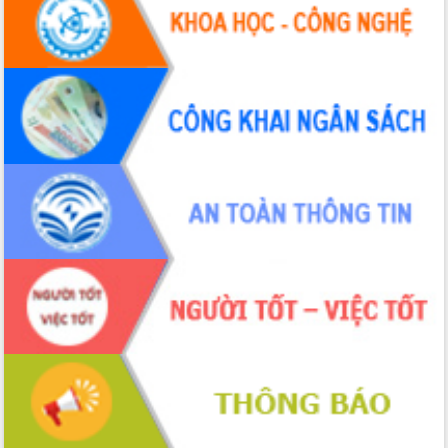
UBND tỉnh họp báo định kỳ tháng 4
năm 2026
Hội thảo khoa học “Giải pháp thúc đẩy
phát triển nền kinh tế xanh tại tỉnh
Đắk Lắk”
Tăng cường giám sát, đôn đốc thực
hiện nhiệm vụ quản lý tài sản công
hàng tuần
Tháo gỡ những vướng mắc, đẩy mạnh
công tác cải cách thủ tục hành chính
tại Trung tâm Phục vụ hành chính
công tỉnh
Đắk Lắk: Tôn vinh 46 giải pháp tại Hội
thi Sáng tạo Kỹ thuật 2024 - 2025
Đắk Lắk rà soát, điều chỉnh Đề án 190
về phát triển nuôi trồng thủy sản
Phó Chủ tịch UBND tỉnh Đắk Lắk
Trương Công Thái kiểm tra thực địa
Dự án cao tốc Khánh Hòa - Buôn Ma
Thuột