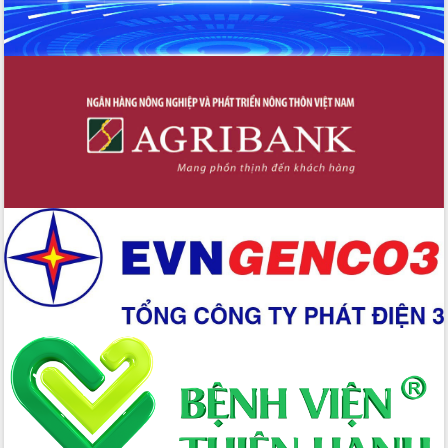
mới
Chuyển đổi số 'mở đường' cho nông
nghiệp Đắk Lắk tăng trưởng bứt phá
Triển khai đồng bộ đo đạc, lập hồ sơ
địa chính, hoàn thiện cơ sở dữ liệu đất
đai
Ứng dụng sinh trắc học - Bước tiến
trong hành trình chuyển đổi số tại Đắk
Lắk
Đắk Lắk nâng cao hiệu quả công tác
Đảng từ Sổ tay đảng viên điện tử
Đắk Lắk đẩy mạnh nuôi biển công
nghệ, hướng tới phát triển thủy sản
bền vững
Tập huấn nâng cao năng lực triển khai
chuyển đổi số cho cán bộ, công chức
cấp xã
Đắk Lắk phát động hưởng ứng Ngày
Quyền của người tiêu dùng Việt Nam
2026