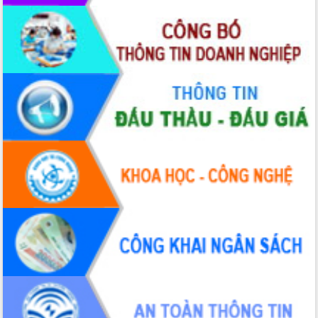
hiện nhiệm vụ quản lý tài sản công
hàng tuần
Tháo gỡ những vướng mắc, đẩy mạnh
công tác cải cách thủ tục hành chính
tại Trung tâm Phục vụ hành chính
công tỉnh
Đắk Lắk: Tôn vinh 46 giải pháp tại Hội
thi Sáng tạo Kỹ thuật 2024 - 2025
Đắk Lắk rà soát, điều chỉnh Đề án 190
về phát triển nuôi trồng thủy sản
Phó Chủ tịch UBND tỉnh Đắk Lắk
Trương Công Thái kiểm tra thực địa
Dự án cao tốc Khánh Hòa - Buôn Ma
Thuột
Định vị cà phê Việt Nam như một “di
sản sống” trong dòng chảy toàn cầu
Xây dựng nông thôn mới: Nâng cao đời
sống người dân từ những mô hình thiết
thực
Quyết liệt tháo gỡ vướng mắc, đẩy