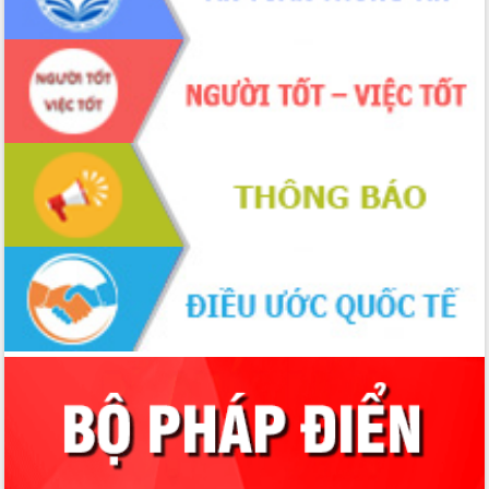
nhanh tiến độ các dự án trọng điểm
trong Khu kinh tế Nam Phú Yên
Hòn Yến phát triển du lịch gắn với bảo
tồn biển
Lấy ý kiến điều chỉnh Quy hoạch tỉnh
Đắk Lắk thời kỳ 2021-2030, tầm nhìn
đến năm 2050
Phát động chiến dịch 30 ngày đêm
giải phóng mặt bằng Tuyến đường bộ
ven biển
Đắk Lắk nỗ lực thúc đẩy tăng trưởng
kinh tế từ 10% trở lên trong Quý
II/2026
Đắk Lắk ký kết thỏa thuận hợp tác về
chuyển đổi số giai đoạn 2026 – 2030
với Tập đoàn Bưu chính Viễn thông
Việt Nam
Thứ trưởng Bộ Y tế làm việc với tỉnh
Đắk Lắk về phát triển nhân lực y tế
cho trạm y tế cấp xã
Du lịch Đắk Lắk nâng tầm trải nghiệm