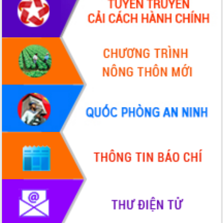
HĐND tỉnh thông qua điều chỉnh Quy
hoạch tỉnh thời kỳ 2021-2030
Hội thảo góp ý hồ sơ điều chỉnh quy
hoạch tỉnh Đắk Lắk thời kỳ 2021-2030,
tầm nhìn đến năm 2050
Nâng cao hiệu quả hoạt động của các
doanh nghiệp nhà nước
Hội nghị triển khai kết nối mạng
truyền số liệu chuyên dùng phục vụ cơ
quan Đảng, Nhà nước
Lễ phát động chuỗi hoạt động chung
tay làm sạch môi trường
Xã Ea Kar bước chuyển mình trong
công tác cải cách hành chính mô hình
mới
UBND tỉnh họp báo định kỳ tháng 4
năm 2026
Hội thảo khoa học “Giải pháp thúc đẩy
phát triển nền kinh tế xanh tại tỉnh
Đắk Lắk”
Tăng cường giám sát, đôn đốc thực