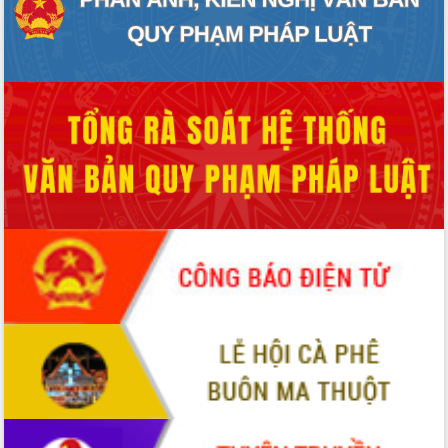
ứng để giữ vững thị trường xuất khẩu
Diễn đàn Kinh tế tư nhân Việt Nam đột
phá cơ chế - Hợp tác công tư
Đề án 06 tạo bước ngoặt đột phá trong
cải cách hành chính tỉnh Đắk Lắk
Kết nối tour, đẩy mạnh chuyển đổi số
để phát triển du lịch Đắk Lắk
Khởi động Dự án Đầu tư xây dựng hạ
tầng kỹ thuật Cụm công nghiệp Tân
Tiến
Gặp mặt các cơ quan báo chí nhân Kỷ
niệm 101 năm Ngày Báo chí Cách
mạng Việt Nam
Đắk Lắk sơ kết 4 năm triển khai thực
hiện Đề án 06 của Chính phủ
Họp báo thông tin về Hội nghị Công bố
Quy hoạch và Xúc tiến đầu tư tỉnh Đắk
Lắk
Khơi thông điểm nghẽn, đẩy nhanh
giải ngân vốn khắc phục thiên tai