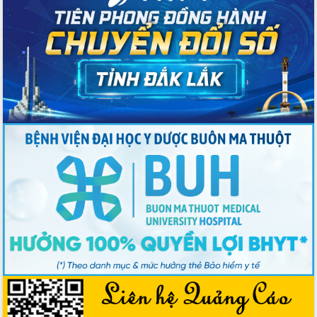
Ngày hội bầu cử đại biểu Quốc hội
khóa XVI và HĐND các cấp nhiệm kỳ
2026-2031
Đảm bảo cuộc bầu cử đại biểu Quốc
hội và đại biểu HĐND các cấp diễn ra
an toàn, hiệu quả, đúng quy định
Thủ tướng Chính phủ Phạm Minh Chính
kiểm tra, chỉ đạo hoàn thành các dự
án cao tốc và thăm khu tái định cư tại
Đắk Lắk
Sôi nổi Hội đua ngựa truyền thống Gò
Thì Thùng mừng Xuân Bính Ngọ 2026
Lãnh đạo tỉnh dâng hương tưởng niệm
tại Đập Đồng Cam đầu Xuân Bính Ngọ
Ngành nông nghiệp phấn đấu tăng
trưởng đạt 5,86% trong năm 2026
UBND tỉnh Đắk Lắk triển khai công tác
quốc phòng, quân sự địa phương năm
2026
Đắk Lắk tập trung toàn lực khắc phục
tồn tại IUU, sẵn sàng làm việc với