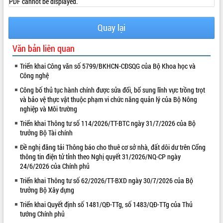
PDF cannot be displayed.
VIDEO
Quay lại
Văn bản liên quan
Triển khai Công văn số 5799/BKHCN-CĐSQG của Bộ Khoa học và
Công nghệ
Công bố thủ tục hành chính được sửa đổi, bổ sung lĩnh vực trồng trọt
và bảo vệ thực vật thuộc phạm vi chức năng quản lý của Bộ Nông
nghiệp và Môi trường
Lễ truy tặng danh hiệu “Bà Mẹ Việt
Nam Anh hùng” và trao Huân chương
Triển khai Thông tư số 114/2026/TT-BTC ngày 31/7/2026 của Bộ
Lao động
trưởng Bộ Tài chính
UBND tỉnh Đắk Lắk triển khai nhiệm
Đề nghị đăng tải Thông báo cho thuê cơ sở nhà, đất dôi dư trên Cổng
vụ 6 tháng cuối năm 2026
thông tin điện tử tỉnh theo Nghị quyết 31/2026/NQ-CP ngày
24/6/2026 của Chính phủ
Kỳ họp thứ Hai, Hội đồng nhân dân
tỉnh khóa XI quyết nghị nhiều nội dung
Triển khai Thông tư số 62/2026/TT-BXD ngày 30/7/2026 của Bộ
quan trọng
ALBUM ẢNH
trưởng Bộ Xây dựng
Bí thư Tỉnh ủy Lương Nguyễn Minh
Triển khai Quyết định số 1481/QĐ-TTg, số 1483/QĐ-TTg của Thủ
Triết thăm, tặng quà người có công với
tướng Chính phủ
cách mạng