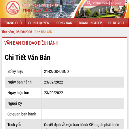
|
Vietnamese
English
TRANG CHỦ
CHÍNH QUYỀN
CÔNG DÂN
DOANH NGHIỆP
DU KHÁCH
Thứ năm, 06/08/2026
C
VĂN BẢN CHỈ ĐẠO ĐIỀU HÀNH
GIỚI THIỆU
LÃNH ĐẠO UBND TỈNH
Chi Tiết Văn Bản
TIN TỨC SỰ KIỆN
Số ký hiệu
2142/QĐ-UBND
SỞ, BAN, NGÀNH
Ngày ban hành
23/09/2022
UBND CÁC XÃ, PHƯỜNG
Ngày hiệu lực
23/09/2022
THÔNG TIN CHỈ ĐẠO ĐIỀU HÀNH
Người Ký
HỆ THỐNG VĂN BẢN
Cơ quan ban hành
Trích yếu
Quyết định về việc ban hành Kế hoạch phát triển
VĂN BẢN HĐND TỈNH