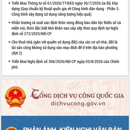
Triển khai Thông tư số 61/2026/TT-BXD ngày 30/7/2026 ủa Bộ Xây
Rà soát, hoàn thiện hệ thống thiết chế
dựng (Quy chuẩn kỹ thuật quốc gia về Công trình dân dụng - Phần 3:
văn hóa, thể thao đáp ứng yêu cầu
Công trình xây dựng sử dụng năng lượng hiệu quả)
phát triển mới
Khẩn trương rà soát xác định thôn vùng đồng bào dân tộc thiểu số và
Thường trực HĐND tỉnh Đắk Lắk gặp
miền núi, thôn đặc biệt khó khăn sau sắp xếp theo quy định tại Nghị
mặt Đoàn chuyên gia y tế TP. Hồ Chí
định số 272/2025/NĐ-CP
Minh
LIÊN KẾT WEB
Cho thuê nhà (gắn với quyền sử dụng đất) của các cơ sở nhà, đất là
Lễ truy điệu và an táng hài cốt liệt sĩ
tài sản công không sử dụng vào mục đích để ở trên địa bàn phường
tại Nghĩa trang Liệt sĩ xã Sơn Hòa
(đợt 2)
Bàn giải pháp tháo gỡ khó khăn trong
Triển khai Nghị định số 306/2026/NĐ-CP ngày 03/8/2026 của Chính
xuất khẩu sầu riêng và triển khai quy
phủ
định EUDR
Thứ trưởng Bộ Nông nghiệp và Môi
trường Nguyễn Hoàng Hiệp khảo sát
vùng trồng và doanh nghiệp đóng gói
sầu riêng tại Đắk Lắk
Trình diễn nghệ thuật chế biến các
món ăn từ sầu riêng
Đắk Lắk công bố Quy hoạch và xúc
tiến đầu tư tỉnh
Ngành cá ngừ Đắk Lắk chủ động thích