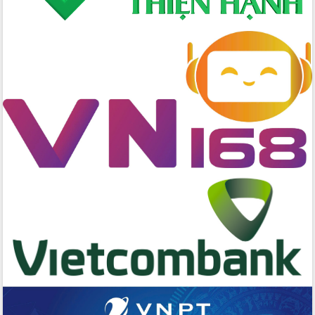
Đẩy mạnh cải cách hành chính, quyết
tâm đạt được mục tiêu tăng trưởng
hai con số trong năm 2026
Tổ chức trang trọng Lễ hội Đền thờ
Lương Văn Chánh năm 2026
Phó Bí thư Tỉnh ủy Đắk Lắk Đỗ Hữu
Huy giữ chức Bí thư Đảng ủy Ủy Ban
Nhân dân tỉnh
Bệnh án điện tử thúc đẩy chuyển đổi
số y tế tại Đắk Lắk
Chuyển đổi số thư viện: Mở rộng
không gian tri thức trong thời đại số
Đánh giá, rút kinh nghiệm công tác tổ
chức diễn tập trước ngày bầu cử
Chương trình “Gặp gỡ hữu nghị –
Friendship Meeting New Year 2026”
Bầu cử Quốc hội và HĐND: Cử tri Đắk
Lắk gửi gắm niềm tin, kỳ vọng vào lá
phiếu
Đắk Lắk sẵn sàng các điều kiện cho