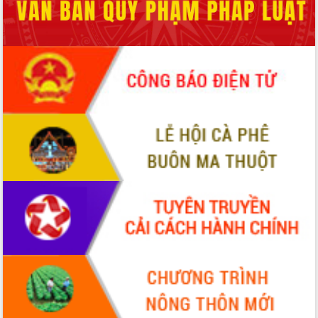
ứng để giữ vững thị trường xuất khẩu
Diễn đàn Kinh tế tư nhân Việt Nam đột
phá cơ chế - Hợp tác công tư
Đề án 06 tạo bước ngoặt đột phá trong
cải cách hành chính tỉnh Đắk Lắk
Kết nối tour, đẩy mạnh chuyển đổi số
để phát triển du lịch Đắk Lắk
Khởi động Dự án Đầu tư xây dựng hạ
tầng kỹ thuật Cụm công nghiệp Tân
Tiến
Gặp mặt các cơ quan báo chí nhân Kỷ
niệm 101 năm Ngày Báo chí Cách
mạng Việt Nam
Đắk Lắk sơ kết 4 năm triển khai thực
hiện Đề án 06 của Chính phủ
Họp báo thông tin về Hội nghị Công bố
Quy hoạch và Xúc tiến đầu tư tỉnh Đắk
Lắk
Khơi thông điểm nghẽn, đẩy nhanh
giải ngân vốn khắc phục thiên tai