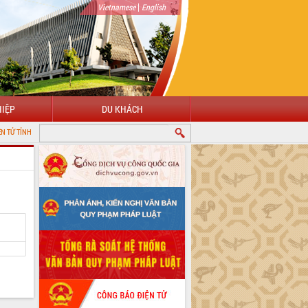
|
Vietnamese
English
IỆP
DU KHÁCH
K LẮK