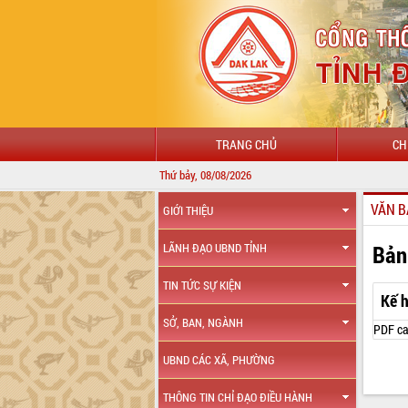
TRANG CHỦ
CH
Thứ bảy, 08/08/2026
VĂN B
GIỚI THIỆU
Bản
LÃNH ĐẠO UBND TỈNH
TIN TỨC SỰ KIỆN
Kế 
SỞ, BAN, NGÀNH
PDF ca
UBND CÁC XÃ, PHƯỜNG
THÔNG TIN CHỈ ĐẠO ĐIỀU HÀNH