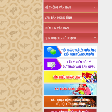
HỆ THỐNG VĂN BẢN
VĂN BẢN HĐND TỈNH
ĐIỂM TIN VĂN BẢN
QUY HOẠCH - KẾ HOẠCH