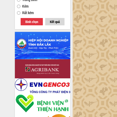
Kém
Rất kém
Bình chọn
Kết quả