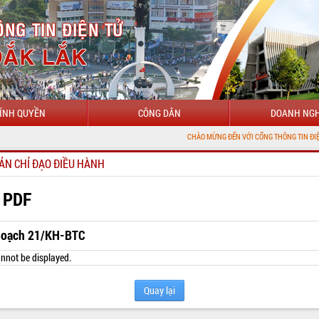
ÍNH QUYỀN
CÔNG DÂN
DOANH NGH
CHÀO MỪNG ĐẾN VỚI CỔNG THÔNG TIN ĐIỆN TỬ TỈNH ĐẮ
ẢN CHỈ ĐẠO ĐIỀU HÀNH
 PDF
hoạch 21/KH-BTC
nnot be displayed.
Quay lại