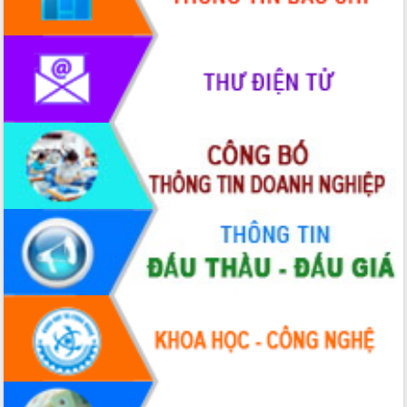
phát triển mới
Thường trực HĐND tỉnh Đắk Lắk gặp
mặt Đoàn chuyên gia y tế TP. Hồ Chí
Minh
Lễ truy điệu và an táng hài cốt liệt sĩ
tại Nghĩa trang Liệt sĩ xã Sơn Hòa
Bàn giải pháp tháo gỡ khó khăn trong
xuất khẩu sầu riêng và triển khai quy
định EUDR
Thứ trưởng Bộ Nông nghiệp và Môi
trường Nguyễn Hoàng Hiệp khảo sát
vùng trồng và doanh nghiệp đóng gói
sầu riêng tại Đắk Lắk
Trình diễn nghệ thuật chế biến các
món ăn từ sầu riêng
Đắk Lắk công bố Quy hoạch và xúc
tiến đầu tư tỉnh
Ngành cá ngừ Đắk Lắk chủ động thích
ứng để giữ vững thị trường xuất khẩu
Diễn đàn Kinh tế tư nhân Việt Nam đột