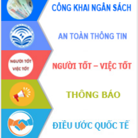
phá cơ chế - Hợp tác công tư
Đề án 06 tạo bước ngoặt đột phá trong
cải cách hành chính tỉnh Đắk Lắk
Kết nối tour, đẩy mạnh chuyển đổi số
để phát triển du lịch Đắk Lắk
Khởi động Dự án Đầu tư xây dựng hạ
tầng kỹ thuật Cụm công nghiệp Tân
Tiến
Gặp mặt các cơ quan báo chí nhân Kỷ
niệm 101 năm Ngày Báo chí Cách
mạng Việt Nam
Đắk Lắk sơ kết 4 năm triển khai thực
hiện Đề án 06 của Chính phủ
Họp báo thông tin về Hội nghị Công bố
Quy hoạch và Xúc tiến đầu tư tỉnh Đắk
Lắk
Khơi thông điểm nghẽn, đẩy nhanh
giải ngân vốn khắc phục thiên tai
HĐND tỉnh thông qua điều chỉnh Quy
hoạch tỉnh thời kỳ 2021-2030