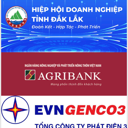
Tháo gỡ những vướng mắc, đẩy mạnh
công tác cải cách thủ tục hành chính
tại Trung tâm Phục vụ hành chính
công tỉnh
Đắk Lắk: Tôn vinh 46 giải pháp tại Hội
thi Sáng tạo Kỹ thuật 2024 - 2025
Đắk Lắk rà soát, điều chỉnh Đề án 190
về phát triển nuôi trồng thủy sản
Phó Chủ tịch UBND tỉnh Đắk Lắk
Trương Công Thái kiểm tra thực địa
Dự án cao tốc Khánh Hòa - Buôn Ma
Thuột
Định vị cà phê Việt Nam như một “di
sản sống” trong dòng chảy toàn cầu
Xây dựng nông thôn mới: Nâng cao đời
sống người dân từ những mô hình thiết
thực
Quyết liệt tháo gỡ vướng mắc, đẩy
nhanh tiến độ các dự án trọng điểm
trong Khu kinh tế Nam Phú Yên