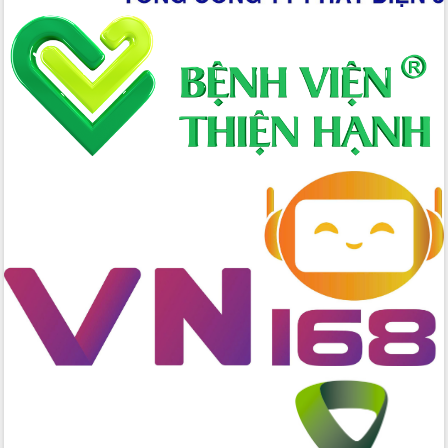
Hòn Yến phát triển du lịch gắn với bảo
tồn biển
Lấy ý kiến điều chỉnh Quy hoạch tỉnh
Đắk Lắk thời kỳ 2021-2030, tầm nhìn
đến năm 2050
Phát động chiến dịch 30 ngày đêm
giải phóng mặt bằng Tuyến đường bộ
ven biển
Đắk Lắk nỗ lực thúc đẩy tăng trưởng
kinh tế từ 10% trở lên trong Quý
II/2026
Đắk Lắk ký kết thỏa thuận hợp tác về
chuyển đổi số giai đoạn 2026 – 2030
với Tập đoàn Bưu chính Viễn thông
Việt Nam
Thứ trưởng Bộ Y tế làm việc với tỉnh
Đắk Lắk về phát triển nhân lực y tế
cho trạm y tế cấp xã
Du lịch Đắk Lắk nâng tầm trải nghiệm
du khách thông qua Hệ thống cơ sở dữ
liệu và Bản đồ số