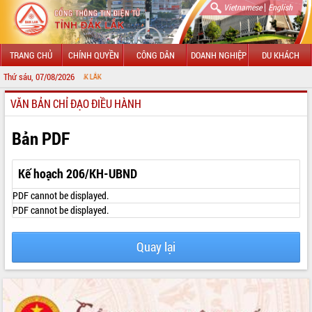
|
Vietnamese
English
TRANG CHỦ
CHÍNH QUYỀN
CÔNG DÂN
DOANH NGHIỆP
DU KHÁCH
Thứ sáu, 07/08/2026
CHÀO MỪ
VĂN BẢN CHỈ ĐẠO ĐIỀU HÀNH
GIỚI THIỆU
LÃNH ĐẠO UBND TỈNH
Bản PDF
TIN TỨC SỰ KIỆN
Kế hoạch 206/KH-UBND
SỞ, BAN, NGÀNH
PDF cannot be displayed.
PDF cannot be displayed.
UBND CÁC XÃ, PHƯỜNG
Quay lại
THÔNG TIN CHỈ ĐẠO ĐIỀU HÀNH
HỆ THỐNG VĂN BẢN
VĂN BẢN HĐND TỈNH