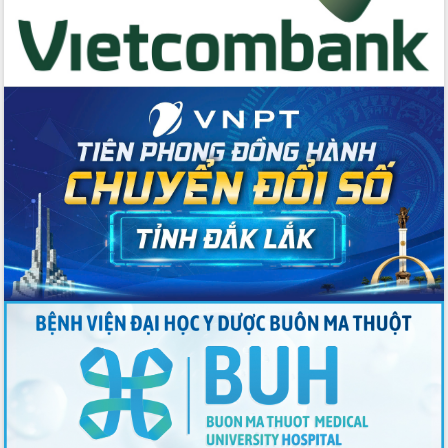
Tập huấn ứng dụng trí tuệ nhân tạo (AI)
trong thương mại điện tử năm 2026
Đoàn đại biểu Quốc hội tỉnh Đắk Lắk
trao đổi thông tin trước Kỳ họp thứ
nhất, Quốc hội khóa XVI
Quyết liệt cải cách hành chính, khơi
thông nguồn lực phát triển
Nâng cao hiệu lực, hiệu quả HĐND
tỉnh thông qua hiện đại hóa hành chính
Xã Ea Phê gắn cải cách hành chính với
chuyển đổi số
Phó Chủ tịch Thường trực UBND tỉnh
Hồ Thị Nguyên Thảo làm việc tại Trung
tâm Phục vụ hành chính công xã Ea
Phê
Xây dựng nền hành chính số đồng
hành cùng nông dân dân, doanh nghiệp
Giai đoạn 2026-2030, Đắk Lắk phấn
đấu có 77% xã đạt chuẩn nông thôn
mới