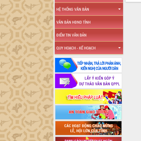
HỆ THỐNG VĂN BẢN
VĂN BẢN HĐND TỈNH
ĐIỂM TIN VĂN BẢN
QUY HOẠCH - KẾ HOẠCH