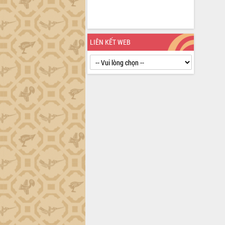
định EUDR
Thứ trưởng Bộ Nông nghiệp và Môi
trường Nguyễn Hoàng Hiệp khảo sát
vùng trồng và doanh nghiệp đóng gói
LIÊN KẾT WEB
sầu riêng tại Đắk Lắk
Trình diễn nghệ thuật chế biến các
món ăn từ sầu riêng
Đắk Lắk công bố Quy hoạch và xúc
tiến đầu tư tỉnh
Ngành cá ngừ Đắk Lắk chủ động thích
ứng để giữ vững thị trường xuất khẩu
Diễn đàn Kinh tế tư nhân Việt Nam đột
phá cơ chế - Hợp tác công tư
Đề án 06 tạo bước ngoặt đột phá trong
cải cách hành chính tỉnh Đắk Lắk
Kết nối tour, đẩy mạnh chuyển đổi số
để phát triển du lịch Đắk Lắk
Khởi động Dự án Đầu tư xây dựng hạ
tầng kỹ thuật Cụm công nghiệp Tân
Tiến