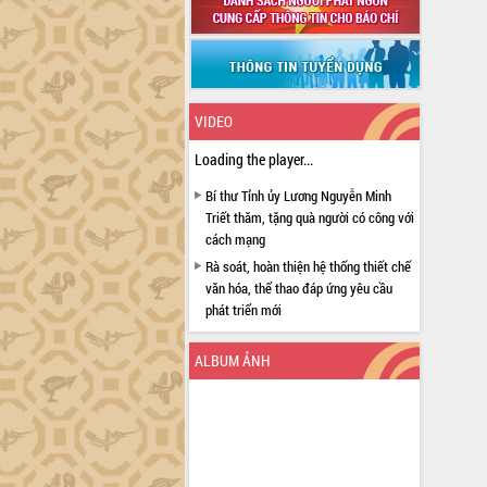
VIDEO
Loading the player...
Bí thư Tỉnh ủy Lương Nguyễn Minh
Triết thăm, tặng quà người có công với
cách mạng
Rà soát, hoàn thiện hệ thống thiết chế
văn hóa, thể thao đáp ứng yêu cầu
phát triển mới
Thường trực HĐND tỉnh Đắk Lắk gặp
mặt Đoàn chuyên gia y tế TP. Hồ Chí
ALBUM ẢNH
Minh
Lễ truy điệu và an táng hài cốt liệt sĩ
tại Nghĩa trang Liệt sĩ xã Sơn Hòa
Bàn giải pháp tháo gỡ khó khăn trong
xuất khẩu sầu riêng và triển khai quy