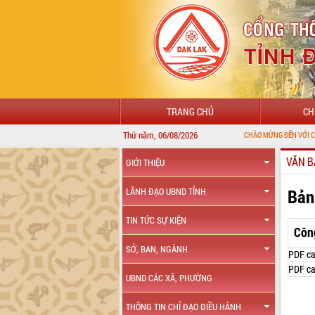
TRANG CHỦ
CH
Thứ năm, 06/08/2026
CHÀO MỪNG ĐẾN VỚI CỔNG THÔNG TI
VĂN B
GIỚI THIỆU
Bản
LÃNH ĐẠO UBND TỈNH
TIN TỨC SỰ KIỆN
Côn
SỞ, BAN, NGÀNH
PDF ca
PDF ca
UBND CÁC XÃ, PHƯỜNG
THÔNG TIN CHỈ ĐẠO ĐIỀU HÀNH