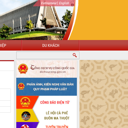
|
Vietnamese
English
IỆP
DU KHÁCH