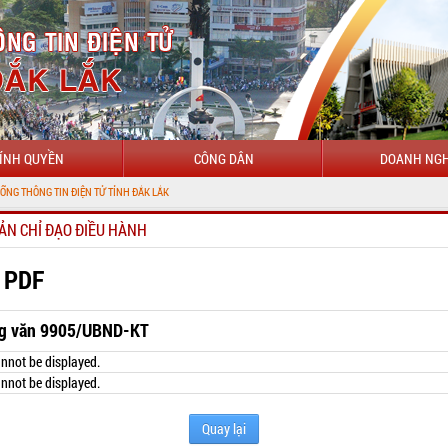
ÍNH QUYỀN
CÔNG DÂN
DOANH NGH
N ĐIỆN TỬ TỈNH ĐẮK LẮK
ẢN CHỈ ĐẠO ĐIỀU HÀNH
 PDF
g văn 9905/UBND-KT
nnot be displayed.
nnot be displayed.
Quay lại