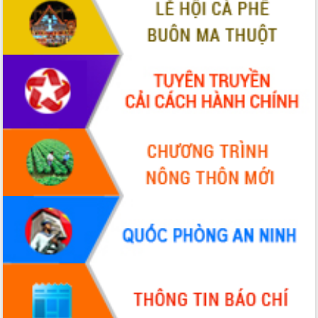
VIDEO
Không có file video nào để phát.
ALBUM ẢNH
LIÊN KẾT WEB