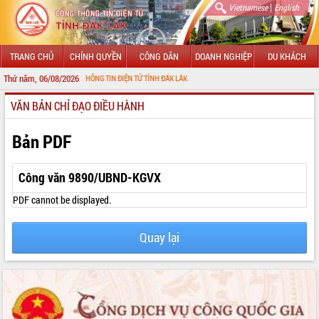
|
Vietnamese
English
TRANG CHỦ
CHÍNH QUYỀN
CÔNG DÂN
DOANH NGHIỆP
DU KHÁCH
Thứ năm, 06/08/2026
N VỚI CỔNG THÔNG TIN ĐIỆN TỬ TỈNH ĐẮK LẮK
VĂN BẢN CHỈ ĐẠO ĐIỀU HÀNH
GIỚI THIỆU
LÃNH ĐẠO UBND TỈNH
Bản PDF
TIN TỨC SỰ KIỆN
Công văn 9890/UBND-KGVX
SỞ, BAN, NGÀNH
PDF cannot be displayed.
UBND CÁC XÃ, PHƯỜNG
Quay lại
THÔNG TIN CHỈ ĐẠO ĐIỀU HÀNH
HỆ THỐNG VĂN BẢN
VĂN BẢN HĐND TỈNH