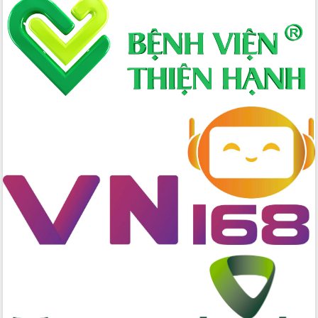
Hòn Yến phát triển du lịch gắn với bảo
tồn biển
Lấy ý kiến điều chỉnh Quy hoạch tỉnh
Đắk Lắk thời kỳ 2021-2030, tầm nhìn
đến năm 2050
Phát động chiến dịch 30 ngày đêm
giải phóng mặt bằng Tuyến đường bộ
ven biển
Đắk Lắk nỗ lực thúc đẩy tăng trưởng
kinh tế từ 10% trở lên trong Quý
II/2026
Đắk Lắk ký kết thỏa thuận hợp tác về
chuyển đổi số giai đoạn 2026 – 2030
với Tập đoàn Bưu chính Viễn thông
Việt Nam
Thứ trưởng Bộ Y tế làm việc với tỉnh
Đắk Lắk về phát triển nhân lực y tế
cho trạm y tế cấp xã
Du lịch Đắk Lắk nâng tầm trải nghiệm
du khách thông qua Hệ thống cơ sở dữ
liệu và Bản đồ số