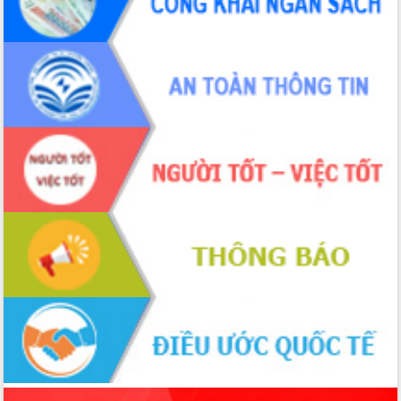
phá cơ chế - Hợp tác công tư
Đề án 06 tạo bước ngoặt đột phá trong
cải cách hành chính tỉnh Đắk Lắk
Kết nối tour, đẩy mạnh chuyển đổi số
để phát triển du lịch Đắk Lắk
Khởi động Dự án Đầu tư xây dựng hạ
tầng kỹ thuật Cụm công nghiệp Tân
Tiến
Gặp mặt các cơ quan báo chí nhân Kỷ
niệm 101 năm Ngày Báo chí Cách
mạng Việt Nam
Đắk Lắk sơ kết 4 năm triển khai thực
hiện Đề án 06 của Chính phủ
Họp báo thông tin về Hội nghị Công bố
Quy hoạch và Xúc tiến đầu tư tỉnh Đắk
Lắk
Khơi thông điểm nghẽn, đẩy nhanh
giải ngân vốn khắc phục thiên tai
HĐND tỉnh thông qua điều chỉnh Quy
hoạch tỉnh thời kỳ 2021-2030