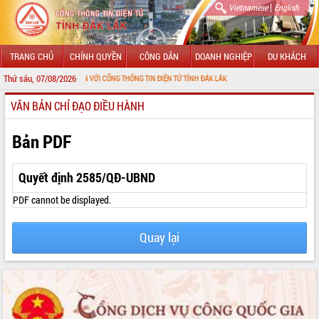
|
Vietnamese
English
TRANG CHỦ
CHÍNH QUYỀN
CÔNG DÂN
DOANH NGHIỆP
DU KHÁCH
Thứ sáu, 07/08/2026
HÀO MỪNG ĐẾN VỚI CỔNG THÔNG TIN ĐIỆN TỬ TỈNH ĐẮK LẮK
VĂN BẢN CHỈ ĐẠO ĐIỀU HÀNH
GIỚI THIỆU
LÃNH ĐẠO UBND TỈNH
Bản PDF
TIN TỨC SỰ KIỆN
Quyết định 2585/QĐ-UBND
SỞ, BAN, NGÀNH
PDF cannot be displayed.
UBND CÁC XÃ, PHƯỜNG
Quay lại
THÔNG TIN CHỈ ĐẠO ĐIỀU HÀNH
HỆ THỐNG VĂN BẢN
VĂN BẢN HĐND TỈNH