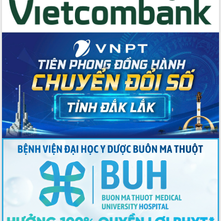
Tập huấn ứng dụng trí tuệ nhân tạo (AI)
trong thương mại điện tử năm 2026
Đoàn đại biểu Quốc hội tỉnh Đắk Lắk
trao đổi thông tin trước Kỳ họp thứ
nhất, Quốc hội khóa XVI
Quyết liệt cải cách hành chính, khơi
thông nguồn lực phát triển
Nâng cao hiệu lực, hiệu quả HĐND
tỉnh thông qua hiện đại hóa hành chính
Xã Ea Phê gắn cải cách hành chính với
chuyển đổi số
Phó Chủ tịch Thường trực UBND tỉnh
Hồ Thị Nguyên Thảo làm việc tại Trung
tâm Phục vụ hành chính công xã Ea
Phê
Xây dựng nền hành chính số đồng
hành cùng nông dân dân, doanh nghiệp
Giai đoạn 2026-2030, Đắk Lắk phấn
đấu có 77% xã đạt chuẩn nông thôn
mới