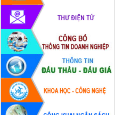
phát triển mới
Thường trực HĐND tỉnh Đắk Lắk gặp
mặt Đoàn chuyên gia y tế TP. Hồ Chí
Minh
Lễ truy điệu và an táng hài cốt liệt sĩ
tại Nghĩa trang Liệt sĩ xã Sơn Hòa
Bàn giải pháp tháo gỡ khó khăn trong
xuất khẩu sầu riêng và triển khai quy
định EUDR
Thứ trưởng Bộ Nông nghiệp và Môi
trường Nguyễn Hoàng Hiệp khảo sát
vùng trồng và doanh nghiệp đóng gói
sầu riêng tại Đắk Lắk
Trình diễn nghệ thuật chế biến các
món ăn từ sầu riêng
Đắk Lắk công bố Quy hoạch và xúc
tiến đầu tư tỉnh
Ngành cá ngừ Đắk Lắk chủ động thích
ứng để giữ vững thị trường xuất khẩu
Diễn đàn Kinh tế tư nhân Việt Nam đột