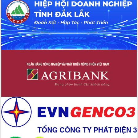
Tháo gỡ những vướng mắc, đẩy mạnh
công tác cải cách thủ tục hành chính
tại Trung tâm Phục vụ hành chính
công tỉnh
Đắk Lắk: Tôn vinh 46 giải pháp tại Hội
thi Sáng tạo Kỹ thuật 2024 - 2025
Đắk Lắk rà soát, điều chỉnh Đề án 190
về phát triển nuôi trồng thủy sản
Phó Chủ tịch UBND tỉnh Đắk Lắk
Trương Công Thái kiểm tra thực địa
Dự án cao tốc Khánh Hòa - Buôn Ma
Thuột
Định vị cà phê Việt Nam như một “di
sản sống” trong dòng chảy toàn cầu
Xây dựng nông thôn mới: Nâng cao đời
sống người dân từ những mô hình thiết
thực
Quyết liệt tháo gỡ vướng mắc, đẩy
nhanh tiến độ các dự án trọng điểm
trong Khu kinh tế Nam Phú Yên