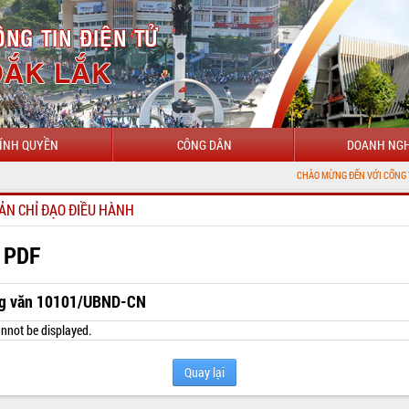
ÍNH QUYỀN
CÔNG DÂN
DOANH NGH
CHÀO MỪNG ĐẾN VỚI CỔNG THÔNG TIN ĐI
ẢN CHỈ ĐẠO ĐIỀU HÀNH
 PDF
g văn 10101/UBND-CN
nnot be displayed.
Quay lại