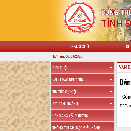
TRANG CHỦ
CH
Thứ năm, 06/08/2026
VĂN B
GIỚI THIỆU
Bản
LÃNH ĐẠO UBND TỈNH
TIN TỨC SỰ KIỆN
Côn
SỞ, BAN, NGÀNH
PDF ca
UBND CÁC XÃ, PHƯỜNG
THÔNG TIN CHỈ ĐẠO ĐIỀU HÀNH