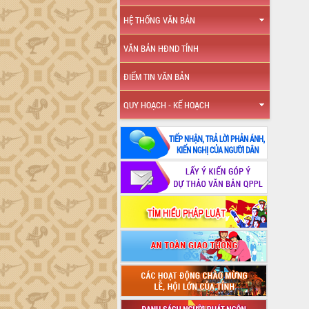
HỆ THỐNG VĂN BẢN
VĂN BẢN HĐND TỈNH
ĐIỂM TIN VĂN BẢN
QUY HOẠCH - KẾ HOẠCH