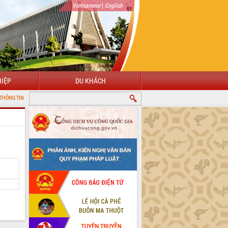
|
Vietnamese
English
IỆP
DU KHÁCH
ỆN TỬ TỈNH ĐẮK LẮK