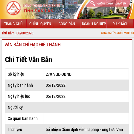
|
Vietnamese
English
TRANG CHỦ
CHÍNH QUYỀN
CÔNG DÂN
DOANH NGHIỆP
DU KHÁCH
Thứ năm, 06/08/2026
CHÀO MỪNG ĐẾN VỚI CỔNG THÔNG TIN
VĂN BẢN CHỈ ĐẠO ĐIỀU HÀNH
GIỚI THIỆU
LÃNH ĐẠO UBND TỈNH
Chi Tiết Văn Bản
TIN TỨC SỰ KIỆN
Số ký hiệu
2707/QĐ-UBND
SỞ, BAN, NGÀNH
Ngày ban hành
05/12/2022
UBND CÁC XÃ, PHƯỜNG
Ngày hiệu lực
05/12/2022
THÔNG TIN CHỈ ĐẠO ĐIỀU HÀNH
Người Ký
HỆ THỐNG VĂN BẢN
Cơ quan ban hành
Trích yếu
bổ nhiệm Giám định viên tư pháp - ông Lưu Văn
VĂN BẢN HĐND TỈNH