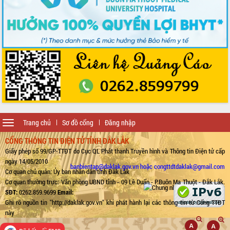
Toggle
Trang chủ
Sơ đồ cổng
Đăng nhập
navigation
CỔNG THÔNG TIN ĐIỆN TỬ TỈNH ĐẮK LẮK
Giấy phép số 99/GP-TTĐT do Cục QL Phát thanh Truyền hình và Thông tin Điện tử cấp
ngày 14/05/2010
banbientap@daklak.gov.vn hoặc congttdtdaklak@gmail.com
Cơ quan chủ quản: Ủy ban nhân dân tỉnh Đắk Lắk
Cơ quan thường trực: Văn phòng UBND tỉnh - 09 Lê Duẩn - P.Buôn Ma Thuột - Đắk Lắk.
SĐT:
0262.859.9699
Email:
Ghi rõ nguồn tin "http://daklak.gov.vn" khi phát hành lại các thông tin từ Cổng TTĐT
này