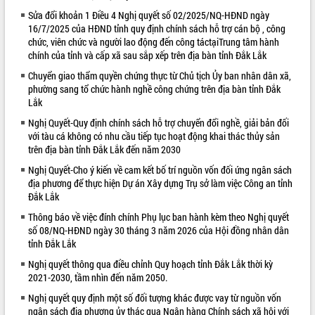
Sửa đổi khoản 1 Điều 4 Nghị quyết số 02/2025/NQ-HĐND ngày
VIDEO
16/7/2025 của HĐND tỉnh quy định chính sách hỗ trợ cán bộ , công
chức, viên chức và người lao động đến công táctạiTrung tâm hành
Không có file video nào để phát.
chính của tỉnh và cấp xã sau sắp xếp trên địa bàn tỉnh Đắk Lắk
ALBUM ẢNH
Chuyển giao thẩm quyền chứng thực từ Chủ tịch Ủy ban nhân dân xã,
phường sang tổ chức hành nghề công chứng trên địa bàn tỉnh Đắk
Lắk
Nghị Quyết-Quy định chính sách hỗ trợ chuyển đổi nghề, giải bản đối
với tàu cá không có nhu cầu tiếp tục hoạt động khai thác thủy sản
trên địa bàn tỉnh Đắk Lắk đến năm 2030
Nghị Quyết-Cho ý kiến về cam kết bố trí nguồn vốn đối ứng ngân sách
địa phương để thực hiện Dự án Xây dựng Trụ sở làm việc Công an tỉnh
Đắk Lắk
LIÊN KẾT WEB
Thông báo về việc đính chính Phụ lục ban hành kèm theo Nghị quyết
số 08/NQ-HĐND ngày 30 tháng 3 năm 2026 của Hội đồng nhân dân
tỉnh Đắk Lắk
Nghị quyết thông qua điều chỉnh Quy hoạch tỉnh Đắk Lắk thời kỳ
2021-2030, tầm nhìn đến năm 2050.
Nghị quyết quy định một số đối tượng khác được vay từ nguồn vốn
ngân sách địa phương ủy thác qua Ngân hàng Chính sách xã hội với