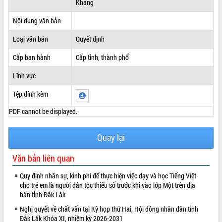
Kháng
ĐIỂM TIN VĂN BẢN
Nội dung văn bản
QUY HOẠCH - KẾ HOẠCH
Loại văn bản
Quyết định
Cấp ban hành
Cấp tỉnh, thành phố
Lĩnh vực
Tệp đính kèm
PDF cannot be displayed.
Quay lại
Văn bản liên quan
Quy định nhân sự, kinh phí để thực hiện việc dạy và học Tiếng Việt
cho trẻ em là người dân tộc thiểu số trước khi vào lớp Một trên địa
bàn tỉnh Đắk Lắk
Nghị quyết về chất vấn tại Kỳ họp thứ Hai, Hội đồng nhân dân tỉnh
Đắk Lắk Khóa XI, nhiệm kỳ 2026-2031