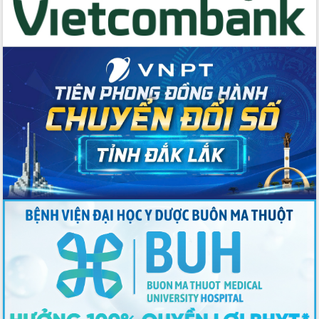
du khách thông qua Hệ thống cơ sở dữ
liệu và Bản đồ số
Tập huấn ứng dụng trí tuệ nhân tạo (AI)
trong thương mại điện tử năm 2026
Đoàn đại biểu Quốc hội tỉnh Đắk Lắk
trao đổi thông tin trước Kỳ họp thứ
nhất, Quốc hội khóa XVI
Quyết liệt cải cách hành chính, khơi
thông nguồn lực phát triển
Nâng cao hiệu lực, hiệu quả HĐND
tỉnh thông qua hiện đại hóa hành chính
Xã Ea Phê gắn cải cách hành chính với
chuyển đổi số
Phó Chủ tịch Thường trực UBND tỉnh
Hồ Thị Nguyên Thảo làm việc tại Trung
tâm Phục vụ hành chính công xã Ea
Phê
Xây dựng nền hành chính số đồng
hành cùng nông dân dân, doanh nghiệp
Giai đoạn 2026-2030, Đắk Lắk phấn