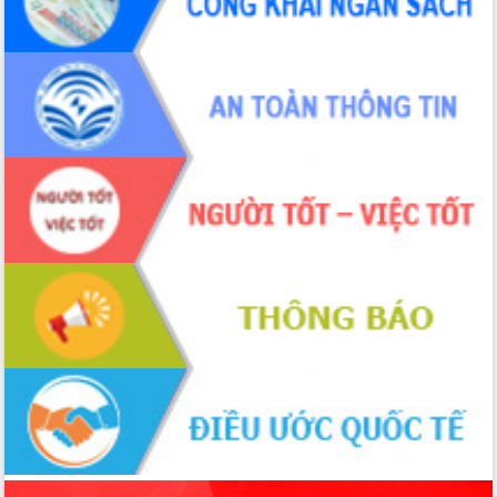
ứng để giữ vững thị trường xuất khẩu
Diễn đàn Kinh tế tư nhân Việt Nam đột
phá cơ chế - Hợp tác công tư
Đề án 06 tạo bước ngoặt đột phá trong
cải cách hành chính tỉnh Đắk Lắk
Kết nối tour, đẩy mạnh chuyển đổi số
để phát triển du lịch Đắk Lắk
Khởi động Dự án Đầu tư xây dựng hạ
tầng kỹ thuật Cụm công nghiệp Tân
Tiến
Gặp mặt các cơ quan báo chí nhân Kỷ
niệm 101 năm Ngày Báo chí Cách
mạng Việt Nam
Đắk Lắk sơ kết 4 năm triển khai thực
hiện Đề án 06 của Chính phủ
Họp báo thông tin về Hội nghị Công bố
Quy hoạch và Xúc tiến đầu tư tỉnh Đắk
Lắk
Khơi thông điểm nghẽn, đẩy nhanh
giải ngân vốn khắc phục thiên tai