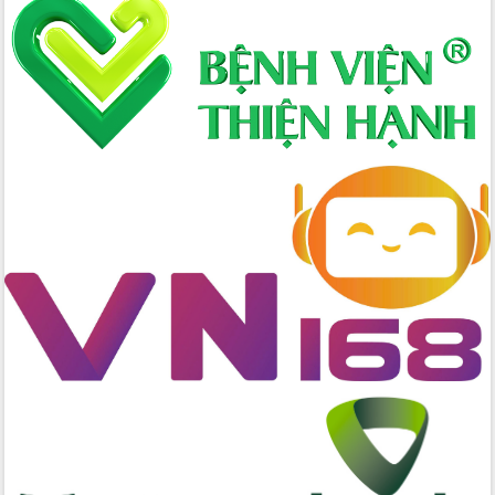
nhanh tiến độ các dự án trọng điểm
trong Khu kinh tế Nam Phú Yên
Hòn Yến phát triển du lịch gắn với bảo
tồn biển
Lấy ý kiến điều chỉnh Quy hoạch tỉnh
Đắk Lắk thời kỳ 2021-2030, tầm nhìn
đến năm 2050
Phát động chiến dịch 30 ngày đêm
giải phóng mặt bằng Tuyến đường bộ
ven biển
Đắk Lắk nỗ lực thúc đẩy tăng trưởng
kinh tế từ 10% trở lên trong Quý
II/2026
Đắk Lắk ký kết thỏa thuận hợp tác về
chuyển đổi số giai đoạn 2026 – 2030
với Tập đoàn Bưu chính Viễn thông
Việt Nam
Thứ trưởng Bộ Y tế làm việc với tỉnh
Đắk Lắk về phát triển nhân lực y tế
cho trạm y tế cấp xã
Du lịch Đắk Lắk nâng tầm trải nghiệm