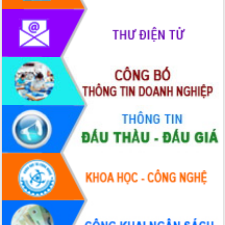
Rà soát, hoàn thiện hệ thống thiết chế
văn hóa, thể thao đáp ứng yêu cầu
phát triển mới
Thường trực HĐND tỉnh Đắk Lắk gặp
mặt Đoàn chuyên gia y tế TP. Hồ Chí
Minh
Lễ truy điệu và an táng hài cốt liệt sĩ
tại Nghĩa trang Liệt sĩ xã Sơn Hòa
Bàn giải pháp tháo gỡ khó khăn trong
xuất khẩu sầu riêng và triển khai quy
định EUDR
Thứ trưởng Bộ Nông nghiệp và Môi
trường Nguyễn Hoàng Hiệp khảo sát
vùng trồng và doanh nghiệp đóng gói
sầu riêng tại Đắk Lắk
Trình diễn nghệ thuật chế biến các
món ăn từ sầu riêng
Đắk Lắk công bố Quy hoạch và xúc
tiến đầu tư tỉnh
Ngành cá ngừ Đắk Lắk chủ động thích