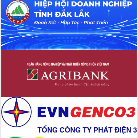
hiện nhiệm vụ quản lý tài sản công
hàng tuần
Tháo gỡ những vướng mắc, đẩy mạnh
công tác cải cách thủ tục hành chính
tại Trung tâm Phục vụ hành chính
công tỉnh
Đắk Lắk: Tôn vinh 46 giải pháp tại Hội
thi Sáng tạo Kỹ thuật 2024 - 2025
Đắk Lắk rà soát, điều chỉnh Đề án 190
về phát triển nuôi trồng thủy sản
Phó Chủ tịch UBND tỉnh Đắk Lắk
Trương Công Thái kiểm tra thực địa
Dự án cao tốc Khánh Hòa - Buôn Ma
Thuột
Định vị cà phê Việt Nam như một “di
sản sống” trong dòng chảy toàn cầu
Xây dựng nông thôn mới: Nâng cao đời
sống người dân từ những mô hình thiết
thực
Quyết liệt tháo gỡ vướng mắc, đẩy