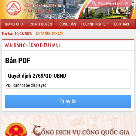
|
Vietnamese
English
TRANG CHỦ
CHÍNH QUYỀN
CÔNG DÂN
DOANH NGHIỆP
DU KHÁCH
Thứ hai, 10/08/2026
 THÔNG TIN ĐIỆN TỬ TỈNH ĐẮK LẮK
VĂN BẢN CHỈ ĐẠO ĐIỀU HÀNH
GIỚI THIỆU
LÃNH ĐẠO UBND TỈNH
Bản PDF
TIN TỨC SỰ KIỆN
Quyết định 2769/QĐ-UBND
SỞ, BAN, NGÀNH
PDF cannot be displayed.
UBND CÁC XÃ, PHƯỜNG
Quay lại
THÔNG TIN CHỈ ĐẠO ĐIỀU HÀNH
HỆ THỐNG VĂN BẢN
VĂN BẢN HĐND TỈNH