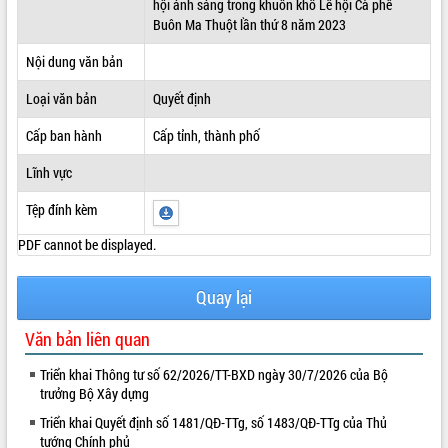
hội ánh sáng trong khuôn khổ Lễ hội Cà phê
Buôn Ma Thuột lần thứ 8 năm 2023
ĐIỂM TIN VĂN BẢN
Nội dung văn bản
QUY HOẠCH - KẾ HOẠCH
Loại văn bản
Quyết định
Cấp ban hành
Cấp tỉnh, thành phố
Lĩnh vực
Tệp đính kèm
PDF cannot be displayed.
Quay lại
Văn bản liên quan
Triển khai Thông tư số 62/2026/TT-BXD ngày 30/7/2026 của Bộ
trưởng Bộ Xây dựng
Triển khai Quyết định số 1481/QĐ-TTg, số 1483/QĐ-TTg của Thủ
tướng Chính phủ