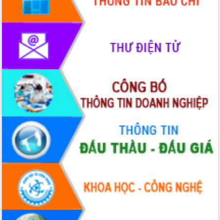
doanh nghiệp nhà nước
Hội nghị triển khai kết nối mạng
truyền số liệu chuyên dùng phục vụ cơ
quan Đảng, Nhà nước
Lễ phát động chuỗi hoạt động chung
tay làm sạch môi trường
Xã Ea Kar bước chuyển mình trong
công tác cải cách hành chính mô hình
mới
UBND tỉnh họp báo định kỳ tháng 4
năm 2026
Hội thảo khoa học “Giải pháp thúc đẩy
phát triển nền kinh tế xanh tại tỉnh
Đắk Lắk”
Tăng cường giám sát, đôn đốc thực
hiện nhiệm vụ quản lý tài sản công
hàng tuần
Tháo gỡ những vướng mắc, đẩy mạnh
công tác cải cách thủ tục hành chính
tại Trung tâm Phục vụ hành chính
công tỉnh