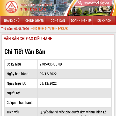
|
Vietnamese
English
TRANG CHỦ
CHÍNH QUYỀN
CÔNG DÂN
DOANH NGHIỆP
DU KHÁCH
Thứ năm, 06/08/2026
N VỚI CỔNG THÔNG TIN ĐIỆN TỬ TỈNH ĐẮK LẮK
VĂN BẢN CHỈ ĐẠO ĐIỀU HÀNH
GIỚI THIỆU
LÃNH ĐẠO UBND TỈNH
Chi Tiết Văn Bản
TIN TỨC SỰ KIỆN
Số ký hiệu
2785/QĐ-UBND
SỞ, BAN, NGÀNH
Ngày ban hành
09/12/2022
UBND CÁC XÃ, PHƯỜNG
Ngày hiệu lực
09/12/2022
THÔNG TIN CHỈ ĐẠO ĐIỀU HÀNH
Người Ký
HỆ THỐNG VĂN BẢN
Cơ quan ban hành
Trích yếu
Quyết định về việc phê duyệt đơn vị thực hiện Lễ
VĂN BẢN HĐND TỈNH