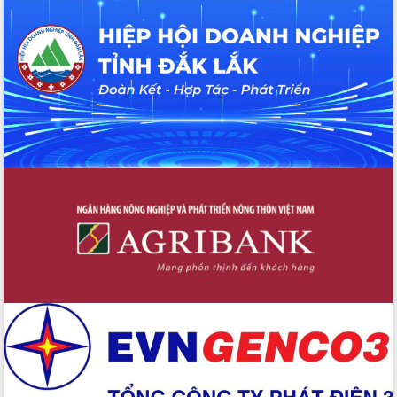
nhất, Quốc hội khóa XVI
Quyết liệt cải cách hành chính, khơi
thông nguồn lực phát triển
Nâng cao hiệu lực, hiệu quả HĐND
tỉnh thông qua hiện đại hóa hành chính
Xã Ea Phê gắn cải cách hành chính với
chuyển đổi số
Phó Chủ tịch Thường trực UBND tỉnh
Hồ Thị Nguyên Thảo làm việc tại Trung
tâm Phục vụ hành chính công xã Ea
Phê
Xây dựng nền hành chính số đồng
hành cùng nông dân dân, doanh nghiệp
Giai đoạn 2026-2030, Đắk Lắk phấn
đấu có 77% xã đạt chuẩn nông thôn
mới
Chuyển đổi số 'mở đường' cho nông
nghiệp Đắk Lắk tăng trưởng bứt phá
Triển khai đồng bộ đo đạc, lập hồ sơ
địa chính, hoàn thiện cơ sở dữ liệu đất
đai