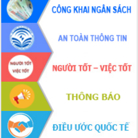
Đắk Lắk: Tôn vinh 46 giải pháp tại Hội
thi Sáng tạo Kỹ thuật 2024 - 2025
Đắk Lắk rà soát, điều chỉnh Đề án 190
về phát triển nuôi trồng thủy sản
Phó Chủ tịch UBND tỉnh Đắk Lắk
Trương Công Thái kiểm tra thực địa
Dự án cao tốc Khánh Hòa - Buôn Ma
Thuột
Định vị cà phê Việt Nam như một “di
sản sống” trong dòng chảy toàn cầu
Xây dựng nông thôn mới: Nâng cao đời
sống người dân từ những mô hình thiết
thực
Quyết liệt tháo gỡ vướng mắc, đẩy
nhanh tiến độ các dự án trọng điểm
trong Khu kinh tế Nam Phú Yên
Hòn Yến phát triển du lịch gắn với bảo
tồn biển
Lấy ý kiến điều chỉnh Quy hoạch tỉnh
Đắk Lắk thời kỳ 2021-2030, tầm nhìn