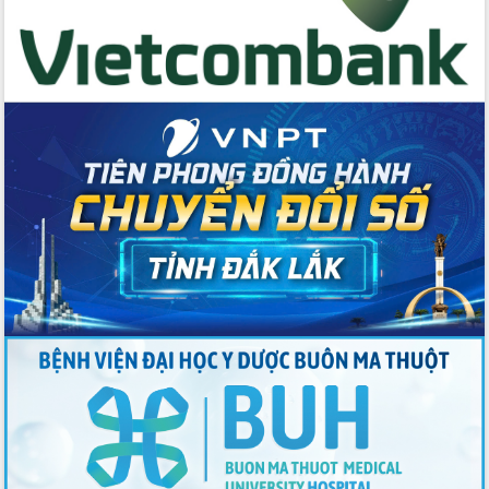
Huy giữ chức Bí thư Đảng ủy Ủy Ban
Nhân dân tỉnh
Bệnh án điện tử thúc đẩy chuyển đổi
số y tế tại Đắk Lắk
Chuyển đổi số thư viện: Mở rộng
không gian tri thức trong thời đại số
Đánh giá, rút kinh nghiệm công tác tổ
chức diễn tập trước ngày bầu cử
Chương trình “Gặp gỡ hữu nghị –
Friendship Meeting New Year 2026”
Bầu cử Quốc hội và HĐND: Cử tri Đắk
Lắk gửi gắm niềm tin, kỳ vọng vào lá
phiếu
Đắk Lắk sẵn sàng các điều kiện cho
Ngày hội bầu cử đại biểu Quốc hội
khóa XVI và HĐND các cấp nhiệm kỳ
2026-2031
Đảm bảo cuộc bầu cử đại biểu Quốc
hội và đại biểu HĐND các cấp diễn ra
an toàn, hiệu quả, đúng quy định