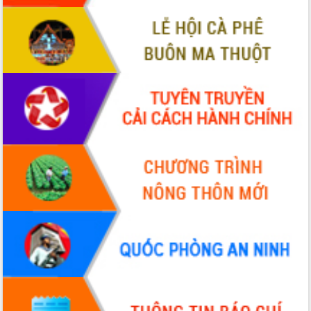
để phát triển du lịch Đắk Lắk
Khởi động Dự án Đầu tư xây dựng hạ
tầng kỹ thuật Cụm công nghiệp Tân
Tiến
Gặp mặt các cơ quan báo chí nhân Kỷ
niệm 101 năm Ngày Báo chí Cách
mạng Việt Nam
Đắk Lắk sơ kết 4 năm triển khai thực
hiện Đề án 06 của Chính phủ
Họp báo thông tin về Hội nghị Công bố
Quy hoạch và Xúc tiến đầu tư tỉnh Đắk
Lắk
Khơi thông điểm nghẽn, đẩy nhanh
giải ngân vốn khắc phục thiên tai
HĐND tỉnh thông qua điều chỉnh Quy
hoạch tỉnh thời kỳ 2021-2030
Hội thảo góp ý hồ sơ điều chỉnh quy
hoạch tỉnh Đắk Lắk thời kỳ 2021-2030,
tầm nhìn đến năm 2050
Nâng cao hiệu quả hoạt động của các