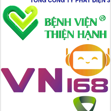
Ứng dụng sinh trắc học - Bước tiến
trong hành trình chuyển đổi số tại Đắk
Lắk
Đắk Lắk nâng cao hiệu quả công tác
Đảng từ Sổ tay đảng viên điện tử
Đắk Lắk đẩy mạnh nuôi biển công
nghệ, hướng tới phát triển thủy sản
bền vững
Tập huấn nâng cao năng lực triển khai
chuyển đổi số cho cán bộ, công chức
cấp xã
Đắk Lắk phát động hưởng ứng Ngày
Quyền của người tiêu dùng Việt Nam
2026
Đẩy mạnh cải cách hành chính, quyết
tâm đạt được mục tiêu tăng trưởng
hai con số trong năm 2026
Tổ chức trang trọng Lễ hội Đền thờ
Lương Văn Chánh năm 2026
Phó Bí thư Tỉnh ủy Đắk Lắk Đỗ Hữu