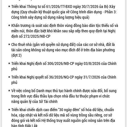
Triển khai Thông tư số 61/2026/TT-BXD ngày 30/7/2026 ủa Bộ Xây
VIDEO
dựng (Quy chuẩn kỹ thuật quốc gia về Công trình dân dụng - Phần 3:
Công trình xây dựng sử dụng năng lượng hiệu quả)
Loading the player...
Khẩn trương rà soát xác định thôn vùng đồng bào dân tộc thiểu số và
Lễ truy tặng danh hiệu “Bà Mẹ Việt
miền núi, thôn đặc biệt khó khăn sau sắp xếp theo quy định tại Nghị
Nam Anh hùng” và trao Huân chương
định số 272/2025/NĐ-CP
Lao động
Cho thuê nhà (gắn với quyền sử dụng đất) của các cơ sở nhà, đất là
UBND tỉnh Đắk Lắk triển khai nhiệm
tài sản công không sử dụng vào mục đích để ở trên địa bàn phường
vụ 6 tháng cuối năm 2026
(đợt 2)
Kỳ họp thứ Hai, Hội đồng nhân dân
Triển khai Nghị định số 306/2026/NĐ-CP ngày 03/8/2026 của Chính
tỉnh khóa XI quyết nghị nhiều nội dung
phủ
quan trọng
ALBUM ẢNH
Bí thư Tỉnh ủy Lương Nguyễn Minh
Triển khai Nghị quyết số 36/2026/NQ-CP ngày 31/7/2026 của Chính
phủ
Triết thăm, tặng quà người có công với
cách mạng
Về việc công bố Danh mục thủ tục hành chính được sửa đổi, bổ sung
Rà soát, hoàn thiện hệ thống thiết chế
trong lĩnh vực đấu thầu lựa chọn nhà đầu tư thuộc phạm vi chức
văn hóa, thể thao đáp ứng yêu cầu
năng quản lý của Sở Tài chính
phát triển mới
Triển khai chiến dịch cao điểm "30 ngày đêm" số hóa dữ liệu, chuẩn
Thường trực HĐND tỉnh Đắk Lắk gặp
hóa, cập nhật và kết nối dữ liệu mã số vùng trồng sầu riêng, cơ sở
mặt Đoàn chuyên gia y tế TP. Hồ Chí
đóng gói và kết nối Hệ thống truy xuất nguồn gốc nông sản trên địa
Minh
bàn tỉnh Đắk Lắk
LIÊN KẾT WEB