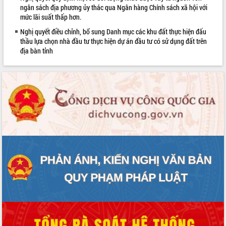
ngân sách địa phương ủy thác qua Ngân hàng Chính sách xã hội với
phát triển mới
mức lãi suất thấp hơn.
Thường trực HĐND tỉnh Đắk Lắk gặp
Nghị quyết điều chỉnh, bổ sung Danh mục các khu đất thực hiện đấu
mặt Đoàn chuyên gia y tế TP. Hồ Chí
thầu lựa chọn nhà đầu tư thực hiện dự án đầu tư có sử dụng đất trên
Minh
địa bàn tỉnh
Lễ truy điệu và an táng hài cốt liệt sĩ
tại Nghĩa trang Liệt sĩ xã Sơn Hòa
Bàn giải pháp tháo gỡ khó khăn trong
xuất khẩu sầu riêng và triển khai quy
định EUDR
Thứ trưởng Bộ Nông nghiệp và Môi
trường Nguyễn Hoàng Hiệp khảo sát
vùng trồng và doanh nghiệp đóng gói
sầu riêng tại Đắk Lắk
Trình diễn nghệ thuật chế biến các
món ăn từ sầu riêng
Đắk Lắk công bố Quy hoạch và xúc
tiến đầu tư tỉnh
Ngành cá ngừ Đắk Lắk chủ động thích
ứng để giữ vững thị trường xuất khẩu
Diễn đàn Kinh tế tư nhân Việt Nam đột