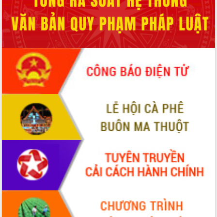
phá cơ chế - Hợp tác công tư
Đề án 06 tạo bước ngoặt đột phá trong
cải cách hành chính tỉnh Đắk Lắk
Kết nối tour, đẩy mạnh chuyển đổi số
để phát triển du lịch Đắk Lắk
Khởi động Dự án Đầu tư xây dựng hạ
tầng kỹ thuật Cụm công nghiệp Tân
Tiến
Gặp mặt các cơ quan báo chí nhân Kỷ
niệm 101 năm Ngày Báo chí Cách
mạng Việt Nam
Đắk Lắk sơ kết 4 năm triển khai thực
hiện Đề án 06 của Chính phủ
Họp báo thông tin về Hội nghị Công bố
Quy hoạch và Xúc tiến đầu tư tỉnh Đắk
Lắk
Khơi thông điểm nghẽn, đẩy nhanh
giải ngân vốn khắc phục thiên tai
HĐND tỉnh thông qua điều chỉnh Quy
hoạch tỉnh thời kỳ 2021-2030