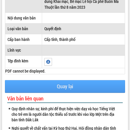
dung Khai mạc, Bế mạc Lễ hội Cà phê Buôn Ma
Thuột lần thứ 8 năm 2023
ĐIỂM TIN VĂN BẢN
Nội dung văn bản
QUY HOẠCH - KẾ HOẠCH
Loại văn bản
Quyết định
Cấp ban hành
Cấp tỉnh, thành phố
Lĩnh vực
Tệp đính kèm
PDF cannot be displayed.
Quay lại
Văn bản liên quan
Quy định nhân sự, kinh phí để thực hiện việc dạy và học Tiếng Việt
cho trẻ em là người dân tộc thiểu số trước khi vào lớp Một trên địa
bàn tỉnh Đắk Lắk
Nghị quyết về chất vấn tại Kỳ họp thứ Hai, Hội đồng nhân dân tỉnh