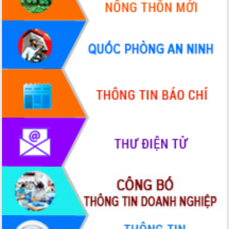
Hội thảo góp ý hồ sơ điều chỉnh quy
hoạch tỉnh Đắk Lắk thời kỳ 2021-2030,
tầm nhìn đến năm 2050
Nâng cao hiệu quả hoạt động của các
doanh nghiệp nhà nước
Hội nghị triển khai kết nối mạng
truyền số liệu chuyên dùng phục vụ cơ
quan Đảng, Nhà nước
Lễ phát động chuỗi hoạt động chung
tay làm sạch môi trường
Xã Ea Kar bước chuyển mình trong
công tác cải cách hành chính mô hình
mới
UBND tỉnh họp báo định kỳ tháng 4
năm 2026
Hội thảo khoa học “Giải pháp thúc đẩy
phát triển nền kinh tế xanh tại tỉnh
Đắk Lắk”
Tăng cường giám sát, đôn đốc thực
hiện nhiệm vụ quản lý tài sản công
hàng tuần