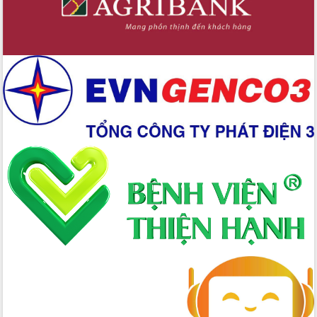
Chuyển đổi số 'mở đường' cho nông
nghiệp Đắk Lắk tăng trưởng bứt phá
Triển khai đồng bộ đo đạc, lập hồ sơ
địa chính, hoàn thiện cơ sở dữ liệu đất
đai
Ứng dụng sinh trắc học - Bước tiến
trong hành trình chuyển đổi số tại Đắk
Lắk
Đắk Lắk nâng cao hiệu quả công tác
Đảng từ Sổ tay đảng viên điện tử
Đắk Lắk đẩy mạnh nuôi biển công
nghệ, hướng tới phát triển thủy sản
bền vững
Tập huấn nâng cao năng lực triển khai
chuyển đổi số cho cán bộ, công chức
cấp xã
Đắk Lắk phát động hưởng ứng Ngày
Quyền của người tiêu dùng Việt Nam
2026
Đẩy mạnh cải cách hành chính, quyết
tâm đạt được mục tiêu tăng trưởng