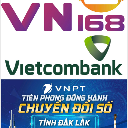
hai con số trong năm 2026
Tổ chức trang trọng Lễ hội Đền thờ
Lương Văn Chánh năm 2026
Phó Bí thư Tỉnh ủy Đắk Lắk Đỗ Hữu
Huy giữ chức Bí thư Đảng ủy Ủy Ban
Nhân dân tỉnh
Bệnh án điện tử thúc đẩy chuyển đổi
số y tế tại Đắk Lắk
Chuyển đổi số thư viện: Mở rộng
không gian tri thức trong thời đại số
Đánh giá, rút kinh nghiệm công tác tổ
chức diễn tập trước ngày bầu cử
Chương trình “Gặp gỡ hữu nghị –
Friendship Meeting New Year 2026”
Bầu cử Quốc hội và HĐND: Cử tri Đắk
Lắk gửi gắm niềm tin, kỳ vọng vào lá
phiếu
Đắk Lắk sẵn sàng các điều kiện cho
Ngày hội bầu cử đại biểu Quốc hội
khóa XVI và HĐND các cấp nhiệm kỳ