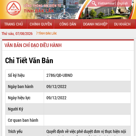
|
Vietnamese
English
TRANG CHỦ
CHÍNH QUYỀN
CÔNG DÂN
DOANH NGHIỆP
DU KHÁCH
Thứ sáu, 07/08/2026
 TIN ĐIỆN TỬ TỈNH ĐẮK LẮK
VĂN BẢN CHỈ ĐẠO ĐIỀU HÀNH
GIỚI THIỆU
LÃNH ĐẠO UBND TỈNH
Chi Tiết Văn Bản
TIN TỨC SỰ KIỆN
Số ký hiệu
2786/QĐ-UBND
SỞ, BAN, NGÀNH
Ngày ban hành
09/12/2022
UBND CÁC XÃ, PHƯỜNG
Ngày hiệu lực
09/12/2022
THÔNG TIN CHỈ ĐẠO ĐIỀU HÀNH
Người Ký
HỆ THỐNG VĂN BẢN
Cơ quan ban hành
Trích yếu
Quyết định về việc phê duyệt đơn vị thực hiện nội
VĂN BẢN HĐND TỈNH