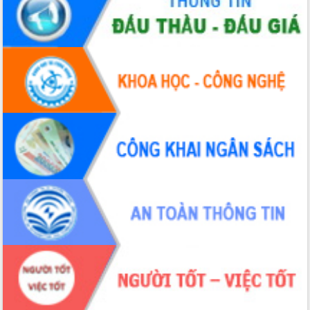
Tháo gỡ những vướng mắc, đẩy mạnh
công tác cải cách thủ tục hành chính
tại Trung tâm Phục vụ hành chính
công tỉnh
Đắk Lắk: Tôn vinh 46 giải pháp tại Hội
thi Sáng tạo Kỹ thuật 2024 - 2025
Đắk Lắk rà soát, điều chỉnh Đề án 190
về phát triển nuôi trồng thủy sản
Phó Chủ tịch UBND tỉnh Đắk Lắk
Trương Công Thái kiểm tra thực địa
Dự án cao tốc Khánh Hòa - Buôn Ma
Thuột
Định vị cà phê Việt Nam như một “di
sản sống” trong dòng chảy toàn cầu
Xây dựng nông thôn mới: Nâng cao đời
sống người dân từ những mô hình thiết
thực
Quyết liệt tháo gỡ vướng mắc, đẩy
nhanh tiến độ các dự án trọng điểm
trong Khu kinh tế Nam Phú Yên