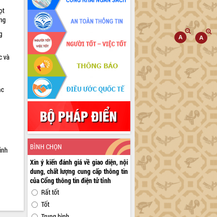
ọt
ờng
g
c và
ác
a
BÌNH CHỌN
inh
Xin ý kiến đánh giá về giao diện, nội
dung, chất lượng cung cấp thông tin
của Cổng thông tin điện tử tỉnh
Rất tốt
Tốt
Trung bình