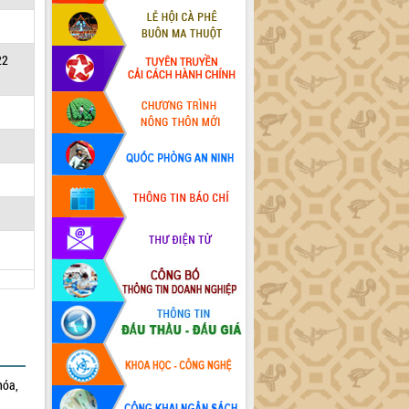
22
hóa,