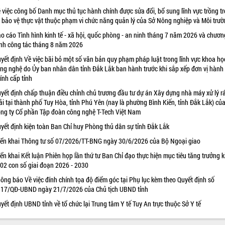
 việc công bố Danh mục thủ tục hành chính được sửa đổi, bổ sung lĩnh vực trồng tr
 bảo vệ thực vật thuộc phạm vi chức năng quản lý của Sở Nông nghiệp và Môi trư
o cáo Tình hình kinh tế - xã hội, quốc phòng - an ninh tháng 7 năm 2026 và chươn
ình công tác tháng 8 năm 2026
yết định Về việc bãi bỏ một số văn bản quy phạm pháp luật trong lĩnh vực khoa họ
ng nghệ do Ủy ban nhân dân tỉnh Đắk Lắk ban hành trước khi sắp xếp đơn vị hành
ính cấp tỉnh
yết định chấp thuận điều chỉnh chủ trương đầu tư dự án Xây dựng nhà máy xử lý r
ải tại thành phố Tuy Hòa, tỉnh Phú Yên (nay là phường Bình Kiến, tỉnh Đắk Lắk) củ
ng ty Cổ phần Tập đoàn công nghệ T-Tech Việt Nam
yết định kiện toàn Ban Chỉ huy Phòng thủ dân sự tỉnh Đắk Lắk
iển khai Thông tư số 07/2026/TT-BNG ngày 30/6/2026 của Bộ Ngoại giao
iển khai Kết luận Phiên họp lần thứ tư Ban Chỉ đạo thực hiện mục tiêu tăng trưởng k
 02 con số giai đoạn 2026 - 2030
ông báo Về việc đính chính tọa độ điểm góc tại Phụ lục kèm theo Quyết định số
17/QĐ-UBND ngày 21/7/2026 của Chủ tịch UBND tỉnh
yết định UBND tỉnh về tổ chức lại Trung tâm Y tế Tuy An trực thuộc Sở Y tế