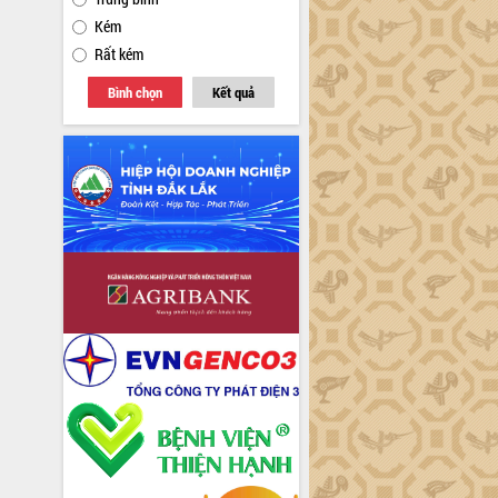
Kém
Rất kém
Bình chọn
Kết quả