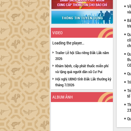
Về
và
Bá
tr
VIDEO
Qu
cô
Loading the player...
ch
Trailer Lễ hội Sầu riêng Đắk Lắk năm
Qu
2026
th
Cô
Khám bệnh, cấp phát thuốc miễn phí
và tặng quà người dân xã Cư Pui
Qu
Hội nghị UBND tỉnh Đắk Lắk thường kỳ
Tr
tháng 7/2026
Tr
Lễ truy tặng danh hiệu “Bà Mẹ Việt
tế
ALBUM ẢNH
Nam Anh hùng” và trao Huân chương
Lao động
Th
23
UBND tỉnh Đắk Lắk triển khai nhiệm
vụ 6 tháng cuối năm 2026
Qu
Kỳ họp thứ Hai, Hội đồng nhân dân
tỉnh khóa XI quyết nghị nhiều nội dung