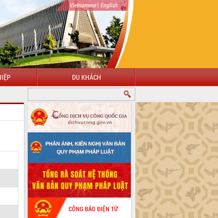
|
Vietnamese
English
IỆP
DU KHÁCH