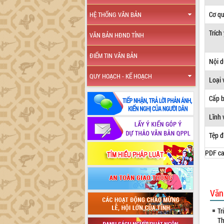
Cơ q
HỆ THỐNG VĂN BẢN
Trích
VĂN BẢN HĐND TỈNH
ĐIỂM TIN VĂN BẢN
Nội 
QUY HOẠCH - KẾ HOẠCH
Loại 
Cấp 
Lĩnh 
Tệp đ
PDF ca
Văn
Tr
Th