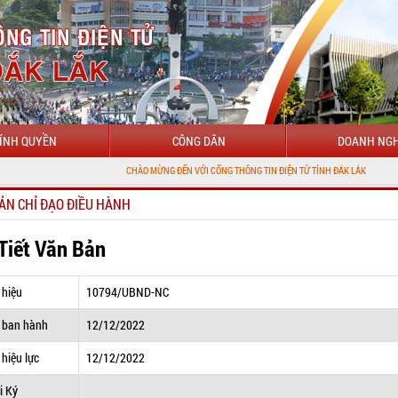
ÍNH QUYỀN
CÔNG DÂN
DOANH NGH
CHÀO MỪNG ĐẾN VỚI CỔNG THÔNG TIN ĐIỆN TỬ TỈNH ĐẮK LẮK
ẢN CHỈ ĐẠO ĐIỀU HÀNH
 Tiết Văn Bản
 hiệu
10794/UBND-NC
 ban hành
12/12/2022
hiệu lực
12/12/2022
i Ký