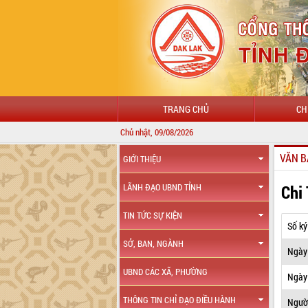
TRANG CHỦ
CH
Chủ nhật, 09/08/2026
VĂN B
GIỚI THIỆU
Chi
LÃNH ĐẠO UBND TỈNH
TIN TỨC SỰ KIỆN
Số ký
SỞ, BAN, NGÀNH
Ngày
UBND CÁC XÃ, PHƯỜNG
Ngày 
THÔNG TIN CHỈ ĐẠO ĐIỀU HÀNH
Ngườ