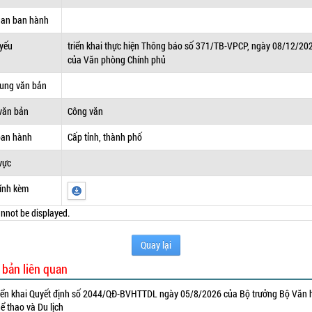
uan ban hành
 yếu
triển khai thực hiện Thông báo số 371/TB-VPCP, ngày 08/12/20
của Văn phòng Chính phủ
dung văn bản
văn bản
Công văn
ban hành
Cấp tỉnh, thành phố
vực
ính kèm
nnot be displayed.
Quay lại
 bản liên quan
iển khai Quyết định số 2044/QĐ-BVHTTDL ngày 05/8/2026 của Bộ trưởng Bộ Văn 
ể thao và Du lịch