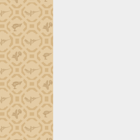
món ăn từ sầu riêng
Đắk Lắk công bố Quy hoạch và xúc
tiến đầu tư tỉnh
Ngành cá ngừ Đắk Lắk chủ động thích
ứng để giữ vững thị trường xuất khẩu
Diễn đàn Kinh tế tư nhân Việt Nam đột
phá cơ chế - Hợp tác công tư
Đề án 06 tạo bước ngoặt đột phá trong
cải cách hành chính tỉnh Đắk Lắk
Kết nối tour, đẩy mạnh chuyển đổi số
để phát triển du lịch Đắk Lắk
Khởi động Dự án Đầu tư xây dựng hạ
tầng kỹ thuật Cụm công nghiệp Tân
Tiến
Gặp mặt các cơ quan báo chí nhân Kỷ
niệm 101 năm Ngày Báo chí Cách
mạng Việt Nam
Đắk Lắk sơ kết 4 năm triển khai thực
hiện Đề án 06 của Chính phủ
Họp báo thông tin về Hội nghị Công bố