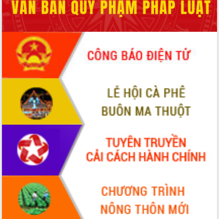
phá cơ chế - Hợp tác công tư
Đề án 06 tạo bước ngoặt đột phá trong
cải cách hành chính tỉnh Đắk Lắk
Kết nối tour, đẩy mạnh chuyển đổi số
để phát triển du lịch Đắk Lắk
Khởi động Dự án Đầu tư xây dựng hạ
tầng kỹ thuật Cụm công nghiệp Tân
Tiến
Gặp mặt các cơ quan báo chí nhân Kỷ
niệm 101 năm Ngày Báo chí Cách
mạng Việt Nam
Đắk Lắk sơ kết 4 năm triển khai thực
hiện Đề án 06 của Chính phủ
Họp báo thông tin về Hội nghị Công bố
Quy hoạch và Xúc tiến đầu tư tỉnh Đắk
Lắk
Khơi thông điểm nghẽn, đẩy nhanh
giải ngân vốn khắc phục thiên tai
HĐND tỉnh thông qua điều chỉnh Quy
hoạch tỉnh thời kỳ 2021-2030