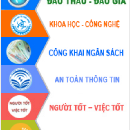
Tháo gỡ những vướng mắc, đẩy mạnh
công tác cải cách thủ tục hành chính
tại Trung tâm Phục vụ hành chính
công tỉnh
Đắk Lắk: Tôn vinh 46 giải pháp tại Hội
thi Sáng tạo Kỹ thuật 2024 - 2025
Đắk Lắk rà soát, điều chỉnh Đề án 190
về phát triển nuôi trồng thủy sản
Phó Chủ tịch UBND tỉnh Đắk Lắk
Trương Công Thái kiểm tra thực địa
Dự án cao tốc Khánh Hòa - Buôn Ma
Thuột
Định vị cà phê Việt Nam như một “di
sản sống” trong dòng chảy toàn cầu
Xây dựng nông thôn mới: Nâng cao đời
sống người dân từ những mô hình thiết
thực
Quyết liệt tháo gỡ vướng mắc, đẩy
nhanh tiến độ các dự án trọng điểm
trong Khu kinh tế Nam Phú Yên