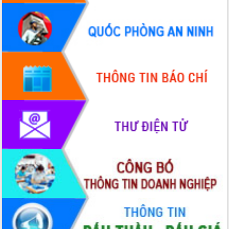
Hội thảo góp ý hồ sơ điều chỉnh quy
hoạch tỉnh Đắk Lắk thời kỳ 2021-2030,
tầm nhìn đến năm 2050
Nâng cao hiệu quả hoạt động của các
doanh nghiệp nhà nước
Hội nghị triển khai kết nối mạng
truyền số liệu chuyên dùng phục vụ cơ
quan Đảng, Nhà nước
Lễ phát động chuỗi hoạt động chung
tay làm sạch môi trường
Xã Ea Kar bước chuyển mình trong
công tác cải cách hành chính mô hình
mới
UBND tỉnh họp báo định kỳ tháng 4
năm 2026
Hội thảo khoa học “Giải pháp thúc đẩy
phát triển nền kinh tế xanh tại tỉnh
Đắk Lắk”
Tăng cường giám sát, đôn đốc thực
hiện nhiệm vụ quản lý tài sản công
hàng tuần