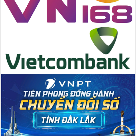
hai con số trong năm 2026
Tổ chức trang trọng Lễ hội Đền thờ
Lương Văn Chánh năm 2026
Phó Bí thư Tỉnh ủy Đắk Lắk Đỗ Hữu
Huy giữ chức Bí thư Đảng ủy Ủy Ban
Nhân dân tỉnh
Bệnh án điện tử thúc đẩy chuyển đổi
số y tế tại Đắk Lắk
Chuyển đổi số thư viện: Mở rộng
không gian tri thức trong thời đại số
Đánh giá, rút kinh nghiệm công tác tổ
chức diễn tập trước ngày bầu cử
Chương trình “Gặp gỡ hữu nghị –
Friendship Meeting New Year 2026”
Bầu cử Quốc hội và HĐND: Cử tri Đắk
Lắk gửi gắm niềm tin, kỳ vọng vào lá
phiếu
Đắk Lắk sẵn sàng các điều kiện cho
Ngày hội bầu cử đại biểu Quốc hội
khóa XVI và HĐND các cấp nhiệm kỳ