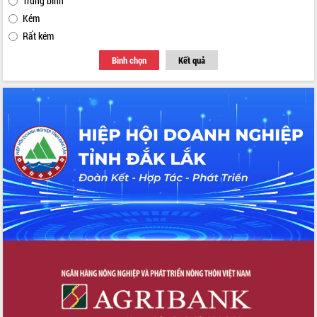
Trung bình
Tập huấn ứng dụng trí tuệ nhân tạo (AI)
Kém
trong thương mại điện tử năm 2026
Rất kém
Đoàn đại biểu Quốc hội tỉnh Đắk Lắk
trao đổi thông tin trước Kỳ họp thứ
Bình chọn
Kết quả
nhất, Quốc hội khóa XVI
Quyết liệt cải cách hành chính, khơi
thông nguồn lực phát triển
Nâng cao hiệu lực, hiệu quả HĐND
tỉnh thông qua hiện đại hóa hành chính
Xã Ea Phê gắn cải cách hành chính với
chuyển đổi số
Phó Chủ tịch Thường trực UBND tỉnh
Hồ Thị Nguyên Thảo làm việc tại Trung
tâm Phục vụ hành chính công xã Ea
Phê
Xây dựng nền hành chính số đồng
hành cùng nông dân dân, doanh nghiệp
Giai đoạn 2026-2030, Đắk Lắk phấn
đấu có 77% xã đạt chuẩn nông thôn
mới