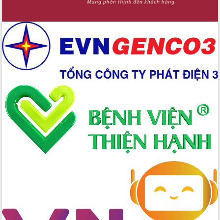
Chuyển đổi số 'mở đường' cho nông
nghiệp Đắk Lắk tăng trưởng bứt phá
Triển khai đồng bộ đo đạc, lập hồ sơ
địa chính, hoàn thiện cơ sở dữ liệu đất
đai
Ứng dụng sinh trắc học - Bước tiến
trong hành trình chuyển đổi số tại Đắk
Lắk
Đắk Lắk nâng cao hiệu quả công tác
Đảng từ Sổ tay đảng viên điện tử
Đắk Lắk đẩy mạnh nuôi biển công
nghệ, hướng tới phát triển thủy sản
bền vững
Tập huấn nâng cao năng lực triển khai
chuyển đổi số cho cán bộ, công chức
cấp xã
Đắk Lắk phát động hưởng ứng Ngày
Quyền của người tiêu dùng Việt Nam
2026
Đẩy mạnh cải cách hành chính, quyết
tâm đạt được mục tiêu tăng trưởng