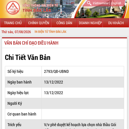
|
Vietnamese
English
TRANG CHỦ
CHÍNH QUYỀN
CÔNG DÂN
DOANH NGHIỆP
DU KHÁCH
Thứ sáu, 07/08/2026
I CỔNG THÔNG TIN ĐIỆN TỬ TỈNH ĐẮK LẮK
VĂN BẢN CHỈ ĐẠO ĐIỀU HÀNH
GIỚI THIỆU
LÃNH ĐẠO UBND TỈNH
Chi Tiết Văn Bản
TIN TỨC SỰ KIỆN
Số ký hiệu
2793/QĐ-UBND
SỞ, BAN, NGÀNH
Ngày ban hành
13/12/2022
UBND CÁC XÃ, PHƯỜNG
Ngày hiệu lực
13/12/2022
THÔNG TIN CHỈ ĐẠO ĐIỀU HÀNH
Người Ký
HỆ THỐNG VĂN BẢN
Cơ quan ban hành
Trích yếu
V/v phê duyệt kế hoạch lựa chọn nhà thầu Gói
VĂN BẢN HĐND TỈNH