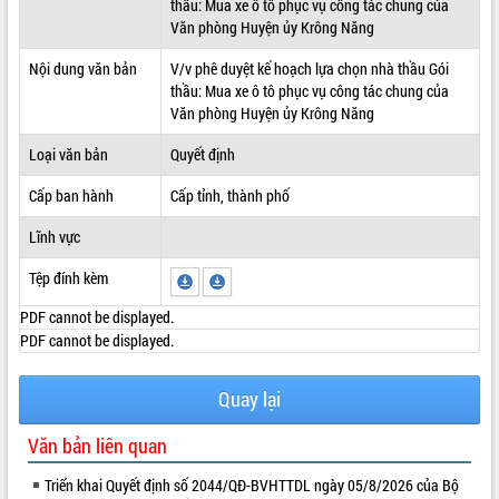
thầu: Mua xe ô tô phục vụ công tác chung của
Văn phòng Huyện ủy Krông Năng
ĐIỂM TIN VĂN BẢN
Nội dung văn bản
V/v phê duyệt kế hoạch lựa chọn nhà thầu Gói
QUY HOẠCH - KẾ HOẠCH
thầu: Mua xe ô tô phục vụ công tác chung của
Văn phòng Huyện ủy Krông Năng
Loại văn bản
Quyết định
Cấp ban hành
Cấp tỉnh, thành phố
Lĩnh vực
Tệp đính kèm
PDF cannot be displayed.
PDF cannot be displayed.
Quay lại
Văn bản liên quan
Triển khai Quyết định số 2044/QĐ-BVHTTDL ngày 05/8/2026 của Bộ