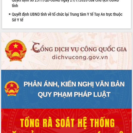
phát triển mới
tỉnh
Thường trực HĐND tỉnh Đắk Lắk gặp
Quyết định UBND tỉnh về tổ chức lại Trung tâm Y tế Tuy An trực thuộc
mặt Đoàn chuyên gia y tế TP. Hồ Chí
Sở Y tế
Minh
Lễ truy điệu và an táng hài cốt liệt sĩ
tại Nghĩa trang Liệt sĩ xã Sơn Hòa
Bàn giải pháp tháo gỡ khó khăn trong
xuất khẩu sầu riêng và triển khai quy
định EUDR
Thứ trưởng Bộ Nông nghiệp và Môi
trường Nguyễn Hoàng Hiệp khảo sát
vùng trồng và doanh nghiệp đóng gói
sầu riêng tại Đắk Lắk
Trình diễn nghệ thuật chế biến các
món ăn từ sầu riêng
Đắk Lắk công bố Quy hoạch và xúc
tiến đầu tư tỉnh
Ngành cá ngừ Đắk Lắk chủ động thích
ứng để giữ vững thị trường xuất khẩu
Diễn đàn Kinh tế tư nhân Việt Nam đột