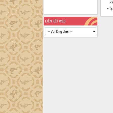
dự
định EUDR
Qu
Thứ trưởng Bộ Nông nghiệp và Môi
trường Nguyễn Hoàng Hiệp khảo sát
vùng trồng và doanh nghiệp đóng gói
LIÊN KẾT WEB
sầu riêng tại Đắk Lắk
Trình diễn nghệ thuật chế biến các
món ăn từ sầu riêng
Đắk Lắk công bố Quy hoạch và xúc
tiến đầu tư tỉnh
Ngành cá ngừ Đắk Lắk chủ động thích
ứng để giữ vững thị trường xuất khẩu
Diễn đàn Kinh tế tư nhân Việt Nam đột
phá cơ chế - Hợp tác công tư
Đề án 06 tạo bước ngoặt đột phá trong
cải cách hành chính tỉnh Đắk Lắk
Kết nối tour, đẩy mạnh chuyển đổi số
để phát triển du lịch Đắk Lắk
Khởi động Dự án Đầu tư xây dựng hạ
tầng kỹ thuật Cụm công nghiệp Tân
Tiến