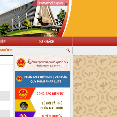
|
Vietnamese
English
IỆP
DU KHÁCH
ỔNG THÔNG TIN ĐIỆN TỬ TỈNH ĐẮK LẮK