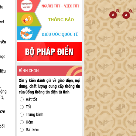
ấu
kết
uyền
học
BÌNH CHỌN
liệu
Xin ý kiến đánh giá về giao diện, nội
,
dung, chất lượng cung cấp thông tin
động
của Cổng thông tin điện tử tỉnh
F3,
Rất tốt
Tốt
026-
Trung bình
Kém
đối
Rất kém