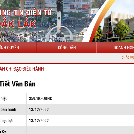
ÍNH QUYỀN
CÔNG DÂN
DOANH NGH
CHÀO MỪNG ĐẾN VỚI C
ẢN CHỈ ĐẠO ĐIỀU HÀNH
 Tiết Văn Bản
 hiệu
359/BC-UBND
 ban hành
13/12/2022
hiệu lực
13/12/2022
i Ký