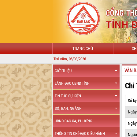
TRANG CHỦ
CH
Thứ năm, 06/08/2026
VĂN B
GIỚI THIỆU
Chi
LÃNH ĐẠO UBND TỈNH
TIN TỨC SỰ KIỆN
Số ký
SỞ, BAN, NGÀNH
Ngày
UBND CÁC XÃ, PHƯỜNG
Ngày 
THÔNG TIN CHỈ ĐẠO ĐIỀU HÀNH
Ngườ