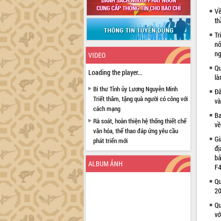
Về
th
Tr
nố
ng
VIDEO
Qu
Loading the player...
là
Bí thư Tỉnh ủy Lương Nguyễn Minh
Đẩ
Triết thăm, tặng quà người có công với
và
cách mạng
Ba
Rà soát, hoàn thiện hệ thống thiết chế
về
văn hóa, thể thao đáp ứng yêu cầu
Gi
phát triển mới
đị
Thường trực HĐND tỉnh Đắk Lắk gặp
bả
mặt Đoàn chuyên gia y tế TP. Hồ Chí
ALBUM ẢNH
F4
Minh
Qu
Lễ truy điệu và an táng hài cốt liệt sĩ
2
tại Nghĩa trang Liệt sĩ xã Sơn Hòa
Qu
Bàn giải pháp tháo gỡ khó khăn trong
vớ
xuất khẩu sầu riêng và triển khai quy