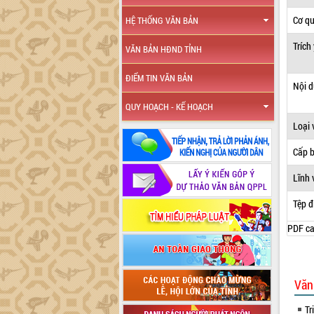
Cơ q
HỆ THỐNG VĂN BẢN
Trích
VĂN BẢN HĐND TỈNH
ĐIỂM TIN VĂN BẢN
Nội 
QUY HOẠCH - KẾ HOẠCH
Loại 
Cấp 
Lĩnh 
Tệp đ
PDF ca
Văn
Tr