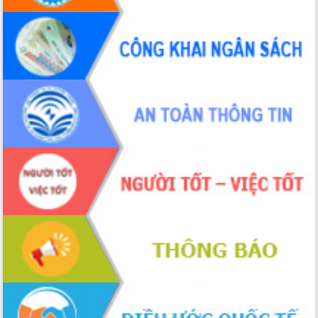
Đắk Lắk rà soát, điều chỉnh Đề án 190
về phát triển nuôi trồng thủy sản
Phó Chủ tịch UBND tỉnh Đắk Lắk
Trương Công Thái kiểm tra thực địa
Dự án cao tốc Khánh Hòa - Buôn Ma
Thuột
Định vị cà phê Việt Nam như một “di
sản sống” trong dòng chảy toàn cầu
Xây dựng nông thôn mới: Nâng cao đời
sống người dân từ những mô hình thiết
thực
Quyết liệt tháo gỡ vướng mắc, đẩy
nhanh tiến độ các dự án trọng điểm
trong Khu kinh tế Nam Phú Yên
Hòn Yến phát triển du lịch gắn với bảo
tồn biển
Lấy ý kiến điều chỉnh Quy hoạch tỉnh
Đắk Lắk thời kỳ 2021-2030, tầm nhìn
đến năm 2050
Phát động chiến dịch 30 ngày đêm