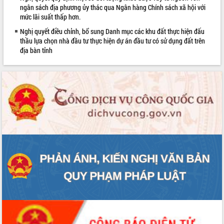
ngân sách địa phương ủy thác qua Ngân hàng Chính sách xã hội với
Bàn giải pháp tháo gỡ khó khăn trong
mức lãi suất thấp hơn.
xuất khẩu sầu riêng và triển khai quy
định EUDR
Nghị quyết điều chỉnh, bổ sung Danh mục các khu đất thực hiện đấu
thầu lựa chọn nhà đầu tư thực hiện dự án đầu tư có sử dụng đất trên
Thứ trưởng Bộ Nông nghiệp và Môi
địa bàn tỉnh
trường Nguyễn Hoàng Hiệp khảo sát
vùng trồng và doanh nghiệp đóng gói
LIÊN KẾT WEB
sầu riêng tại Đắk Lắk
Trình diễn nghệ thuật chế biến các
món ăn từ sầu riêng
Đắk Lắk công bố Quy hoạch và xúc
tiến đầu tư tỉnh
Ngành cá ngừ Đắk Lắk chủ động thích
ứng để giữ vững thị trường xuất khẩu
Diễn đàn Kinh tế tư nhân Việt Nam đột
phá cơ chế - Hợp tác công tư
Đề án 06 tạo bước ngoặt đột phá trong
cải cách hành chính tỉnh Đắk Lắk
Kết nối tour, đẩy mạnh chuyển đổi số
để phát triển du lịch Đắk Lắk
Khởi động Dự án Đầu tư xây dựng hạ