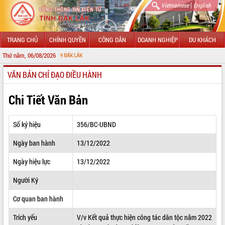
|
Vietnamese
English
TRANG CHỦ
CHÍNH QUYỀN
CÔNG DÂN
DOANH NGHIỆP
DU KHÁCH
Thứ năm, 06/08/2026
CHÀO
VĂN BẢN CHỈ ĐẠO ĐIỀU HÀNH
GIỚI THIỆU
LÃNH ĐẠO UBND TỈNH
Chi Tiết Văn Bản
TIN TỨC SỰ KIỆN
Số ký hiệu
356/BC-UBND
SỞ, BAN, NGÀNH
Ngày ban hành
13/12/2022
UBND CÁC XÃ, PHƯỜNG
Ngày hiệu lực
13/12/2022
THÔNG TIN CHỈ ĐẠO ĐIỀU HÀNH
Người Ký
HỆ THỐNG VĂN BẢN
Cơ quan ban hành
Trích yếu
V/v Kết quả thực hiện công tác dân tộc năm 2022
VĂN BẢN HĐND TỈNH