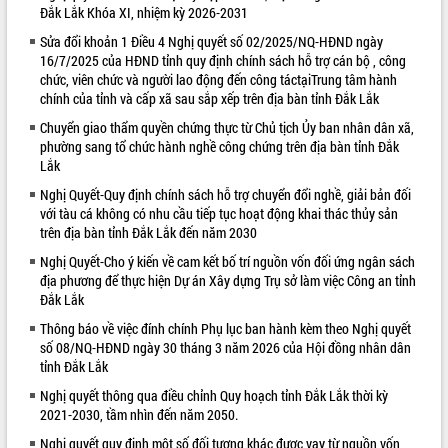
Đắk Lắk Khóa XI, nhiệm kỳ 2026-2031
VIDEO
Sửa đổi khoản 1 Điều 4 Nghị quyết số 02/2025/NQ-HĐND ngày
16/7/2025 của HĐND tỉnh quy định chính sách hỗ trợ cán bộ , công
chức, viên chức và người lao động đến công táctạiTrung tâm hành
chính của tỉnh và cấp xã sau sắp xếp trên địa bàn tỉnh Đắk Lắk
Chuyển giao thẩm quyền chứng thực từ Chủ tịch Ủy ban nhân dân xã,
phường sang tổ chức hành nghề công chứng trên địa bàn tỉnh Đắk
Lắk
Nghị Quyết-Quy định chính sách hỗ trợ chuyển đổi nghề, giải bản đối
với tàu cá không có nhu cầu tiếp tục hoạt động khai thác thủy sản
Bí thư Tỉnh ủy Lương Nguyễn Minh
trên địa bàn tỉnh Đắk Lắk đến năm 2030
Triết thăm, tặng quà người có công với
Nghị Quyết-Cho ý kiến về cam kết bố trí nguồn vốn đối ứng ngân sách
cách mạng
địa phương để thực hiện Dự án Xây dựng Trụ sở làm việc Công an tỉnh
Rà soát, hoàn thiện hệ thống thiết chế
Đắk Lắk
văn hóa, thể thao đáp ứng yêu cầu
Thông báo về việc đính chính Phụ lục ban hành kèm theo Nghị quyết
phát triển mới
số 08/NQ-HĐND ngày 30 tháng 3 năm 2026 của Hội đồng nhân dân
Thường trực HĐND tỉnh Đắk Lắk gặp
tỉnh Đắk Lắk
mặt Đoàn chuyên gia y tế TP. Hồ Chí
ALBUM ẢNH
Nghị quyết thông qua điều chỉnh Quy hoạch tỉnh Đắk Lắk thời kỳ
Minh
2021-2030, tầm nhìn đến năm 2050.
Lễ truy điệu và an táng hài cốt liệt sĩ
tại Nghĩa trang Liệt sĩ xã Sơn Hòa
Nghị quyết quy định một số đối tượng khác được vay từ nguồn vốn