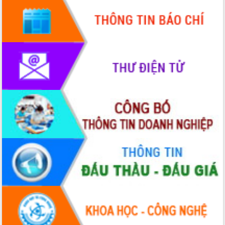
truyền số liệu chuyên dùng phục vụ cơ
quan Đảng, Nhà nước
Lễ phát động chuỗi hoạt động chung
tay làm sạch môi trường
Xã Ea Kar bước chuyển mình trong
công tác cải cách hành chính mô hình
mới
UBND tỉnh họp báo định kỳ tháng 4
năm 2026
Hội thảo khoa học “Giải pháp thúc đẩy
phát triển nền kinh tế xanh tại tỉnh
Đắk Lắk”
Tăng cường giám sát, đôn đốc thực
hiện nhiệm vụ quản lý tài sản công
hàng tuần
Tháo gỡ những vướng mắc, đẩy mạnh
công tác cải cách thủ tục hành chính
tại Trung tâm Phục vụ hành chính
công tỉnh
Đắk Lắk: Tôn vinh 46 giải pháp tại Hội
thi Sáng tạo Kỹ thuật 2024 - 2025