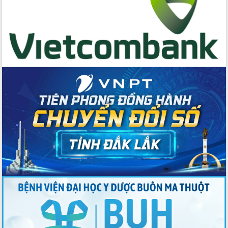
Bệnh án điện tử thúc đẩy chuyển đổi
số y tế tại Đắk Lắk
Chuyển đổi số thư viện: Mở rộng
không gian tri thức trong thời đại số
Đánh giá, rút kinh nghiệm công tác tổ
chức diễn tập trước ngày bầu cử
Chương trình “Gặp gỡ hữu nghị –
Friendship Meeting New Year 2026”
Bầu cử Quốc hội và HĐND: Cử tri Đắk
Lắk gửi gắm niềm tin, kỳ vọng vào lá
phiếu
Đắk Lắk sẵn sàng các điều kiện cho
Ngày hội bầu cử đại biểu Quốc hội
khóa XVI và HĐND các cấp nhiệm kỳ
2026-2031
Đảm bảo cuộc bầu cử đại biểu Quốc
hội và đại biểu HĐND các cấp diễn ra
an toàn, hiệu quả, đúng quy định
Thủ tướng Chính phủ Phạm Minh Chính
kiểm tra, chỉ đạo hoàn thành các dự
án cao tốc và thăm khu tái định cư tại