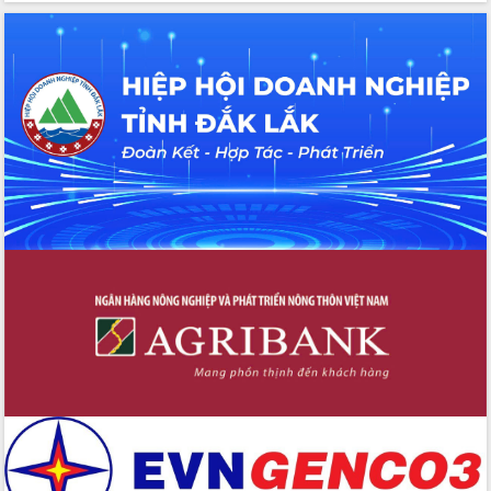
thông nguồn lực phát triển
Nâng cao hiệu lực, hiệu quả HĐND
tỉnh thông qua hiện đại hóa hành chính
Xã Ea Phê gắn cải cách hành chính với
chuyển đổi số
Phó Chủ tịch Thường trực UBND tỉnh
Hồ Thị Nguyên Thảo làm việc tại Trung
tâm Phục vụ hành chính công xã Ea
Phê
Xây dựng nền hành chính số đồng
hành cùng nông dân dân, doanh nghiệp
Giai đoạn 2026-2030, Đắk Lắk phấn
đấu có 77% xã đạt chuẩn nông thôn
mới
Chuyển đổi số 'mở đường' cho nông
nghiệp Đắk Lắk tăng trưởng bứt phá
Triển khai đồng bộ đo đạc, lập hồ sơ
địa chính, hoàn thiện cơ sở dữ liệu đất
đai
Ứng dụng sinh trắc học - Bước tiến
trong hành trình chuyển đổi số tại Đắk