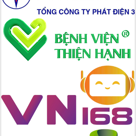
Lắk
Đắk Lắk nâng cao hiệu quả công tác
Đảng từ Sổ tay đảng viên điện tử
Đắk Lắk đẩy mạnh nuôi biển công
nghệ, hướng tới phát triển thủy sản
bền vững
Tập huấn nâng cao năng lực triển khai
chuyển đổi số cho cán bộ, công chức
cấp xã
Đắk Lắk phát động hưởng ứng Ngày
Quyền của người tiêu dùng Việt Nam
2026
Đẩy mạnh cải cách hành chính, quyết
tâm đạt được mục tiêu tăng trưởng
hai con số trong năm 2026
Tổ chức trang trọng Lễ hội Đền thờ
Lương Văn Chánh năm 2026
Phó Bí thư Tỉnh ủy Đắk Lắk Đỗ Hữu
Huy giữ chức Bí thư Đảng ủy Ủy Ban
Nhân dân tỉnh