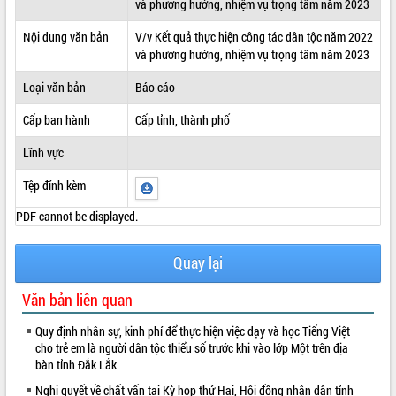
và phương hướng, nhiệm vụ trọng tâm năm 2023
ĐIỂM TIN VĂN BẢN
Nội dung văn bản
V/v Kết quả thực hiện công tác dân tộc năm 2022
và phương hướng, nhiệm vụ trọng tâm năm 2023
QUY HOẠCH - KẾ HOẠCH
Loại văn bản
Báo cáo
Cấp ban hành
Cấp tỉnh, thành phố
Lĩnh vực
Tệp đính kèm
PDF cannot be displayed.
Quay lại
Văn bản liên quan
Quy định nhân sự, kinh phí để thực hiện việc dạy và học Tiếng Việt
cho trẻ em là người dân tộc thiểu số trước khi vào lớp Một trên địa
bàn tỉnh Đắk Lắk
Nghị quyết về chất vấn tại Kỳ họp thứ Hai, Hội đồng nhân dân tỉnh