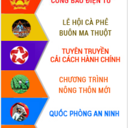
tầng kỹ thuật Cụm công nghiệp Tân
Tiến
Gặp mặt các cơ quan báo chí nhân Kỷ
niệm 101 năm Ngày Báo chí Cách
mạng Việt Nam
Đắk Lắk sơ kết 4 năm triển khai thực
hiện Đề án 06 của Chính phủ
Họp báo thông tin về Hội nghị Công bố
Quy hoạch và Xúc tiến đầu tư tỉnh Đắk
Lắk
Khơi thông điểm nghẽn, đẩy nhanh
giải ngân vốn khắc phục thiên tai
HĐND tỉnh thông qua điều chỉnh Quy
hoạch tỉnh thời kỳ 2021-2030
Hội thảo góp ý hồ sơ điều chỉnh quy
hoạch tỉnh Đắk Lắk thời kỳ 2021-2030,
tầm nhìn đến năm 2050
Nâng cao hiệu quả hoạt động của các
doanh nghiệp nhà nước
Hội nghị triển khai kết nối mạng