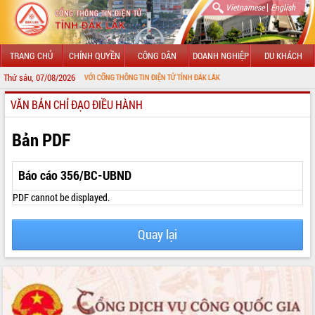
|
Vietnamese
English
TRANG CHỦ
CHÍNH QUYỀN
CÔNG DÂN
DOANH NGHIỆP
DU KHÁCH
Thứ sáu, 07/08/2026
ÀO MỪNG ĐẾN VỚI CỔNG THÔNG TIN ĐIỆN TỬ TỈNH ĐẮK LẮK
VĂN BẢN CHỈ ĐẠO ĐIỀU HÀNH
GIỚI THIỆU
LÃNH ĐẠO UBND TỈNH
Bản PDF
TIN TỨC SỰ KIỆN
Báo cáo 356/BC-UBND
SỞ, BAN, NGÀNH
PDF cannot be displayed.
UBND CÁC XÃ, PHƯỜNG
Quay lại
THÔNG TIN CHỈ ĐẠO ĐIỀU HÀNH
HỆ THỐNG VĂN BẢN
VĂN BẢN HĐND TỈNH