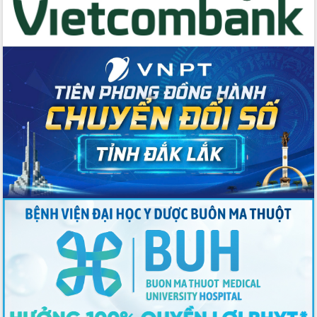
Thứ trưởng Bộ Y tế làm việc với tỉnh
Đắk Lắk về phát triển nhân lực y tế
cho trạm y tế cấp xã
Du lịch Đắk Lắk nâng tầm trải nghiệm
du khách thông qua Hệ thống cơ sở dữ
liệu và Bản đồ số
Tập huấn ứng dụng trí tuệ nhân tạo (AI)
trong thương mại điện tử năm 2026
Đoàn đại biểu Quốc hội tỉnh Đắk Lắk
trao đổi thông tin trước Kỳ họp thứ
nhất, Quốc hội khóa XVI
Quyết liệt cải cách hành chính, khơi
thông nguồn lực phát triển
Nâng cao hiệu lực, hiệu quả HĐND
tỉnh thông qua hiện đại hóa hành chính
Xã Ea Phê gắn cải cách hành chính với
chuyển đổi số
Phó Chủ tịch Thường trực UBND tỉnh
Hồ Thị Nguyên Thảo làm việc tại Trung
tâm Phục vụ hành chính công xã Ea
Phê