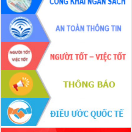
món ăn từ sầu riêng
Đắk Lắk công bố Quy hoạch và xúc
tiến đầu tư tỉnh
Ngành cá ngừ Đắk Lắk chủ động thích
ứng để giữ vững thị trường xuất khẩu
Diễn đàn Kinh tế tư nhân Việt Nam đột
phá cơ chế - Hợp tác công tư
Đề án 06 tạo bước ngoặt đột phá trong
cải cách hành chính tỉnh Đắk Lắk
Kết nối tour, đẩy mạnh chuyển đổi số
để phát triển du lịch Đắk Lắk
Khởi động Dự án Đầu tư xây dựng hạ
tầng kỹ thuật Cụm công nghiệp Tân
Tiến
Gặp mặt các cơ quan báo chí nhân Kỷ
niệm 101 năm Ngày Báo chí Cách
mạng Việt Nam
Đắk Lắk sơ kết 4 năm triển khai thực
hiện Đề án 06 của Chính phủ
Họp báo thông tin về Hội nghị Công bố