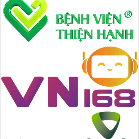
Xây dựng nông thôn mới: Nâng cao đời
sống người dân từ những mô hình thiết
thực
Quyết liệt tháo gỡ vướng mắc, đẩy
nhanh tiến độ các dự án trọng điểm
trong Khu kinh tế Nam Phú Yên
Hòn Yến phát triển du lịch gắn với bảo
tồn biển
Lấy ý kiến điều chỉnh Quy hoạch tỉnh
Đắk Lắk thời kỳ 2021-2030, tầm nhìn
đến năm 2050
Phát động chiến dịch 30 ngày đêm
giải phóng mặt bằng Tuyến đường bộ
ven biển
Đắk Lắk nỗ lực thúc đẩy tăng trưởng
kinh tế từ 10% trở lên trong Quý
II/2026
Đắk Lắk ký kết thỏa thuận hợp tác về
chuyển đổi số giai đoạn 2026 – 2030
với Tập đoàn Bưu chính Viễn thông
Việt Nam