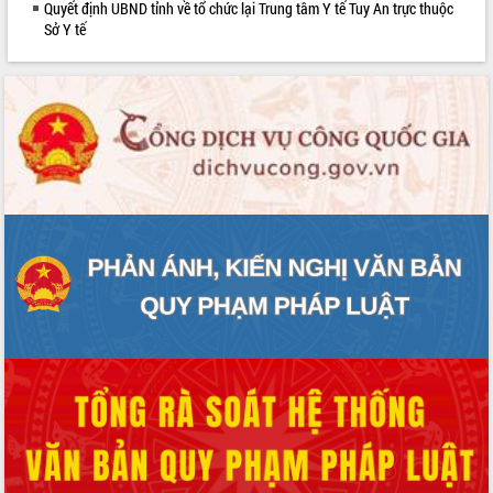
Quyết định UBND tỉnh về tổ chức lại Trung tâm Y tế Tuy An trực thuộc
phát triển mới
Sở Y tế
Thường trực HĐND tỉnh Đắk Lắk gặp
mặt Đoàn chuyên gia y tế TP. Hồ Chí
Minh
Lễ truy điệu và an táng hài cốt liệt sĩ
tại Nghĩa trang Liệt sĩ xã Sơn Hòa
Bàn giải pháp tháo gỡ khó khăn trong
xuất khẩu sầu riêng và triển khai quy
định EUDR
Thứ trưởng Bộ Nông nghiệp và Môi
trường Nguyễn Hoàng Hiệp khảo sát
vùng trồng và doanh nghiệp đóng gói
sầu riêng tại Đắk Lắk
Trình diễn nghệ thuật chế biến các
món ăn từ sầu riêng
Đắk Lắk công bố Quy hoạch và xúc
tiến đầu tư tỉnh
Ngành cá ngừ Đắk Lắk chủ động thích
ứng để giữ vững thị trường xuất khẩu
Diễn đàn Kinh tế tư nhân Việt Nam đột