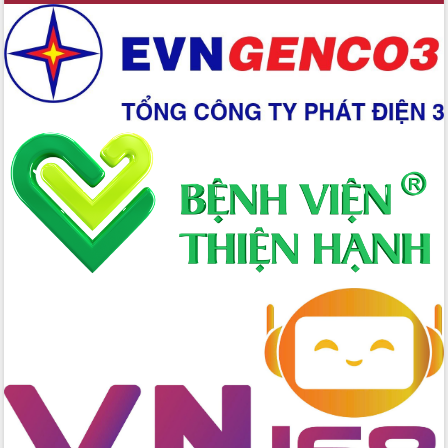
Chuyển đổi số 'mở đường' cho nông
nghiệp Đắk Lắk tăng trưởng bứt phá
Triển khai đồng bộ đo đạc, lập hồ sơ
địa chính, hoàn thiện cơ sở dữ liệu đất
đai
Ứng dụng sinh trắc học - Bước tiến
trong hành trình chuyển đổi số tại Đắk
Lắk
Đắk Lắk nâng cao hiệu quả công tác
Đảng từ Sổ tay đảng viên điện tử
Đắk Lắk đẩy mạnh nuôi biển công
nghệ, hướng tới phát triển thủy sản
bền vững
Tập huấn nâng cao năng lực triển khai
chuyển đổi số cho cán bộ, công chức
cấp xã
Đắk Lắk phát động hưởng ứng Ngày
Quyền của người tiêu dùng Việt Nam
2026
Đẩy mạnh cải cách hành chính, quyết
tâm đạt được mục tiêu tăng trưởng