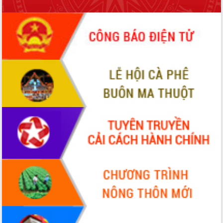
phá cơ chế - Hợp tác công tư
Đề án 06 tạo bước ngoặt đột phá trong
cải cách hành chính tỉnh Đắk Lắk
Kết nối tour, đẩy mạnh chuyển đổi số
để phát triển du lịch Đắk Lắk
Khởi động Dự án Đầu tư xây dựng hạ
tầng kỹ thuật Cụm công nghiệp Tân
Tiến
Gặp mặt các cơ quan báo chí nhân Kỷ
niệm 101 năm Ngày Báo chí Cách
mạng Việt Nam
Đắk Lắk sơ kết 4 năm triển khai thực
hiện Đề án 06 của Chính phủ
Họp báo thông tin về Hội nghị Công bố
Quy hoạch và Xúc tiến đầu tư tỉnh Đắk
Lắk
Khơi thông điểm nghẽn, đẩy nhanh
giải ngân vốn khắc phục thiên tai
HĐND tỉnh thông qua điều chỉnh Quy
hoạch tỉnh thời kỳ 2021-2030