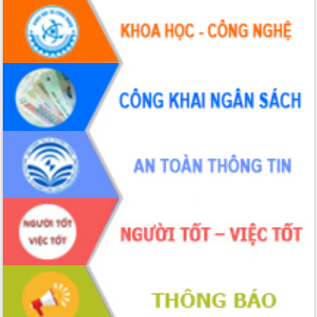
Tháo gỡ những vướng mắc, đẩy mạnh
công tác cải cách thủ tục hành chính
tại Trung tâm Phục vụ hành chính
công tỉnh
Đắk Lắk: Tôn vinh 46 giải pháp tại Hội
thi Sáng tạo Kỹ thuật 2024 - 2025
Đắk Lắk rà soát, điều chỉnh Đề án 190
về phát triển nuôi trồng thủy sản
Phó Chủ tịch UBND tỉnh Đắk Lắk
Trương Công Thái kiểm tra thực địa
Dự án cao tốc Khánh Hòa - Buôn Ma
Thuột
Định vị cà phê Việt Nam như một “di
sản sống” trong dòng chảy toàn cầu
Xây dựng nông thôn mới: Nâng cao đời
sống người dân từ những mô hình thiết
thực
Quyết liệt tháo gỡ vướng mắc, đẩy
nhanh tiến độ các dự án trọng điểm
trong Khu kinh tế Nam Phú Yên