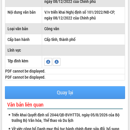
ngày 08/12/2022 của Chính phủ
ĐIỂM TIN VĂN BẢN
Nội dung văn bản
V/v triển khai Nghị định số 101/2022/NĐ-CP,
ngày 08/12/2022 của Chính phủ
QUY HOẠCH - KẾ HOẠCH
Loại văn bản
Công văn
Cấp ban hành
Cấp tỉnh, thành phố
Lĩnh vực
Tệp đính kèm
PDF cannot be displayed.
PDF cannot be displayed.
Quay lại
Văn bản liên quan
Triển khai Quyết định số 2044/QĐ-BVHTTDL ngày 05/8/2026 của Bộ
trưởng Bộ Văn hóa, Thể thao và Du lịch
Về việc công bố Danh mục thủ tục hành chính được sửa đổi, bổ sung