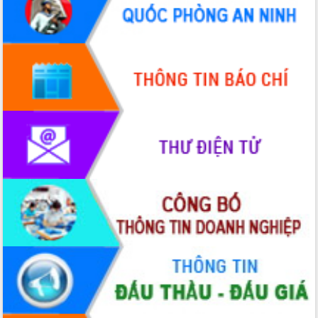
Hội thảo góp ý hồ sơ điều chỉnh quy
hoạch tỉnh Đắk Lắk thời kỳ 2021-2030,
tầm nhìn đến năm 2050
Nâng cao hiệu quả hoạt động của các
doanh nghiệp nhà nước
Hội nghị triển khai kết nối mạng
truyền số liệu chuyên dùng phục vụ cơ
quan Đảng, Nhà nước
Lễ phát động chuỗi hoạt động chung
tay làm sạch môi trường
Xã Ea Kar bước chuyển mình trong
công tác cải cách hành chính mô hình
mới
UBND tỉnh họp báo định kỳ tháng 4
năm 2026
Hội thảo khoa học “Giải pháp thúc đẩy
phát triển nền kinh tế xanh tại tỉnh
Đắk Lắk”
Tăng cường giám sát, đôn đốc thực
hiện nhiệm vụ quản lý tài sản công
hàng tuần