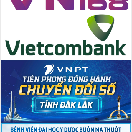
hai con số trong năm 2026
Tổ chức trang trọng Lễ hội Đền thờ
Lương Văn Chánh năm 2026
Phó Bí thư Tỉnh ủy Đắk Lắk Đỗ Hữu
Huy giữ chức Bí thư Đảng ủy Ủy Ban
Nhân dân tỉnh
Bệnh án điện tử thúc đẩy chuyển đổi
số y tế tại Đắk Lắk
Chuyển đổi số thư viện: Mở rộng
không gian tri thức trong thời đại số
Đánh giá, rút kinh nghiệm công tác tổ
chức diễn tập trước ngày bầu cử
Chương trình “Gặp gỡ hữu nghị –
Friendship Meeting New Year 2026”
Bầu cử Quốc hội và HĐND: Cử tri Đắk
Lắk gửi gắm niềm tin, kỳ vọng vào lá
phiếu
Đắk Lắk sẵn sàng các điều kiện cho
Ngày hội bầu cử đại biểu Quốc hội
khóa XVI và HĐND các cấp nhiệm kỳ