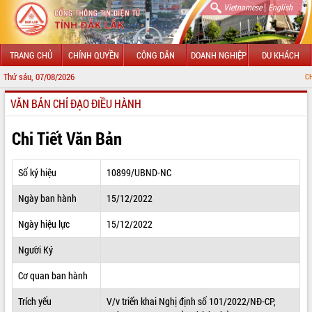
|
Vietnamese
English
TRANG CHỦ
CHÍNH QUYỀN
CÔNG DÂN
DOANH NGHIỆP
DU KHÁCH
Thứ sáu, 07/08/2026
CHÀO MỪNG ĐẾN
VĂN BẢN CHỈ ĐẠO ĐIỀU HÀNH
GIỚI THIỆU
LÃNH ĐẠO UBND TỈNH
Chi Tiết Văn Bản
TIN TỨC SỰ KIỆN
Số ký hiệu
10899/UBND-NC
SỞ, BAN, NGÀNH
Ngày ban hành
15/12/2022
UBND CÁC XÃ, PHƯỜNG
Ngày hiệu lực
15/12/2022
THÔNG TIN CHỈ ĐẠO ĐIỀU HÀNH
Người Ký
HỆ THỐNG VĂN BẢN
Cơ quan ban hành
Trích yếu
V/v triển khai Nghị định số 101/2022/NĐ-CP,
VĂN BẢN HĐND TỈNH