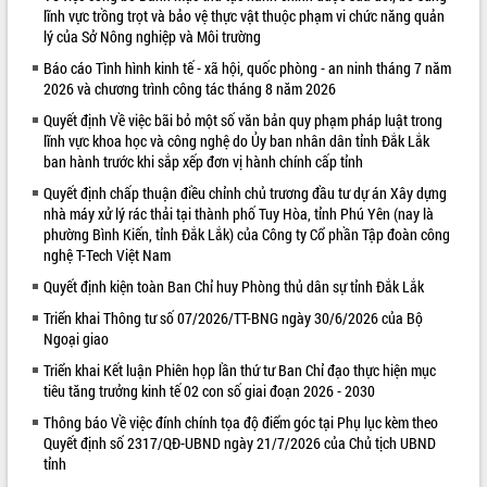
lĩnh vực trồng trọt và bảo vệ thực vật thuộc phạm vi chức năng quản
VIDEO
lý của Sở Nông nghiệp và Môi trường
Loading the player...
Báo cáo Tình hình kinh tế - xã hội, quốc phòng - an ninh tháng 7 năm
2026 và chương trình công tác tháng 8 năm 2026
Khám bệnh, cấp phát thuốc miễn phí
Quyết định Về việc bãi bỏ một số văn bản quy phạm pháp luật trong
và tặng quà người dân xã Cư Pui
lĩnh vực khoa học và công nghệ do Ủy ban nhân dân tỉnh Đắk Lắk
Hội nghị UBND tỉnh Đắk Lắk thường kỳ
ban hành trước khi sắp xếp đơn vị hành chính cấp tỉnh
tháng 7/2026
Quyết định chấp thuận điều chỉnh chủ trương đầu tư dự án Xây dựng
Lễ truy tặng danh hiệu “Bà Mẹ Việt
nhà máy xử lý rác thải tại thành phố Tuy Hòa, tỉnh Phú Yên (nay là
Nam Anh hùng” và trao Huân chương
phường Bình Kiến, tỉnh Đắk Lắk) của Công ty Cổ phần Tập đoàn công
Lao động
nghệ T-Tech Việt Nam
ALBUM ẢNH
UBND tỉnh Đắk Lắk triển khai nhiệm
Quyết định kiện toàn Ban Chỉ huy Phòng thủ dân sự tỉnh Đắk Lắk
vụ 6 tháng cuối năm 2026
Triển khai Thông tư số 07/2026/TT-BNG ngày 30/6/2026 của Bộ
Kỳ họp thứ Hai, Hội đồng nhân dân
Ngoại giao
tỉnh khóa XI quyết nghị nhiều nội dung
quan trọng
Triển khai Kết luận Phiên họp lần thứ tư Ban Chỉ đạo thực hiện mục
tiêu tăng trưởng kinh tế 02 con số giai đoạn 2026 - 2030
Bí thư Tỉnh ủy Lương Nguyễn Minh
Triết thăm, tặng quà người có công với
Thông báo Về việc đính chính tọa độ điểm góc tại Phụ lục kèm theo
cách mạng
Quyết định số 2317/QĐ-UBND ngày 21/7/2026 của Chủ tịch UBND
Rà soát, hoàn thiện hệ thống thiết chế
tỉnh
văn hóa, thể thao đáp ứng yêu cầu
LIÊN KẾT WEB