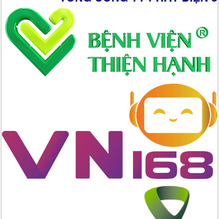
Xây dựng nông thôn mới: Nâng cao đời
sống người dân từ những mô hình thiết
thực
Quyết liệt tháo gỡ vướng mắc, đẩy
nhanh tiến độ các dự án trọng điểm
trong Khu kinh tế Nam Phú Yên
Hòn Yến phát triển du lịch gắn với bảo
tồn biển
Lấy ý kiến điều chỉnh Quy hoạch tỉnh
Đắk Lắk thời kỳ 2021-2030, tầm nhìn
đến năm 2050
Phát động chiến dịch 30 ngày đêm
giải phóng mặt bằng Tuyến đường bộ
ven biển
Đắk Lắk nỗ lực thúc đẩy tăng trưởng
kinh tế từ 10% trở lên trong Quý
II/2026
Đắk Lắk ký kết thỏa thuận hợp tác về
chuyển đổi số giai đoạn 2026 – 2030
với Tập đoàn Bưu chính Viễn thông
Việt Nam