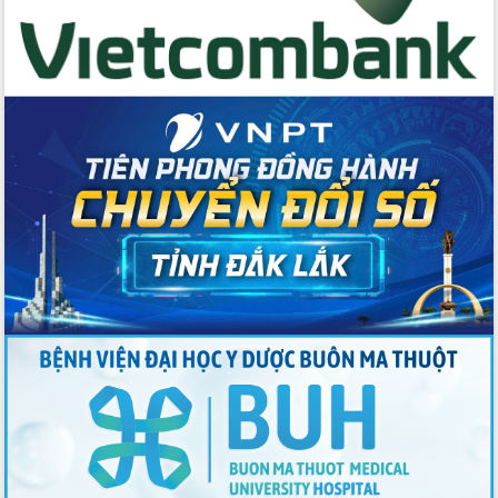
Thứ trưởng Bộ Y tế làm việc với tỉnh
Đắk Lắk về phát triển nhân lực y tế
cho trạm y tế cấp xã
Du lịch Đắk Lắk nâng tầm trải nghiệm
du khách thông qua Hệ thống cơ sở dữ
liệu và Bản đồ số
Tập huấn ứng dụng trí tuệ nhân tạo (AI)
trong thương mại điện tử năm 2026
Đoàn đại biểu Quốc hội tỉnh Đắk Lắk
trao đổi thông tin trước Kỳ họp thứ
nhất, Quốc hội khóa XVI
Quyết liệt cải cách hành chính, khơi
thông nguồn lực phát triển
Nâng cao hiệu lực, hiệu quả HĐND
tỉnh thông qua hiện đại hóa hành chính
Xã Ea Phê gắn cải cách hành chính với
chuyển đổi số
Phó Chủ tịch Thường trực UBND tỉnh
Hồ Thị Nguyên Thảo làm việc tại Trung
tâm Phục vụ hành chính công xã Ea
Phê