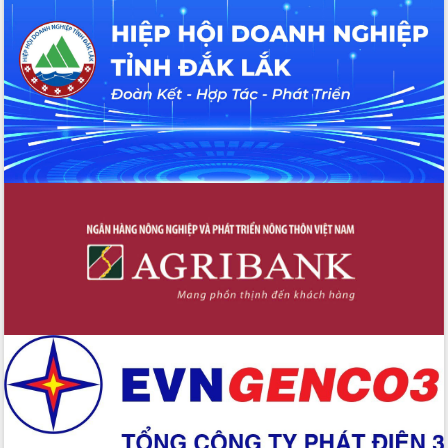
Hội thảo khoa học “Giải pháp thúc đẩy
phát triển nền kinh tế xanh tại tỉnh
Đắk Lắk”
Tăng cường giám sát, đôn đốc thực
hiện nhiệm vụ quản lý tài sản công
hàng tuần
Tháo gỡ những vướng mắc, đẩy mạnh
công tác cải cách thủ tục hành chính
tại Trung tâm Phục vụ hành chính
công tỉnh
Đắk Lắk: Tôn vinh 46 giải pháp tại Hội
thi Sáng tạo Kỹ thuật 2024 - 2025
Đắk Lắk rà soát, điều chỉnh Đề án 190
về phát triển nuôi trồng thủy sản
Phó Chủ tịch UBND tỉnh Đắk Lắk
Trương Công Thái kiểm tra thực địa
Dự án cao tốc Khánh Hòa - Buôn Ma
Thuột
Định vị cà phê Việt Nam như một “di
sản sống” trong dòng chảy toàn cầu