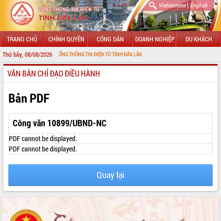
|
Vietnamese
English
TRANG CHỦ
CHÍNH QUYỀN
CÔNG DÂN
DOANH NGHIỆP
DU KHÁCH
Thứ bảy, 08/08/2026
NG ĐẾN VỚI CỔNG THÔNG TIN ĐIỆN TỬ TỈNH ĐẮK LẮK
VĂN BẢN CHỈ ĐẠO ĐIỀU HÀNH
GIỚI THIỆU
LÃNH ĐẠO UBND TỈNH
Bản PDF
TIN TỨC SỰ KIỆN
Công văn 10899/UBND-NC
SỞ, BAN, NGÀNH
PDF cannot be displayed.
PDF cannot be displayed.
UBND CÁC XÃ, PHƯỜNG
Quay lại
THÔNG TIN CHỈ ĐẠO ĐIỀU HÀNH
HỆ THỐNG VĂN BẢN
VĂN BẢN HĐND TỈNH