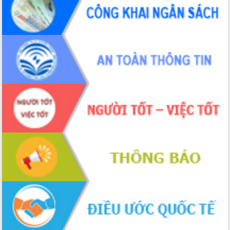
món ăn từ sầu riêng
Đắk Lắk công bố Quy hoạch và xúc
tiến đầu tư tỉnh
Ngành cá ngừ Đắk Lắk chủ động thích
ứng để giữ vững thị trường xuất khẩu
Diễn đàn Kinh tế tư nhân Việt Nam đột
phá cơ chế - Hợp tác công tư
Đề án 06 tạo bước ngoặt đột phá trong
cải cách hành chính tỉnh Đắk Lắk
Kết nối tour, đẩy mạnh chuyển đổi số
để phát triển du lịch Đắk Lắk
Khởi động Dự án Đầu tư xây dựng hạ
tầng kỹ thuật Cụm công nghiệp Tân
Tiến
Gặp mặt các cơ quan báo chí nhân Kỷ
niệm 101 năm Ngày Báo chí Cách
mạng Việt Nam
Đắk Lắk sơ kết 4 năm triển khai thực
hiện Đề án 06 của Chính phủ
Họp báo thông tin về Hội nghị Công bố