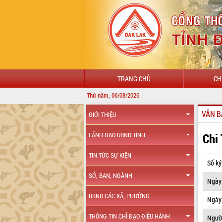
TRANG CHỦ
CH
Thứ năm, 06/08/2026
VĂN B
GIỚI THIỆU
Chi
LÃNH ĐẠO UBND TỈNH
TIN TỨC SỰ KIỆN
Số ký
SỞ, BAN, NGÀNH
Ngày
UBND CÁC XÃ, PHƯỜNG
Ngày 
THÔNG TIN CHỈ ĐẠO ĐIỀU HÀNH
Ngườ