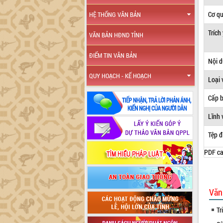
Cơ q
HỆ THỐNG VĂN BẢN
Trích
VĂN BẢN HĐND TỈNH
ĐIỂM TIN VĂN BẢN
Nội 
QUY HOẠCH - KẾ HOẠCH
Loại 
Cấp 
Lĩnh 
Tệp đ
PDF ca
Văn
Tr