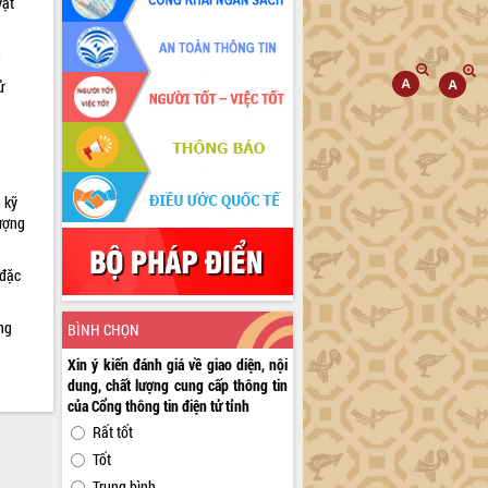
vật
h
ử
 kỹ
lượng
 đặc
ng
BÌNH CHỌN
Xin ý kiến đánh giá về giao diện, nội
dung, chất lượng cung cấp thông tin
của Cổng thông tin điện tử tỉnh
Rất tốt
Tốt
Trung bình