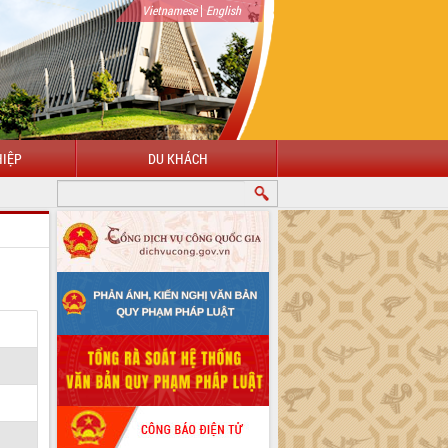
|
Vietnamese
English
IỆP
DU KHÁCH