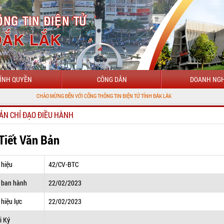
ÍNH QUYỀN
CÔNG DÂN
DOANH NGH
CHÀO MỪNG ĐẾN VỚI CỔNG THÔNG TIN ĐIỆN TỬ TỈNH ĐẮK LẮK
ẢN CHỈ ĐẠO ĐIỀU HÀNH
 Tiết Văn Bản
 hiệu
42/CV-BTC
 ban hành
22/02/2023
hiệu lực
22/02/2023
i Ký