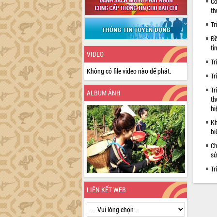
Cô
th
Tr
Đề
tỉ
VIDEO
Tr
Không có file video nào để phát.
Tr
Tr
ALBUM ẢNH
th
hi
Kh
bi
Ch
sử
Tr
LIÊN KẾT WEB