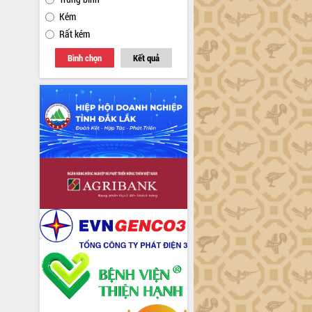
Kém
Rất kém
Bình chọn
Kết quả