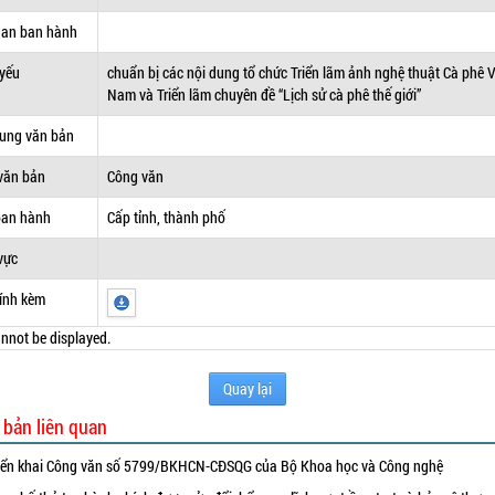
uan ban hành
 yếu
chuẩn bị các nội dung tổ chức Triển lãm ảnh nghệ thuật Cà phê V
Nam và Triển lãm chuyên đề “Lịch sử cà phê thế giới”
dung văn bản
văn bản
Công văn
ban hành
Cấp tỉnh, thành phố
vực
ính kèm
nnot be displayed.
Quay lại
 bản liên quan
iển khai Công văn số 5799/BKHCN-CĐSQG của Bộ Khoa học và Công nghệ