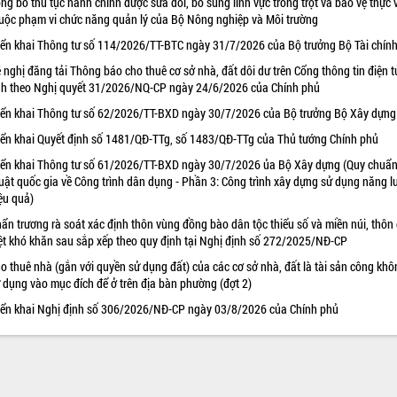
ng bố thủ tục hành chính được sửa đổi, bổ sung lĩnh vực trồng trọt và bảo vệ thực 
uộc phạm vi chức năng quản lý của Bộ Nông nghiệp và Môi trường
iển khai Thông tư số 114/2026/TT-BTC ngày 31/7/2026 của Bộ trưởng Bộ Tài chín
 nghị đăng tải Thông báo cho thuê cơ sở nhà, đất dôi dư trên Cổng thông tin điện t
nh theo Nghị quyết 31/2026/NQ-CP ngày 24/6/2026 của Chính phủ
iển khai Thông tư số 62/2026/TT-BXD ngày 30/7/2026 của Bộ trưởng Bộ Xây dựng
iển khai Quyết định số 1481/QĐ-TTg, số 1483/QĐ-TTg của Thủ tướng Chính phủ
iển khai Thông tư số 61/2026/TT-BXD ngày 30/7/2026 ủa Bộ Xây dựng (Quy chuẩn
uật quốc gia về Công trình dân dụng - Phần 3: Công trình xây dựng sử dụng năng 
ệu quả)
ẩn trương rà soát xác định thôn vùng đồng bào dân tộc thiểu số và miền núi, thôn
ệt khó khăn sau sắp xếp theo quy định tại Nghị định số 272/2025/NĐ-CP
o thuê nhà (gắn với quyền sử dụng đất) của các cơ sở nhà, đất là tài sản công khô
 dụng vào mục đích để ở trên địa bàn phường (đợt 2)
iển khai Nghị định số 306/2026/NĐ-CP ngày 03/8/2026 của Chính phủ