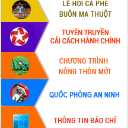
VIDEO
Không có file video nào để phát.
ALBUM ẢNH
LIÊN KẾT WEB