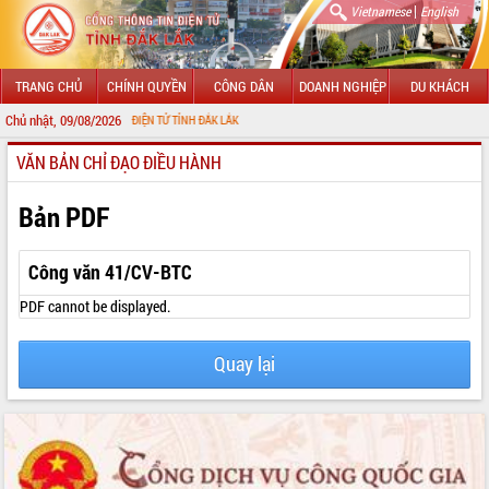
|
Vietnamese
English
TRANG CHỦ
CHÍNH QUYỀN
CÔNG DÂN
DOANH NGHIỆP
DU KHÁCH
Chủ nhật, 09/08/2026
NG THÔNG TIN ĐIỆN TỬ TỈNH ĐẮK LẮK
VĂN BẢN CHỈ ĐẠO ĐIỀU HÀNH
GIỚI THIỆU
LÃNH ĐẠO UBND TỈNH
Bản PDF
TIN TỨC SỰ KIỆN
Công văn 41/CV-BTC
SỞ, BAN, NGÀNH
PDF cannot be displayed.
UBND CÁC XÃ, PHƯỜNG
Quay lại
THÔNG TIN CHỈ ĐẠO ĐIỀU HÀNH
HỆ THỐNG VĂN BẢN
VĂN BẢN HĐND TỈNH